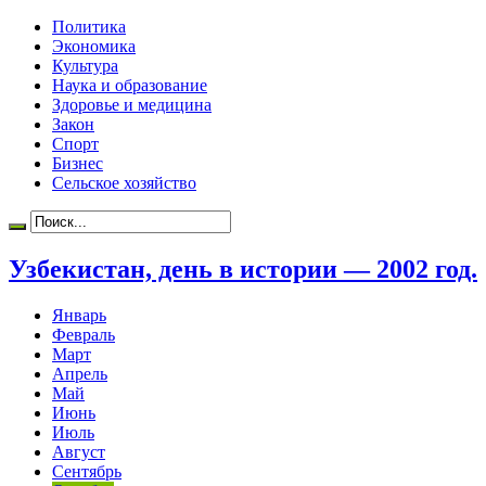
Политика
Экономика
Культура
Наука и образование
Здоровье и медицина
Закон
Спорт
Бизнес
Сельское хозяйство
Узбекистан, день в истории — 2002 год.
Январь
Февраль
Март
Апрель
Май
Июнь
Июль
Август
Сентябрь