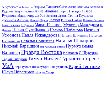
Акрам Ташкенбаев
Анатолий
А.Артыкбаев
Алена Аминова
А.Тайпатов
Анна Иванова
Вера
Кудинов
Борис Палацкий
Андрей Филатов
Рудакова
Владимир Дубов
Галина Глушкова
Вячеслав Драчев
Жахон
Джамиля Аипова
Илхом Сафар
Жамшид Раупов
Ильхом Раззаков
Марат Насыров
Муяссар Максудова
Кира Яковлева
Л. Сувонов
Н.
Назип Сулейманов
Назокат
Назира Шабанова
Душаев
Усмонова
Наиля Искандерова
Наталья
Наталия Шулепина
Наталья Шакирова
Наталья Полянская
Петрачкова
Николай Барашкин
Нурмухаммад
Норгул Абдураимова
Правда Востока
Ватанияр
С.Шукуров
Р.Камолов
Тимур Низаев
Туркистон-пресс
Таджи Тимуров
УзА
Юрий Гентшке
Шахабутдин Зайнутдинов
Чори Тухтаев
Юсуп Ибрагимов
Яркул Умар