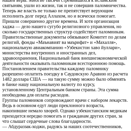
нашей веры. Многие тысячи стремившихся к исламским
святыням, ушли из жизни, так и не совершив паломничества.
Теперь же власть не только не препятствует верующим
исполнить долг перед Аллахом, но и всячески помогает.
Пришли совершенно другие времена. И хотя организация
хаджа — дело нашего сугубо религиозного управления, но
сколько государственных структур содействует паломникам.
Правительственные документы обязывают Комитет по делам
религий, фонды «Маънавият ва маърифат» и «Махалля»,
национальную авиакомпанию «Узбекистон хаво йуллари»,
министерства внутренних и иностранных дел,
здравоохранения, Национальный банк внешнеэкономической
деятельности оказывать паломникам всестороннюю помощь.
Постановлением правительства каждому паломнику
разрешено оплатить поездку в Саудовскую Аравию из расчета
1482 доллара США — на такую сумму можно было обменять
в банке нашу национальную валюту по курсу,
установленному Центральным банком страны. Эта сумма
необходима для оплаты расходов.
Группы паломников сопровождают врачи с набором лекарств.
Ведь в основном едут люди преклонного возраста,
накопившие немало хворей. Однако узбекистанским медикам
приходится нередко помогать и гражданам других стран, за
что слышат сердечные слова благодарности.
— Абдураззак-ходжи, радуясь за наших соотечественников,