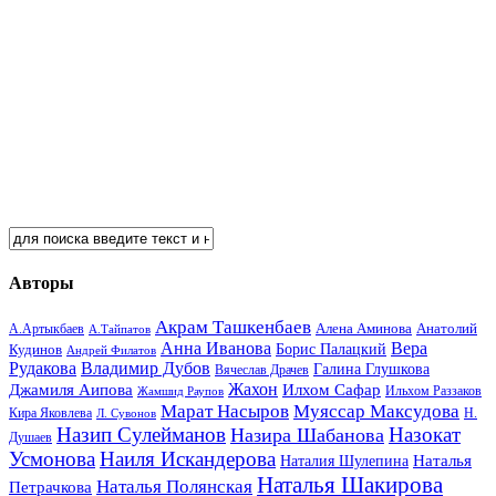
Авторы
Акрам Ташкенбаев
Анатолий
А.Артыкбаев
Алена Аминова
А.Тайпатов
Анна Иванова
Вера
Кудинов
Борис Палацкий
Андрей Филатов
Рудакова
Владимир Дубов
Галина Глушкова
Вячеслав Драчев
Жахон
Джамиля Аипова
Илхом Сафар
Жамшид Раупов
Ильхом Раззаков
Марат Насыров
Муяссар Максудова
Кира Яковлева
Л. Сувонов
Н.
Назип Сулейманов
Назокат
Назира Шабанова
Душаев
Усмонова
Наиля Искандерова
Наталья
Наталия Шулепина
Наталья Шакирова
Наталья Полянская
Петрачкова