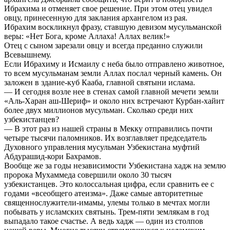
Ибрахима и отменяет свое решение. При этом отец увидел
овцу, принесенную для заклания архангелом из рая.
Ибрахим воскликнул фразу, ставшую девизом мусульманской
веры: «Нет Бога, кроме Аллаха! Аллах велик!»
Отец с сыном зарезали овцу и всегда преданно служили
Всевышнему.
Если Ибрахиму и Исмаилу с неба было отправлено животное,
то всем мусульманам земли Аллах послал черный камень. Он
заложен в здание-куб Кааба, главной святыни ислама.
— И сегодня возле нее в стенах самой главной мечети земли
«Аль-Харан аш-Шериф» и около них встречают Курбан-хайит
более двух миллионов мусульман. Сколько среди них
узбекистанцев?
— В этот раз из нашей страны в Мекку отправились почти
четыре тысячи паломников. Их возглавляет председатель
Духовного управления мусульман Узбекистана муфтий
Абдурашид-кори Бахрамов.
Вообще же за годы независимости Узбекистана хадж на землю
пророка Мухаммеда совершили около 30 тысяч
узбекистанцев. Это колоссальная цифра, если сравнить ее с
годами «всеобщего атеизма». Даже самые авторитетные
священнослужители-имамы, улемы только в мечтах могли
побывать у исламских святынь. Трем-пяти землякам в год
выпадало такое счастье. А ведь хадж — один из столпов