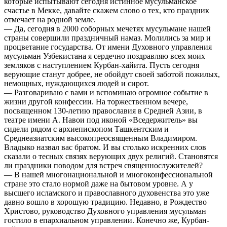
которые испытывают сегодня истинное мусульманское
счастье в Мекке, давайте скажем слово о тех, кто праздник
отмечает на родной земле.
— Да, сегодня в 2000 соборных мечетях мусульмане нашей
страны совершили праздничный намаз. Молились за мир и
процветание государства. От имени Духовного управления
мусульман Узбекистана я сердечно поздравляю всех моих
земляков с наступлением Курбан-хайита. Пусть сегодня
верующие станут добрее, не обойдут своей заботой пожилых,
немощных, нуждающихся людей и сирот.
— Разговариваю с вами и вспоминаю огромное событие в
жизни другой конфессии. На торжественном вечере,
посвященном 130-летию православия в Средней Азии, в
театре имени А. Навои под иконой «Вседержитель» вы
сидели рядом с архиепископом Ташкентским и
Среднеазиатским высокопреосвященным Владимиром.
Владыко назвал вас братом. И вы столько искренних слов
сказали о тесных связях верующих двух религий. Становятся
ли праздники поводом для встреч священнослужителей?
— В нашей многонациональной и многоконфессиональной
стране это стало нормой даже на бытовом уровне. А у
высшего исламского и православного духовенства это уже
давно вошло в хорошую традицию. Недавно, в Рождество
Христово, руководство Духовного управления мусульман
гостило в епархиальном управлении. Конечно же, Курбан-