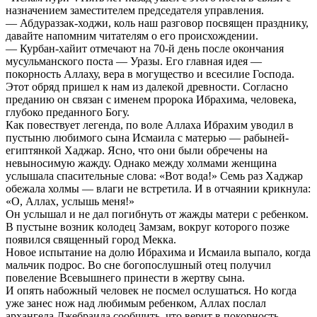
назначением заместителем председателя управления.
— Абдураззак-ходжи, коль наш разговор посвящен празднику,
давайте напомним читателям о его происхождении.
— Курбан-хайит отмечают на 70-й день после окончания
мусульманского поста — Уразы. Его главная идея —
покорность Аллаху, вера в могущество и всесилие Господа.
Этот обряд пришел к нам из далекой древности. Согласно
преданию он связан с именем пророка Ибрахима, человека,
глубоко преданного Богу.
Как повествует легенда, по воле Аллаха Ибрахим уводил в
пустыню любимого сына Исмаила с матерью — рабыней-
египтянкой Хаджар. Ясно, что они были обречены на
невыносимую жажду. Однако между холмами женщина
услышала спасительные слова: «Вот вода!» Семь раз Хаджар
обежала холмы — влаги не встретила. И в отчаянии крикнула:
«О, Аллах, услышь меня!»
Он услышал и не дал погибнуть от жажды матери с ребенком.
В пустыне возник колодец Замзам, вокруг которого позже
появился священный город Мекка.
Новое испытание на долю Ибрахима и Исмаила выпало, когда
мальчик подрос. Во сне богопослушный отец получил
повеление Всевышнего принести в жертву сына.
И опять набожный человек не посмел ослушаться. Но когда
уже занес нож над любимым ребенком, Аллах послал
архангела Джебраила сообщить, что верит в покорность