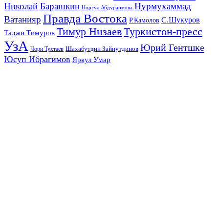
Николай Барашкин
Нурмухаммад
Норгул Абдураимова
Правда Востока
Ватанияр
С.Шукуров
Р.Камолов
Тимур Низаев
Туркистон-пресс
Таджи Тимуров
УзА
Юрий Гентшке
Шахабутдин Зайнутдинов
Чори Тухтаев
Юсуп Ибрагимов
Яркул Умар