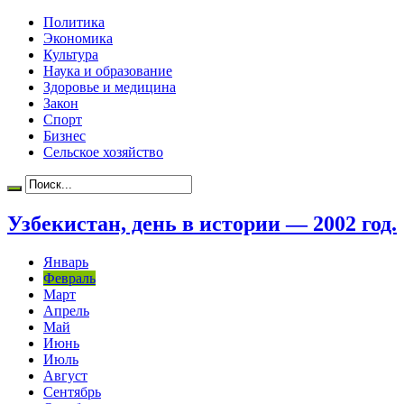
Политика
Экономика
Культура
Наука и образование
Здоровье и медицина
Закон
Спорт
Бизнес
Сельское хозяйство
Узбекистан, день в истории — 2002 год.
Январь
Февраль
Март
Апрель
Май
Июнь
Июль
Август
Сентябрь