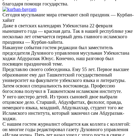
благодаря помощи государства.
Сегодня мусульмане мира отмечают свой праздник — Курбан-
хайит
Даже в светских календарях Узбекистана 22 февраля
нынешнего года — красная дата. Так в нашей республике уже
несколько лет отмечается первый день главного исламского
праздника — Курбан-хайита.
Накануне события гостем редакции был заместитель
председателя Духовного управления мусульман Узбекистана
ходжи Абдураззак Юнус. Конечно, наш разговор был
посвящен праздничной теме.
Представлю своего собеседника. Ему 55 лет. Первое высшее
образование ему дал Ташкентский государственный
университет на факультете узбекского языка и литературы.
Затем освоил специальность востоковеда. Профессию
богослова получил в Ташкентском исламском институте.
У него шестеро детей. Из троих сыновей двое выбрали
отцовское дело. Старший, Абдулфаттах, филолог, правда,
немецкого языка, младший, Абдулкаххар, студент того же
Исламского института, который закончил сам Абдураззак-
ходжи.
С нашим гостем журналист общается как коллега с коллегой:
он многие годы редактировал газету Духовного управления
«Ислам нури». Пять лет назад ушел с этого поста в связи с