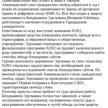
Правозащитники выступают в защиту хакеров
Американский союз гражданских свобод обратился в суд с
иском об ограничении применимости Закона об авторских
правах в цифровую эпоху (DMCA). Иск был подан в защиту
программиста Бенджамина Эдельмана (Benjamin Edelman),
работающего научным сотрудником в Гарвардском
университете.
Ответчиком по иску выступает компания N2H2,
производящая средства блокировки контента, прежде всего
порнографии, в образовательных и общественных
учреждениях. Эдельман планировал исследовать
фильтрующую программу N2H2 на предмет наличия разного
рода уязвимостей, в частности, программист собирался найти
способы обхода блокировки сайтов.
Однако выполнить задуманное Эдельман не смог, поскольку
N2H2 отказалась предоставить ему необходимый для
проведения исследований список блокируемых сайтов. По
мнению представителей Американского союза гражданских
свобод, право Эдельмана на проведение исследований
защищает Первая поправка к Конституции США,
гарантирующая свободу слова.
Поэтому юристы союза требуют от суда признать работу
Бенджамина Эдельмана полностью законной, а также
легализовать исследования, посвященные поиску дыр в
программном обеспечении и путей обхода систем защиты