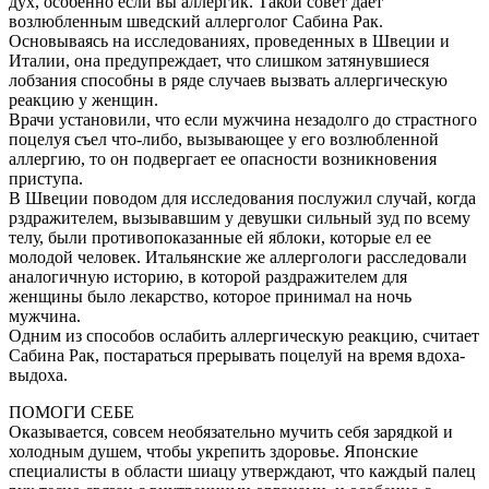
дух, особенно если вы аллергик. Такой совет дает
возлюбленным шведский аллерголог Сабина Рак.
Основываясь на исследованиях, проведенных в Швеции и
Италии, она предупреждает, что слишком затянувшиеся
лобзания способны в ряде случаев вызвать аллергическую
реакцию у женщин.
Врачи установили, что если мужчина незадолго до страстного
поцелуя съел что-либо, вызывающее у его возлюбленной
аллергию, то он подвергает ее опасности возникновения
приступа.
В Швеции поводом для исследования послужил случай, когда
рздражителем, вызывавшим у девушки сильный зуд по всему
телу, были противопоказанные ей яблоки, которые ел ее
молодой человек. Итальянские же аллергологи расследовали
аналогичную историю, в которой раздражителем для
женщины было лекарство, которое принимал на ночь
мужчина.
Одним из способов ослабить аллергическую реакцию, считает
Сабина Рак, постараться прерывать поцелуй на время вдоха-
выдоха.
ПОМОГИ СЕБЕ
Оказывается, совсем необязательно мучить себя зарядкой и
холодным душем, чтобы укрепить здоровье. Японские
специалисты в области шиацу утверждают, что каждый палец