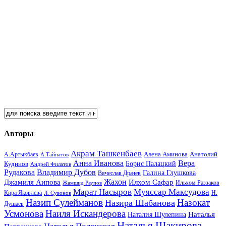
Авторы
Акрам Ташкенбаев
Анатолий
А.Артыкбаев
Алена Аминова
А.Тайпатов
Анна Иванова
Вера
Кудинов
Борис Палацкий
Андрей Филатов
Рудакова
Владимир Дубов
Галина Глушкова
Вячеслав Драчев
Жахон
Джамиля Аипова
Илхом Сафар
Жамшид Раупов
Ильхом Раззаков
Марат Насыров
Муяссар Максудова
Кира Яковлева
Л. Сувонов
Н.
Назип Сулейманов
Назокат
Назира Шабанова
Душаев
Усмонова
Наиля Искандерова
Наталья
Наталия Шулепина
Наталья Шакирова