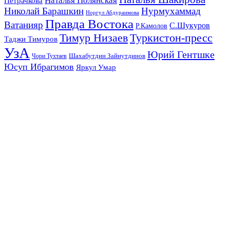
Наталья Полянская
Петрачкова
Николай Барашкин
Нурмухаммад
Норгул Абдураимова
Правда Востока
Ватанияр
С.Шукуров
Р.Камолов
Тимур Низаев
Туркистон-пресс
Таджи Тимуров
УзА
Юрий Гентшке
Шахабутдин Зайнутдинов
Чори Тухтаев
Юсуп Ибрагимов
Яркул Умар