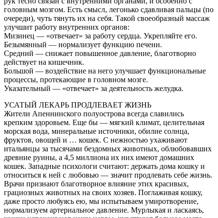
рук тесно связан с внутренними органами, и особенно с
головным мозгом. Есть смысл, легонько сдавливая пальцы (по
очереди), чуть тянуть их на себя. Такой своеобразный массаж
улучшит работу внутренних органов:
Мизинец — «отвечает» за работу сердца. Укрепляйте его.
Безымянный — нормализует функцию печени.
Средний — снижает повышенное давление, благотворно
действует на кишечник.
Большой — воздействие на него улучшает функциональные
процессы, протекающие в головном мозге.
Указательный — «отвечает» за деятельность желудка.
УСАТЫЙ ЛЕКАРЬ ПРОДЛЕВАЕТ ЖИЗНЬ
Жители Апеннинского полуострова всегда славились
крепким здоровьем. Еще бы — мягкий климат, целительная
морская вода, минеральные источники, обилие солнца,
фруктов, овощей и … кошек. С нежностью ухаживают
итальянцы за тысячами бездомных животных, облюбовавших
древние руины, а 4,5 миллиона их них имеют домашних
кошек. Западные психологи считают: держать дома кошку и
относиться к ней с любовью — значит продлевать себе жизнь.
Врачи признают благотворное влияние этих красивых,
грациозных животных на своих хозяев. Поглаживая кошку,
даже просто любуясь ею, мы испытываем умиротворение,
нормализуем артериальное давление. Мурлыкая и ласкаясь,