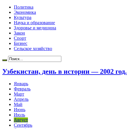
Политика
Экономика
Культура
Наука и образование
Здоровье и медицина
Закон
Спорт
Бизнес
Сельское хозяйство
Узбекистан, день в истории — 2002 год.
Январь
Февраль
Март
Апрель
Май
Июнь
Июль
Август
Сентябрь