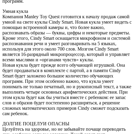
программ.
Умная кукла
Компания Manley Toy Quest готовится к началу продаж самой
умной на свете куклы Cindy Smart. Новая кукла умеет видеть с
помощью встроенной камеры и, что более важно,
распознавать образы — буквы, цифры и некоторые предметы.
Кроме этого, Cindy Smart оснащается микрофоном и системой
распознавания речи и умеет разговаривать на 5 языках,
используя для этого около 700 слов. Мозгом Cindy Smart
является 16-разрядный микропроцессор, который и управляет
всеми мыслями и «органами чувств» куклы.
Новая кукла будет прежде всего обучающей игрушкой. Она
будет продаваться в комплекте с партой, а в памяти Cindy
Smart будет заложено большое количество обучающих
программ. При этом особенно важно, что кукла умеет
понимать не только печатный, но и рукописный текст, а также
выполнять четыре основных арифметических действия. При
этом кукла будет как бы учиться вместе с ребенком: ее запас
слов и образов будет постепенно расширяться, а решение
сложных математических примеров Cindy сможет подсказать
сам ребенок.
ДОЛГИЕ ПОЦЕЛУИ ОПАСНЫ
Целуйтесь на здоровье, но не забывайте почаще переводить