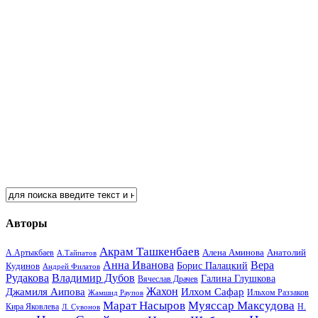
Авторы
Акрам Ташкенбаев
Анатолий
А.Артыкбаев
Алена Аминова
А.Тайпатов
Анна Иванова
Вера
Кудинов
Борис Палацкий
Андрей Филатов
Рудакова
Владимир Дубов
Галина Глушкова
Вячеслав Драчев
Жахон
Джамиля Аипова
Илхом Сафар
Жамшид Раупов
Ильхом Раззаков
Марат Насыров
Муяссар Максудова
Кира Яковлева
Л. Сувонов
Н.