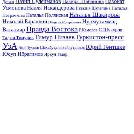
Назип Сулейманов
Назокат
Назира Шабанова
Душаев
Усмонова
Наиля Искандерова
Наталья
Наталия Шулепина
Наталья Шакирова
Наталья Полянская
Петрачкова
Николай Барашкин
Нурмухаммад
Норгул Абдураимова
Правда Востока
Ватанияр
С.Шукуров
Р.Камолов
Тимур Низаев
Туркистон-пресс
Таджи Тимуров
УзА
Юрий Гентшке
Шахабутдин Зайнутдинов
Чори Тухтаев
Юсуп Ибрагимов
Яркул Умар