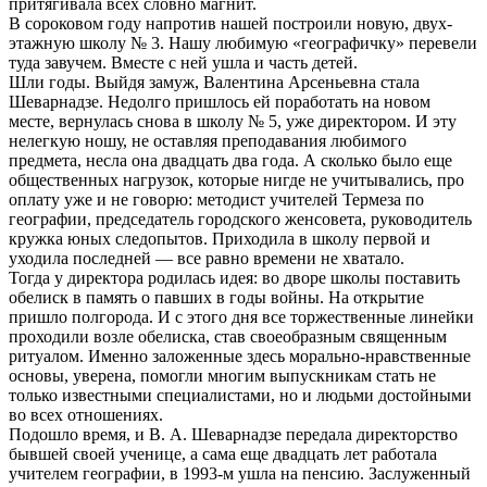
притягивала всех словно магнит.
В сороковом году напротив нашей построили новую, двух-
этажную школу № 3. Нашу любимую «географичку» перевели
туда завучем. Вместе с ней ушла и часть детей.
Шли годы. Выйдя замуж, Валентина Арсеньевна стала
Шеварнадзе. Недолго пришлось ей поработать на новом
месте, вернулась снова в школу № 5, уже директором. И эту
нелегкую ношу, не оставляя преподавания любимого
предмета, несла она двадцать два года. А сколько было еще
общественных нагрузок, которые нигде не учитывались, про
оплату уже и не говорю: методист учителей Термеза по
географии, председатель городского женсовета, руководитель
кружка юных следопытов. Приходила в школу первой и
уходила последней — все равно времени не хватало.
Тогда у директора родилась идея: во дворе школы поставить
обелиск в память о павших в годы войны. На открытие
пришло полгорода. И с этого дня все торжественные линейки
проходили возле обелиска, став своеобразным священным
ритуалом. Именно заложенные здесь морально-нравственные
основы, уверена, помогли многим выпускникам стать не
только известными специалистами, но и людьми достойными
во всех отношениях.
Подошло время, и В. А. Шеварнадзе передала директорство
бывшей своей ученице, а сама еще двадцать лет работала
учителем географии, в 1993-м ушла на пенсию. Заслуженный