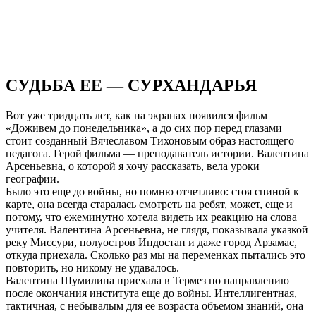
СУДЬБА ЕЕ — СУРХАНДАРЬЯ
Вот уже тридцать лет, как на экранах появился фильм
«Доживем до понедельника», а до сих пор перед глазами
стоит созданный Вячеславом Тихоновым образ настоящего
педагога. Герой фильма — преподаватель истории. Валентина
Арсеньевна, о которой я хочу рассказать, вела уроки
географии.
Было это еще до войны, но помню отчетливо: стоя спиной к
карте, она всегда старалась смотреть на ребят, может, еще и
потому, что ежеминутно хотела видеть их реакцию на слова
учителя. Валентина Арсеньевна, не глядя, показывала указкой
реку Миссури, полуостров Индостан и даже город Арзамас,
откуда приехала. Сколько раз мы на переменках пытались это
повторить, но никому не удавалось.
Валентина Шумилина приехала в Термез по направлению
после окончания института еще до войны. Интеллигентная,
тактичная, с небывалым для ее возраста объемом знаний, она