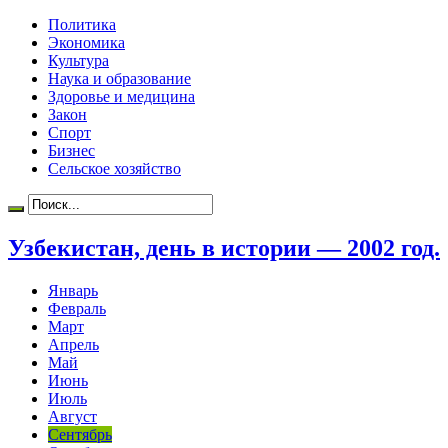
Политика
Экономика
Культура
Наука и образование
Здоровье и медицина
Закон
Спорт
Бизнес
Сельское хозяйство
Узбекистан, день в истории — 2002 год.
Январь
Февраль
Март
Апрель
Май
Июнь
Июль
Август
Сентябрь