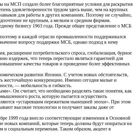
ы на МСП создало более благоприятные условия для раскрытия
пень удовлетворенности трудом здесь выше, чем на крупных
навыков для работы в других компаниях. Поэтому не случайно,
редпочтение не крупным, а мелким и средним фирмам.
еднему бизнесу 1963 года. Прежде общее представление о МСБ
 поэтому в каждой отрасли промышленности поддерживался
значение вопросу поддержки МСБ, однако подход к нему
я, расширение потребительского спроса, глобализация, бурное
 издержек, что теперь перестало являться гарантией для
 повышение качества товаров и проведение более эффективных
омическом развитии Японии. С учетом новых обстоятельств,
ать жесточайшую конкуренцию. Именно сегодня малые и
ности, — мобильность и гибкость.
и». Он считает, что необходимо разделять такие понятия, как
омышленного роста, которую пытается осуществить
 являются «устаревшим пережитком нынешней эпохи». При этом
атывают высокие технологии и получают заказы даже от
абре 1999 года внесло соответствующие изменения в Основной
ие новых компаний, которые теперь должны будут опираться на
м и социальным переменам. Таким образом, акцент в