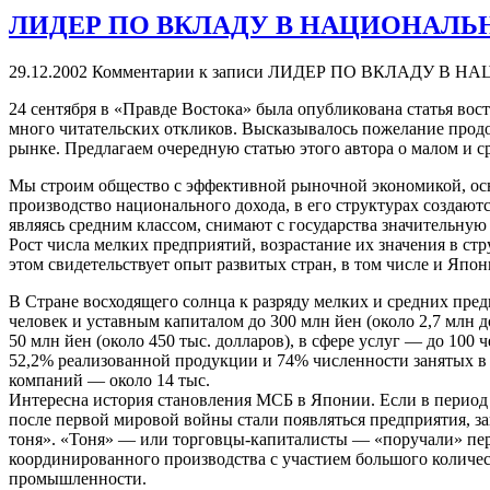
ЛИДЕР ПО ВКЛАДУ В НАЦИОНАЛЬ
29.12.2002
Комментарии
к записи ЛИДЕР ПО ВКЛАДУ В 
24 сентября в «Правде Востока» была опубликована статья вос
много читательских откликов. Высказывалось пожелание прод
рынке. Предлагаем очередную статью этого автора о малом и с
Мы строим общество с эффективной рыночной экономикой, осно
производство национального дохода, в его структурах создают
являясь средним классом, снимают с государства значительную
Рост числа мелких предприятий, возрастание их значения в с
этом свидетельствует опыт развитых стран, в том числе и Япон
В Стране восходящего солнца к разряду мелких и средних пред
человек и уставным капиталом до 300 млн йен (около 2,7 млн д
50 млн йен (около 450 тыс. долларов), в сфере услуг — до 100
52,2% реализованной продукции и 74% численности занятых в 
компаний — около 14 тыс.
Интересна история становления МСБ в Японии. Если в период 
после первой мировой войны стали появляться предприятия, з
тоня». «Тоня» — или торговцы-капиталисты — «поручали» пер
координированного производства с участием большого количес
промышленности.