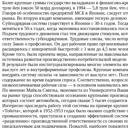
Более крупные суммы государство вкладывало в финансово-кре
трлн йен (около 50 млрд долларов), в 1994 — 5,8 трлн йен, ч
Говоря об особенностях предпрятий МСБ в Японии, следует отм
рынка. Во вторую входят компании, имеющие тесную деловую с
Субподрядная система существует в Японии с 30-х годов. Тог
меняться в 50-х годах, когда экономика восстанавливалась посл
Подъем трудового движения стал тем движущим стимулом, кото
ответственность субподрядчиков. Трудовые союзы, число котор
силу Закон о профсоюзах. Он дал рабочим право организовыва
расширялось с невероятной быстротой: с 1 млн до 4,5 млн чело
Кроме того, были приняты меры, направленные на максимальное
источника развития производственно-потребительской модели 
В результате были институциализированы многие элементы яп
выслуге лет и внутрифирменные профсоюзы. Крупные компан
внедрять систему оплаты «в зависимости от выслуги лет». По
содержание во время падения спроса. Соответственно, возрос
низкооплачиваемая рабочая сила — в основном нанимались мен
По мнению Майкла Смитка, экономиста из Университета Вашин
на рынке труда способствовали осознанию крупными производ
которых состоит автомобиль, сегодня свыше 5 тысяч создаются
Интересно проследить работу этой системы на примере крупн
«Тойота», которой в 1952-1953 годах было оказано содействи
промышленности, приступила к созданию эффективной системы
«разделению» производственной ответственности со своими по
предсказуемым для подрядчиков. Пожалуй, наиболее поразитель