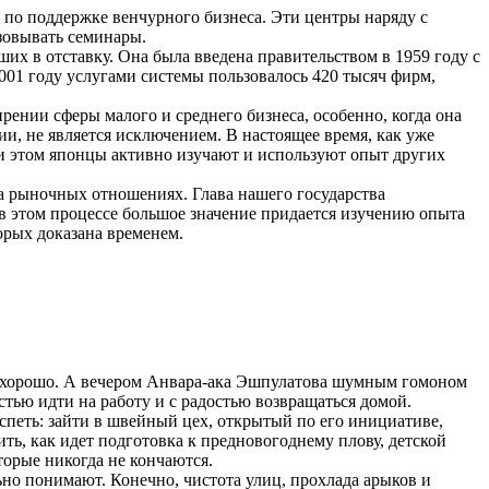
 по поддержке венчурного бизнеса. Эти центры наряду с
зовывать семинары.
их в отставку. Она была введена правительством в 1959 году с
001 году услугами системы пользовалось 420 тысяч фирм,
рении сферы малого и среднего бизнеса, особенно, когда она
и, не является исключением. В настоящее время, как уже
ри этом японцы активно изучают и используют опыт других
на рыночных отношениях. Глава нашего государства
 в этом процессе большое значение придается изучению опыта
орых доказана временем.
сь хорошо. А вечером Анвара-ака Эшпулатова шумным гомоном
стью идти на работу и с радостью возвращаться домой.
успеть: зайти в швейный цех, открытый по его инициативе,
дить, как идет подготовка к предновогоднему плову, детской
торые никогда не кончаются.
но понимают. Конечно, чистота улиц, прохлада арыков и