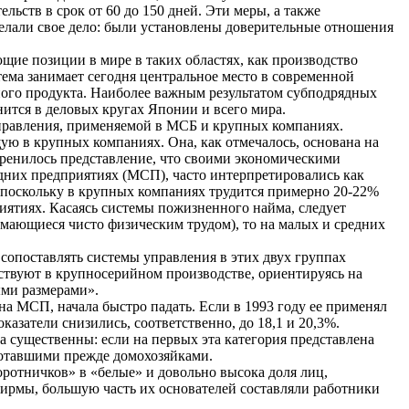
льств в срок от 60 до 150 дней. Эти меры, а также
делали свое дело: были установлены доверительные отношения
щие позиции в мире в таких областях, как производство
ема занимает сегодня центральное место в современной
ного продукта. Наиболее важным результатом субподрядных
нится в деловых кругах Японии и всего мира.
управления, применяемой в МСБ и крупных компаниях.
ую в крупных компаниях. Она, как отмечалось, основана на
ренилось представление, что своими экономическими
едних предприятиях (МСП), часто интерпретировались как
м, поскольку в крупных компаниях трудится примерно 20-22%
иятиях. Касаясь системы пожизненного найма, следует
имающиеся чисто физическим трудом), то на малых и средних
сопоставлять системы управления в этих двух группах
ствуют в крупносерийном производстве, ориентируясь на
ыми размерами».
а МСП, начала быстро падать. Если в 1993 году ее применял
оказатели снизились, соответственно, до 18,1 и 20,3%.
 существенны: если на первых эта категория представлена
отавшими прежде домохозяйками.
ротничков» в «белые» и довольно высока доля лиц,
фирмы, большую часть их основателей составляли работники