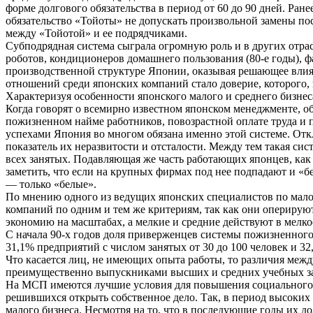
форме долгового обязательства в период от 60 до 90 дней. Ране
обязательство «Тойоты» не допускать произвольной замены по
между «Тойотой» и ее подрядчиками.
Субподрядная система сыграла огромную роль и в других отра
роботов, кондиционеров домашнего пользования (80-е годы), 
производственной структуре Японии, оказывая решающее влиян
отношений среди японских компаний стало доверие, которого, к
Характеризуя особенности японского малого и среднего бизне
Когда говорят о всемирно известном японском менеджменте, о
пожизненном найме работников, повозрастной оплате труда и
успехами Япония во многом обязана именно этой системе. Отк
показатель их неразвитости и отсталости. Между тем такая си
всех занятых. Подавляющая же часть работающих японцев, как
заметить, что если на крупных фирмах под нее подпадают и «б
— только «белые».
По мнению одного из ведущих японских специалистов по малому
компаний по одним и тем же критериям, так как они оперирую
экономию на масштабах, а мелкие и средние действуют в мелк
С начала 90-х годов доля приверженцев системы пожизненного 
31,1% предприятий с числом занятых от 30 до 100 человек и 32,
Что касается лиц, не имеющих опыта работы, то различия меж
преимущественно выпускниками высших и средних учебных за
На МСП имеются лучшие условия для повышения социального ст
решившихся открыть собственное дело. Так, в период высоких 
малого бизнеса. Несмотря на то, что в последующие годы их дол