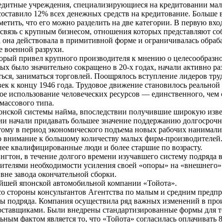
дитные учреждения, специализирующиеся на кредитовании малого
то составило 12% всех денежных средств на кредитование. Больш
етить, что его можно разделить на две категории. В первую вх
вязь с крупным бизнесом, отношения которых представляют соб
да она действовала в примитивной форме и ограничивалась обр
е военной разрухи.
рый привел крупного производителя к мнению о целесообразнос
ых было значительно сокращено в 20-х годах, начали активно ра
ться, заниматься торговлей. Поощрялось вступление лидеров т
век к концу 1946 года. Трудовое движение становилось реальной
 использование человеческих ресурсов — единственного, чем стр
массового типа.
онской системы найма, впоследствии получившие широкую извес
ии начали придавать большее значение поддержанию долгосро
этому в период экономического подъема новых рабочих нанимали
ло внимание к большому количеству малых фирм-производителей.
ее квалифицированные люди и более старшие по возрасту.
гтон, в течение долгого времени изучавшего систему подряда 
ителями необходимости усиления своей «опоры» на «внешнего» 
 вне завода окончательной сборки.
ейшей японской автомобильной компании «Тойота».
е со стороны консультантов Агентства по малым и средним пред
 подряда. Компания осуществила ряд важных изменений в произ
ставщиками. Были внедрены стандартизированные формы для тор
ным фактом является то, что «Тойота» согласилась оплачивать 