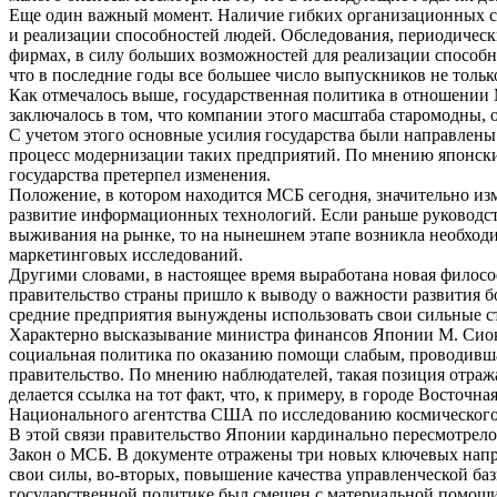
Еще один важный момент. Наличие гибких организационных ст
и реализации способностей людей. Обследования, периодичес
фирмах, в силу больших возможностей для реализации способн
что в последние годы все большее число выпускников не толь
Как отмечалось выше, государственная политика в отношении 
заключалось в том, что компании этого масштаба старомодны,
С учетом этого основные усилия государства были направле
процесс модернизации таких предприятий. По мнению японских
государства претерпел изменения.
Положение, в котором находится МСБ сегодня, значительно изм
развитие информационных технологий. Если раньше руководств
выживания на рынке, то на нынешнем этапе возникла необходи
маркетинговых исследований.
Другими словами, в настоящее время выработана новая филос
правительство страны пришло к выводу о важности развития 
средние предприятия вынуждены использовать свои сильные ст
Характерно высказывание министра финансов Японии М. Сиокав
социальная политика по оказанию помощи слабым, проводивша
правительство. По мнению наблюдателей, такая позиция отра
делается ссылка на тот факт, что, к примеру, в городе Восточ
Национального агентства США по исследованию космического
В этой связи правительство Японии кардинально пересмотрело
Закон о МСБ. В документе отражены три новых ключевых напра
свои силы, во-вторых, повышение качества управленческой ба
государственной политике был смещен с материальной помощи 