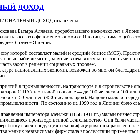
НЫЙ ДОХОД
НАЦИОНАЛЬНЫЙ ДОХОД
отключены
токоведа Батыра Аллаева, проработавшего несколько лет в Япони
олжить рассказ о феномене экономики Японии, занимающей сег
реднем бизнесе Японии.
ву которой составляет малый и средний бизнес (МСБ). Практиче
ся новые рабочие места, занятые в нем выступают главными нало
 часть забот в решении социальных проблем.
труктуре национальных экономик возможен во многом благодаря
ии.
приятий в промышленности, на транспорте и в строительстве яп
олларов США), в оптовой торговле — до 100 человек и 100 млн й
 человек и 50 млн йен (450 тыс. долларов). На долю малого и сре
промышленности. По состоянию на 1999 год в Японии было свыш
правления императора Мейджи (1868-1911 гг.) малый бизнес стр
анимающиеся производственной деятельностью. Они были частью
еработку своей продукции неквалифицированной рабочей силе 
тва мелких независимых фирм стала впоследствии применяться в