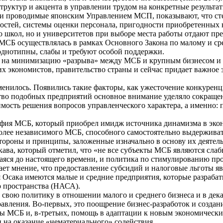
руктур и акцента в управлении трудом на конкретные результат
ки проводимые японским Управлением МСП, показывают, что сте
остей, системы оценки персонала, пригодности приобретенных 
ко школ, но и университетов при выборе места работы отдают п
МСБ осуществлялась в рамках Основного Закона по малому и ср
 однотипны, слабы и требуют особой поддержки.
ны на минимизацию «разрыва» между МСБ и крупным бизнесом и
 экономистов, правительство страны и сейчас придает важное 
енилось. Появились такие факторы, как ужесточение конкуренци
о подобных предприятий основное внимание уделяло сокращению
мость решения вопросов управленческого характера, а именно:
офия МСБ, который приобрел имидж источника динамизма в экон
более независимого МСБ, способного самостоятельно выдержив
ороны и принципы, заложенные изначально в основу их деятель
а, который отметил, что «не все субъекты МСБ являются слабым
яся до настоящего времени, и политика по стимулированию пр
жает мнение, что предоставление субсидий и налоговые льготы
ная Осака имеются малые и средние предприятия, которые разраб
 пространства (НАСА).
 свою политику в отношении малого и среднего бизнеса и в дек
вления. Во-первых, это поощрение бизнес-разработок и создан
зы МСБ и, в-третьих, помощь в адаптации к новым экономически
на оказание «нематериального» содействия.