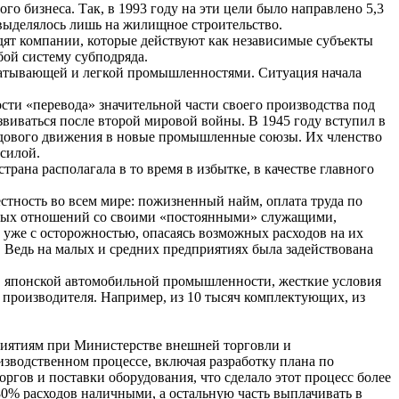
 бизнеса. Так, в 1993 году на эти цели было направлено 5,3
е выделялось лишь на жилищное строительство.
одят компании, которые действуют как независимые субъекты
ой систему субподряда.
абатывающей и легкой промышленностями. Ситуация начала
ти «перевода» значительной части своего производства под
звиваться после второй мировой войны. В 1945 году вступил в
рудового движения в новые промышленные союзы. Их членство
 силой.
ана располагала в то время в избытке, в качестве главного
тность во всем мире: пожизненный найм, оплата труда по
чных отношений со своими «постоянными» служащими,
 уже с осторожностью, опасаясь возможных расходов на их
 Ведь на малых и средних предприятиях была задействована
в японской автомобильной промышленности, жесткие условия
производителя. Например, из 10 тысяч комплектующих, из
приятиям при Министерстве внешней торговли и
водственном процессе, включая разработку плана по
гов и поставки оборудования, что сделало этот процесс более
80% расходов наличными, а остальную часть выплачивать в