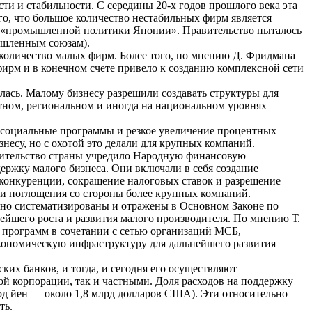
ти и стабильности. С середины 20-х годов прошлого века эта
го, что большое количество нестабильных фирм является
ой «промышленной политики Японии». Правительство пыталось
ышленным союзам).
 количество малых фирм. Более того, по мнению Д. Фридмана
фирм и в конечном счете привело к созданию комплексной сети
лась. Малому бизнесу разрешили создавать структуры для
тном, региональном и иногда на национальном уровнях
а социальные программы и резкое увеличение процентных
есу, но с охотой это делали для крупных компаний.
авительство страны учредило Народную финансовую
ержку малого бизнеса. Они включали в себя создание
конкуренции, сокращение налоговых ставок и разрешение
и поглощения со стороны более крупных компаний.
но систематизированы и отражены в Основном Законе по
ейшего роста и развития малого производителя. По мнению Т.
 программ в сочетании с сетью организаций МСБ,
экономическую инфраструктуру для дальнейшего развития
их банков, и тогда, и сегодня его осуществляют
 корпорации, так и частными. Доля расходов на поддержку
млрд йен — около 1,8 млрд долларов США). Эти относительно
ть.