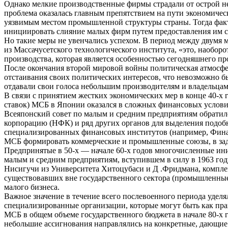
Однако мелкие производственные фирмы страдали от острой нех
проблема оказалась главным препятствием на пути экономическ
уязвимым местом промышленной структуры страны. Тогда фак
инициировать слияние малых фирм путем предоставления им с
Но такие меры не увенчались успехом. В период между двумя 
из Массачусетского технологического института, «это, наобор
производства, которая является особенностью сегодняшнего п
После окончания второй мировой войны политическая атмосфер
отстаивания своих политических интересов, что невозможно б
отдавали свои голоса небольшим производителям и владельцам
В связи с принятием жестких экономических мер в конце 40-х
ставок) МСБ в Японии оказался в сложных финансовых условия
Всеяпонский совет по малым и средним предприятиям обратил
корпорацию (НФК) и ряд других органов для выделения подобны
специализированных финансовых институтов (например, Финан
МСБ формировать коммерческие и промышленные союзы, в зад
Предпринятые в 50-х — начале 60-х годов многочисленные ин
малым и средним предприятиям, вступившем в силу в 1963 год
Нисигучи из Университета Хитоцубаси и Д .Фридмана, комплек
существовавших вне государственного сектора (промышленные
малого бизнеса.
Важное значение в течение всего послевоенного периода удел
специализированные организации, которые могут быть как пр
МСБ в общем объеме государственного бюджета в начале 80-х г
небольшие ассигнования направлялись на конкретные, дающие 