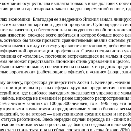
е компания осуществляла выплаты только в виде долговых обязате
ставщиков и гарантировать заказы на долговременной основе, с
слях экономики. Благодаря ее внедрению Япония заняла лидирую
факсимильных аппаратов и другой продукции. Субподрядная сист
ие на качество, себестоимость и конкурентоспособность конеч
ак известно, сложнее всего добиться и которое больше всего це
са, хотелось бы также провести сравнительный анализ системы 
бычно имеют в виду систему управления персоналом, действующ
 пофирменной организации профсоюзов. Среди специалистов уко
лонения от «эталона», постоянно встречающиеся на малых и ср
стема не может представлять японский стиль управления в цело
 было отмечено выше, сосредоточена на малых и средних предпр
елые воротнички» (работающие в офисах), и «синие» (люди, зан
 бизнесу, профессора университета Хосэй Т. Киёнари, «нельзя 
т в принципиально разных сферах: крупные предприятия господ
осерийном, где наиболее выгодным оказывается управление мал
найма, никогда не имевшей и ранее широкого распространения н
5% с числом занятых от 100 до 300 человек, то к 1996 году эти п
ду крупными компаниями и предприятиями малого бизнеса весьма
ведений, то на вторых — выпускниками средних школ и не раб
атуса работников. Здесь нередки случаи перехода из «синих во
темпов экономического роста, когда быстро создавались новые 
я стала снижаться, она и сейчас достаточно высока (около 20%).