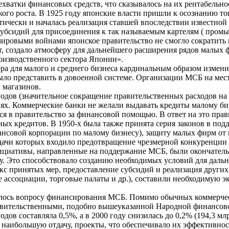
ватки финансовых средств, что сказывалось на их рентабельнос
ого роста. В 1925 году японские власти пришли к осознанию то
тически и началась реализация ставшей впоследствии известн
убсидий для присоединения к так называемым картелям ( пром
мировыми войнами японское правительство не смогло сократить
от, создало атмосферу для дальнейшего расширения рядов малых 
роизводственного сектора Японии».
а для малого и среднего бизнеса кардинальным образом измени
ыло представить в довоенной системе. Организации МСБ на мес
 магазинов.
 годов (значительное сокращение правительственных расходов н
х. Коммерческие банки не желали выдавать кредиты малому бизн
ся в правительство за финансовой помощью. В ответ на это пр
х кредитов. В 1950-х была также принята серия законов в подд
совой корпорации по малому бизнесу), защиту малых фирм от 
ачи которых входило предотвращение чрезмерной конкуренции 
ициативы, направленные на поддержание МСБ, были окончатель
у. Это способствовало созданию необходимых условий для дальн
с принятых мер, предоставление субсидий и реализация других
 ассоциации, торговые палаты и др.), составили необходимую 
ялось вопросу финансирования МСБ. Помимо обычных коммерческ
авительственными, подобно вышеуказанной Народной финансовой
одов составляла 0,5%, а в 2000 году снизилась до 0,2% (194,3 
наибольшую отдачу, проекты, что обеспечивало их эффективнос