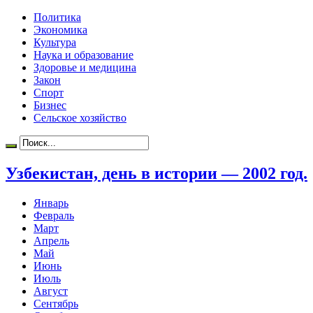
Политика
Экономика
Культура
Наука и образование
Здоровье и медицина
Закон
Спорт
Бизнес
Сельское хозяйство
Узбекистан, день в истории — 2002 год.
Январь
Февраль
Март
Апрель
Май
Июнь
Июль
Август
Сентябрь