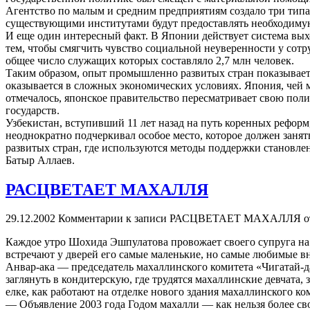
Агентство по малым и средним предприятиям создало три типа
существующими институтами будут предоставлять необходимую
И еще один интересный факт. В Японии действует система выхо
тем, чтобы смягчить чувство социальной неуверенности у сотр
общее число служащих которых составляло 2,7 млн человек.
Таким образом, опыт промышленно развитых стран показывает, 
оказывается в сложных экономических условиях. Япония, чей м
отмечалось, японское правительство пересматривает свою пол
государств.
Узбекистан, вступивший 11 лет назад на путь коренных рефор
неоднократно подчеркивал особое место, которое должен занят
развитых стран, где используются методы поддержки становлен
Батыр Аллаев.
РАСЦВЕТАЕТ МАХАЛЛЯ
29.12.2002
Комментарии
к записи РАСЦВЕТАЕТ МАХАЛЛЯ
о
Каждое утро Шохида Эшпулатова провожает своего супруга на 
встречают у дверей его самые маленькие, но самые любимые вну
Анвар-ака — председатель махаллинского комитета «Чигатай-да
заглянуть в кондитерскую, где трудятся махаллинские девчата, 
елке, как работают на отделке нового здания махаллинского к
— Объявление 2003 года Годом махалли — как нельзя более св