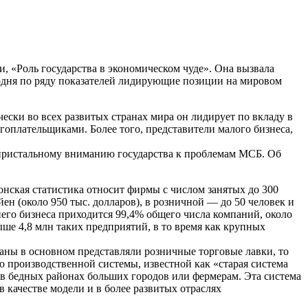
и, «Роль государства в экономическом чуде». Она вызвала
одня по ряду показателей лидирующие позиции на мировом
ски во всех развитых странах мира он лидирует по вкладу в
гоплательщиками. Более того, представители малого бизнеса,
 пристальному вниманию государства к проблемам МСБ. Об
онская статистика относит фирмы с числом занятых до 300
ен (около 950 тыс. долларов), в розничной — до 50 человек и
днего бизнеса приходится 99,4% общего числа компаний, около
е 4,8 млн таких предприятий, в то время как крупных
аны в основном представляли розничные торговые лавки, то
 производственной системы, известной как «старая система
в бедных районах больших городов или фермерам. Эта система
 качестве модели и в более развитых отраслях