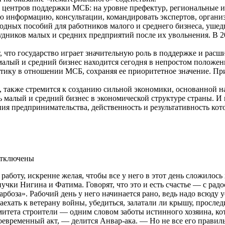
 центров поддержки МСБ: на уровне префектур, региональные и
 информацию, консультации, командировать экспертов, органи
дных пособий для работников малого и среднего бизнеса, ушедш
удников малых и средних предприятий после их увольнения. В 2
что государство играет значительную роль в поддержке и расши
алый и средний бизнес находится сегодня в непростом положени
итику в отношении МСБ, сохраняя ее приоритетное значение. П
м, также стремится к созданию сильной экономики, основанной 
ь малый и средний бизнес в экономической структуре страны. И
ия предпринимательства, действенность и результативность кот
тключены
работу, искренне желая, чтобы все у него в этот день сложило
чки Нигина и Фатима. Говорят, что это и есть счастье — с радо
рбоза». Рабочий день у него начинается рано, ведь надо всюду 
заехать к ветерану войны, убедиться, залатали ли крышу, просле
омитета строители — одним словом заботы истинного хозяина, ко
оевременный акт, — делится Анвар-ака. — Но не все его правиль