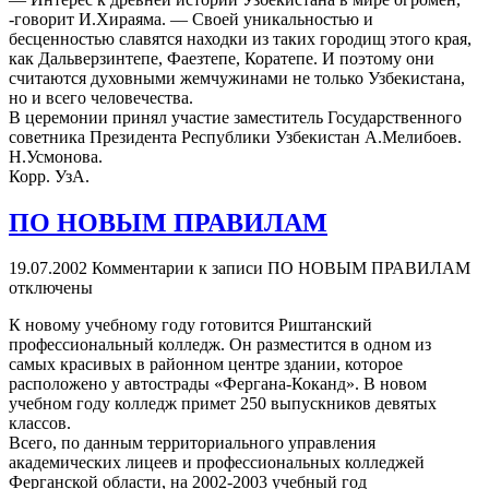
-говорит И.Хираяма. — Своей уникальностью и
бесценностью славятся находки из таких городищ этого края,
как Дальверзинтепе, Фаезтепе, Коратепе. И поэтому они
считаются духовными жемчужинами не только Узбекистана,
но и всего человечества.
В церемонии принял участие заместитель Государственного
советника Президента Республики Узбекистан А.Мелибоев.
Н.Усмонова.
Корр. УзА.
ПО НОВЫМ ПРАВИЛАМ
19.07.2002
Комментарии
к записи ПО НОВЫМ ПРАВИЛАМ
отключены
К новому учебному году готовится Риштанский
профессиональный колледж. Он разместится в одном из
самых красивых в районном центре здании, которое
расположено у автострады «Фергана-Коканд». В новом
учебном году колледж примет 250 выпускников девятых
классов.
Всего, по данным территориального управления
академических лицеев и профессиональных колледжей
Ферганской области, на 2002-2003 учебный год