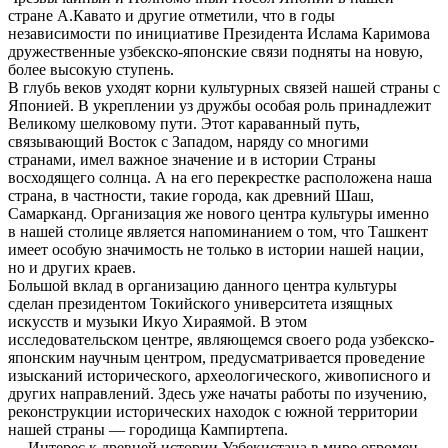
стране А.Кавато и другие отметили, что в годы
независимости по инициативе Президента Ислама Каримова
дружественные узбекско-японские связи подняты на новую,
более высокую ступень.
В глубь веков уходят корни культурных связей нашей страны с
Японией. В укреплении уз дружбы особая роль принадлежит
Великому шелковому пути. Этот караванный путь,
связывающий Восток с Западом, наряду со многими
странами, имел важное значение и в истории Страны
восходящего солнца. А на его перекрестке расположена наша
страна, в частности, такие города, как древний Шаш,
Самарканд. Организация же нового центра культуры именно
в нашей столице является напоминанием о том, что Ташкент
имеет особую значимость не только в истории нашей нации,
но и других краев.
Большой вклад в организацию данного центра культуры
сделан президентом Токийского университета изящных
искусств и музыки Икуо Хираямой. В этом
исследовательском центре, являющемся своего рода узбекско-
японским научным центром, предусматривается проведение
изысканий исторического, археологического, живописного и
других направлений. Здесь уже начаты работы по изучению,
реконструкции исторических находок с южной территории
нашей страны — городища Кампиртепа.
— Интерес к древней истории Узбекистана в мире огромен,