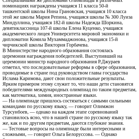
Специальными же дипломами Олимпиады в различных
номинациях награждены учащаяся 11 класса 50-й
ташкентской школы Нина Грановская, учащаяся 10 класса
этой же школы Мария Репина, учащаяся школы № 300 Луиза
Миндуллина, учащаяся 182-й школы Надежда Шоркина,
девятиклассница 107-й школы Елена Куценко, учащаяся
академического лицея Университета мировой экономики и
дипломатии Комила Мухаммаджонова, учащаяся 15-й
чирчикской школы Виктория Горбачева.
В Министерстве народного образования состоялась
церемония награждения победителей. Выступивший на
церемонии министр народного образования Р.Джураев
отметил, что последовательные реформы в сфере образования,
проводимые в стране под руководством главы государства
Ислама Каримова, дают свои положительные результаты.
Ярким примером этому служит то, что наши дети становятся
победителями международных олимпиад по таким предметам,
как математика, химия, иностранные языки.
— На олимпиаде пришлось состязаться с самыми сильными
командами по русскому языку, — говорит Олимжон
Турсунбоев, — однако на каждом этапе соревнований
становилось ясно, что в нашей стране по русскому языку так
же, как и по другим предметам, даются глубокие знания.
— Тестовые вопросы на олимпиаде были интересными и
сложными, — говорит Ольга Белоруссова. — Однако