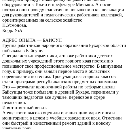
оборудовании в Токио и префектуре Миязаки. А после
поездки они проведут занятия по повышению квалификации
для руководителей и педагогических работников колледжей,
ориентированных на сельское хозяйство.
Н.Усмонова.
Корр. УзА.
АДРЕС ОПЫТА — БАЙСУН
Группа работников народного образования Бухарской области
побывала в Байсуне.
Специалисты-предметники, а также работники детских
дошкольных учреждений этого горного края постоянно
повышают свое профессиональное мастерство. В минувшем
году, к примеру, они заняли первое место в областных
соревнования по тестам. Трое учащихся старших классов
стали призерами республиканских предметных олимпиад.
Это — результат кропотливой работы по реформе школы.
Байсунцы тоже побывали в древней Бухаре, перенимали у
тамошних педагогов все лучшее, передовое в сфере
педагогики.
И вот ответный визит.
А еще гости высоко оценили организацию маркетинга и
мониторинга в целом в учебных заведениях края. Отметили
они быстрый и качественный ремонт зданий к новому
учебному году.