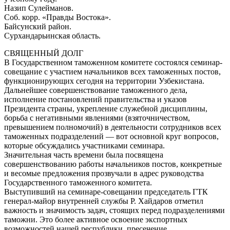
Назип Сулейманов.
Соб. корр. «Правды Востока».
Байсунский район.
Сурхандарьинская область.
СВЯЩЕННЫЙ ДОЛГ
В Государственном таможенном комитете состоялся семинар-
совещание с участием начальников всех таможенных постов,
функционирующих сегодня на территории Узбекистана.
Дальнейшее совершенствование таможенного дела,
исполнение постановлений правительства и указов
Президента страны, укрепление служебной дисциплины,
борьба с негативными явлениями (взяточничеством,
превышением полномочий) в деятельности сотрудников всех
таможенных подразделений — вот основной круг вопросов,
которые обсуждались участниками семинара.
Значительная часть времени была посвящена
совершенствованию работы начальников постов, конкретные
и весомые предложения прозвучали в адрес руководства
Государственного таможенного комитета.
Выступивший на семинаре-совещании председатель ГТК
генерал-майор внутренней службы Р. Хайдаров отметил
важность и значимость задач, стоящих перед подразделениями
таможни. Это более активное освоение экспортных
возможностей нашей республики, пресечение