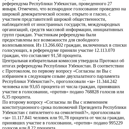
референдума Республики Узбекистан, проведенного 27
января. Отмечено, что всенародное голосование проведено на
широкой демократической основе, открыто и гласно, с
участием представителей широкой общественности,
наблюдателей от иностранных государств, международных
организаций, средств массовой информации, инициативных
групп граждан. Участникам референдума были
предоставлены все возможности для свободного
волеизъявления. Из 13.266.602 граждан, включенных в списки
голосующих, в референдуме приняли участие 12.113.070
граждан, что составляет 91,58 процента.
Центральная избирательная комиссия утвердила Протокол об
итогах референдума Республики Узбекистан. В соответствии
с Протоколом, по первому вопросу «Согласны ли Вы с
избранием в следующем созыве двухпалатного парламента
Республики Узбекистан?», проголосовали «за» 11.344.242
человека или 93,65 процента от числа граждан, принявших
участие в голосовании, «против» подано 768828 голосов или
6,35 процента.
По второму вопросу «Согласны ли Вы с изменением
конституционного срока полномочий Президента Республики
Узбекистан с пятилетнего на семилетний?», проголосовали
«за» 11.117.841 человек или 91,78 процента от числа граждан,
принявших участие в голосовании, «против» подано 995229
голосов или 8,22 процента.