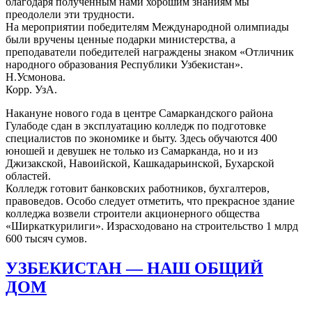
благодаря полученным нами хорошим знаниям мы
преодолели эти трудности.
На мероприятии победителям Международной олимпиады
были вручены ценные подарки министерства, а
преподаватели победителей награждены знаком «Отличник
народного образования Республики Узбекистан».
Н.Усмонова.
Корр. УзА.
Накануне нового года в центре Самаркандского района
Гулабоде сдан в эксплуатацию колледж по подготовке
специалистов по экономике и быту. Здесь обучаются 400
юношей и девушек не только из Самарканда, но и из
Джизакской, Навоийской, Кашкадарьинской, Бухарской
областей.
Колледж готовит банковских работников, бухгалтеров,
правоведов. Особо следует отметить, что прекрасное здание
колледжа возвели строители акционерного общества
«Ширкаткурилиги». Израсходовано на строительство 1 млрд
600 тысяч сумов.
УЗБЕКИСТАН — НАШ ОБЩИЙ
ДОМ