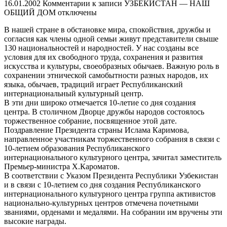
16.01.2002
Комментарии
к записи УЗБЕКИСТАН — НАШ
ОБЩИЙ ДОМ
отключены
В нашей стране в обстановке мира, спокойствия, дружбы и
согласия как члены одной семьи живут представители свыше
130 национальностей и народностей. У нас созданы все
условия для их свободного труда, сохранения и развития
искусства и культуры, своеобразных обычаев. Важную роль в
сохранении этнической самобытности разных народов, их
языка, обычаев, традиций играет Республиканский
интернациональный культурный центр.
В эти дни широко отмечается 10-летие со дня создания
центра. В столичном Дворце дружбы народов состоялось
торжественное собрание, посвященное этой дате.
Поздравление Президента страны Ислама Каримова,
направленное участникам торжественного собрания в связи с
10-летием образования Республиканского
интернационального культурного центра, зачитал заместитель
Премьер-министра Х.Кароматов.
В соответствии с Указом Президента Республики Узбекистан
и в связи с 10-летием со дня создания Республиканского
интернационального культурного центра группа активистов
национально-культурных центров отмечена почетными
званиями, орденами и медалями. На собрании им вручены эти
высокие награды.