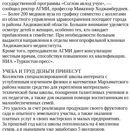
государственной программы «Соглом авлод учун», —
сообщил ректор АГМИ, профессор Мамазоир Ходжамбердиев.
— Более 200 медиков вуза по графику совместно с коллегами
из областного управления здравоохранения посещают города
и районы Андижанской области. Большое внимание уделяется
осмотру детей и женщин, особенно тех, кто ожидает
прибавления в семействе. При необходимости больным
выдаются направления в отделы многопрофильной клиники
Андижанского мединститута.
Кроме того, преподаватели АГМИ дают консультации
местным врачам, способствуя повышению их квалификации.
НИА «Туркистон-пресс».
УЧЕБА И ТРУД ДЕНЬГИ ПРИНЕСУТ
Коллектив специализированной школы-интерната с
углубленным изучением физики и математики Мархаматского
района нашли средство для укрепления материально-
технической базы школы, поощрения талантливых учеников и
их педагогов, а также для оказания помощи воспитанникам из
малообеспеченных семей.
Это удалось за счет реализации продукции своего фруктового
сада и опытного земельного участка, а также оказания
платных услуг в своих мастерских и малых предприятиях.
За прошлый год касса школы пополнилась на 4 миллиона
сумов, а в нынешнем уже заработано 5 миллионов.