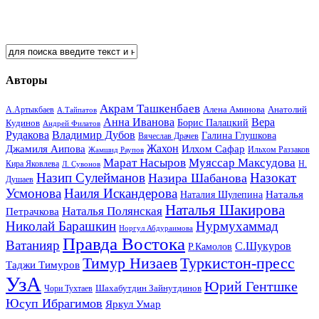
Авторы
Акрам Ташкенбаев
Анатолий
А.Артыкбаев
Алена Аминова
А.Тайпатов
Анна Иванова
Вера
Кудинов
Борис Палацкий
Андрей Филатов
Рудакова
Владимир Дубов
Галина Глушкова
Вячеслав Драчев
Жахон
Джамиля Аипова
Илхом Сафар
Жамшид Раупов
Ильхом Раззаков
Марат Насыров
Муяссар Максудова
Кира Яковлева
Л. Сувонов
Н.
Назип Сулейманов
Назокат
Назира Шабанова
Душаев
Усмонова
Наиля Искандерова
Наталья
Наталия Шулепина
Наталья Шакирова
Наталья Полянская
Петрачкова
Николай Барашкин
Нурмухаммад
Норгул Абдураимова
Правда Востока
Ватанияр
С.Шукуров
Р.Камолов
Тимур Низаев
Туркистон-пресс
Таджи Тимуров
УзА
Юрий Гентшке
Шахабутдин Зайнутдинов
Чори Тухтаев
Юсуп Ибрагимов
Яркул Умар