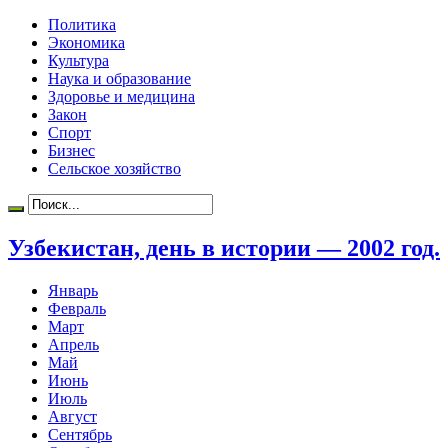
Политика
Экономика
Культура
Наука и образование
Здоровье и медицина
Закон
Спорт
Бизнес
Сельское хозяйство
Узбекистан, день в истории — 2002 год.
Январь
Февраль
Март
Апрель
Май
Июнь
Июль
Август
Сентябрь