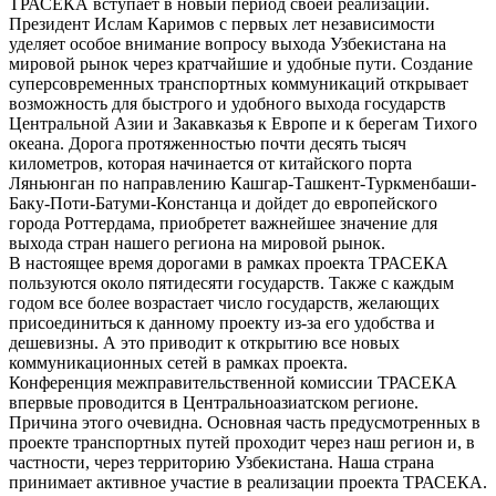
ТРАСЕКА вступает в новый период своей реализации.
Президент Ислам Каримов с первых лет независимости
уделяет особое внимание вопросу выхода Узбекистана на
мировой рынок через кратчайшие и удобные пути. Создание
суперсовременных транспортных коммуникаций открывает
возможность для быстрого и удобного выхода государств
Центральной Азии и Закавказья к Европе и к берегам Тихого
океана. Дорога протяженностью почти десять тысяч
километров, которая начинается от китайского порта
Ляньюнган по направлению Кашгар-Ташкент-Туркменбаши-
Баку-Поти-Батуми-Констанца и дойдет до европейского
города Роттердама, приобретет важнейшее значение для
выхода стран нашего региона на мировой рынок.
В настоящее время дорогами в рамках проекта ТРАСЕКА
пользуются около пятидесяти государств. Также с каждым
годом все более возрастает число государств, желающих
присоединиться к данному проекту из-за его удобства и
дешевизны. А это приводит к открытию все новых
коммуникационных сетей в рамках проекта.
Конференция межправительственной комиссии ТРАСЕКА
впервые проводится в Центральноазиатском регионе.
Причина этого очевидна. Основная часть предусмотренных в
проекте транспортных путей проходит через наш регион и, в
частности, через территорию Узбекистана. Наша страна
принимает активное участие в реализации проекта ТРАСЕКА.