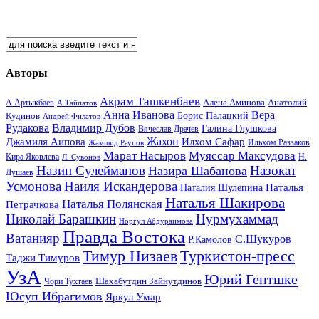
Авторы
Акрам Ташкенбаев
Анатолий
А.Артыкбаев
Алена Аминова
А.Тайпатов
Анна Иванова
Вера
Кудинов
Борис Палацкий
Андрей Филатов
Рудакова
Владимир Дубов
Галина Глушкова
Вячеслав Драчев
Жахон
Джамиля Аипова
Илхом Сафар
Жамшид Раупов
Ильхом Раззаков
Марат Насыров
Муяссар Максудова
Кира Яковлева
Л. Сувонов
Н.
Назип Сулейманов
Назокат
Назира Шабанова
Душаев
Усмонова
Наиля Искандерова
Наталья
Наталия Шулепина
Наталья Шакирова
Наталья Полянская
Петрачкова
Николай Барашкин
Нурмухаммад
Норгул Абдураимова
Правда Востока
Ватанияр
С.Шукуров
Р.Камолов
Тимур Низаев
Туркистон-пресс
Таджи Тимуров
УзА
Юрий Гентшке
Шахабутдин Зайнутдинов
Чори Тухтаев
Юсуп Ибрагимов
Яркул Умар