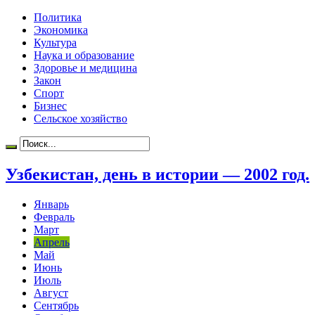
Политика
Экономика
Культура
Наука и образование
Здоровье и медицина
Закон
Спорт
Бизнес
Сельское хозяйство
Узбекистан, день в истории — 2002 год.
Январь
Февраль
Март
Апрель
Май
Июнь
Июль
Август
Сентябрь