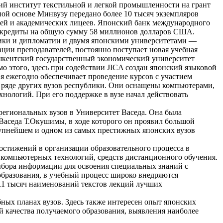
кий институт текстильной и легкой промышленности на грант
ой основе Минвузу передано более 10 тысяч экземпляров
жей и академических лицеев. Японский банк международного
ые кредиты на общую сумму 58 миллионов долларов США.
мики и дипломатии и двумя японскими университетами —
ции преподавателей, постоянно поступает новая учебная
ашкентский государственный экономический университет
 этого, здесь при содействии JICA создан японский языковой
ая ежегодно обеспечивает проведение курсов с участием
 ряде других вузов республики. Они оснащены компьютерами,
ологий. При его поддержке в вузе начал действовать
 региональных вузов в Университет Васеда. Она была
Васеда Т.Окушимы, в ходе которого он проявил большой
крупнейшем и одном из самых престижных японских вузов
остижений в организации образовательного процесса в
 компьютерных технологий, средств дистанционного обучения.
выбора информации для освоения специальных знаний с
образования, в учебный процесс широко внедряются
11 тысяч наименований текстов лекций лучших
ных планах вузов. Здесь также интересен опыт японских
 качества получаемого образования, выявления наиболее