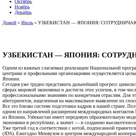
Октябрь
Ноябрь
Декабрь
Домой
»
Июль
»
УЗБЕКИСТАН — ЯПОНИЯ: СОТРУДНИЧА
УЗБЕКИСТАН — ЯПОНИЯ: СОТРУД
Одним из важных слагаемых реализации Национальной програм
центрами и профильными организациями осуществляется целый
Японии.
Сегодня уже трудно представить дальнейший прогресс цивилиз
сферах мировой экономики и достигла этих успехов, в том чис
профессиональными знаниями по конкретным отраслям. Для это
абитуриентов, нацеленная на максимальное выявление их спос
Все это близко системе подготовки кадров в нашей стране. По
одним из направлений расширения международных контактов М
из Японии, Узбекистан имеет передовую образовательную моде
экономики в республике, а значит — и созданию высокотехнол
Уже третий год в соответствии с нотой, подписанной правител
(JDS). Ежегодно Минвузом и центром международной коопераци