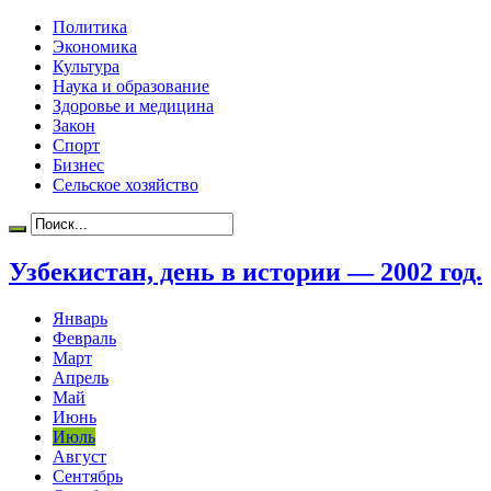
Политика
Экономика
Культура
Наука и образование
Здоровье и медицина
Закон
Спорт
Бизнес
Сельское хозяйство
Узбекистан, день в истории — 2002 год.
Январь
Февраль
Март
Апрель
Май
Июнь
Июль
Август
Сентябрь