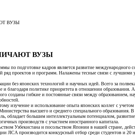
ЮТ ВУЗЫ
НИЧАЮТ ВУЗЫ
мы по подготовке кадров является развитие международного с
 ряд проектов и программ. Налажены тесные связи с лучшими у
ации без японских технологий и научных идей. Всего за полвек
ле и благодаря политике приоритета в отношении образования. 
го созданы гибкие и постоянные связи между образованием, на
обностей.
этому изучение и использование опыта японских коллег с учетом
инистерства высшего и среднего специального образования. В 
ль, обладает большим интеллектуальным потенциалом, развитие
огичных производств с участием иностранного капитала.
ьством Узбекистана и посольством Японии в нашей стране, дейс
и JICA производится конкурсный отбор среди студентов и 20 и