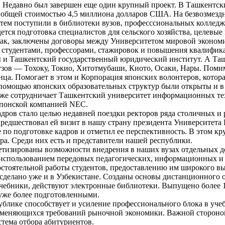
у. Недавно был завершен еще один крупный проект. В Ташкентс
 общей стоимостью 4,5 миллиона долларов США. На безвозмездн
атем поступили в библиотеки вузов, професссиональных коллед
ется подготовка специалистов для сельского хозяйства, целев
 Так, заключены договоры между Университетом мировой эконо
а студентами, профессорами, стажировок и повышения квалифика
ты и Ташкентский государственный юридический институт. А Т
зов — Тохоку, Токио, Хитотмубаши, Киото, Осаки, Нары. Помимо
нца. Помогает в этом и Корпорация японских волонтеров, котор
 помощью японских образовательных структур были открыты и в
же сотрудничает Ташкентский университет информационных техн
японской компанией NEC.
адров стало целью недавней поездки ректоров ряда столичных и
едшествовал ей визит в нашу страну президента Университета 
 по подготовке кадров и отметил ее перспективность. В этом 
ира. Среди них есть и представители нашей республики.
етизированы возможности внедрения в наших вузах отдельных д
 использованием передовых педагогических, информационных и
мостоятельной работы студентов, предоставлению им широкого 
сделано уже и в Узбекистане. Созданы основы дистанционного 
чебники, действуют электронные библиотеки. Выпущено более 
 уже более подготовленными.
лике способствует и усиление профессионального блока в учеб
м меняющихся требований рыночной экономики. Важной стороной
стема отбора абитуриентов.