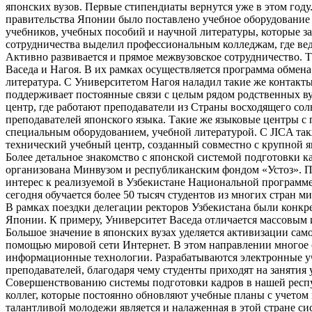
японских вузов. Первые стипендиаты вернутся уже в этом год
правительства Японии было поставлено учебное оборудование
учебников, учебных пособий и научной литературы, которые з
сотрудничества выделил профессиональным колледжам, где вед
Активно развивается и прямое межвузовское сотрудничество.
Васеда и Нагоя. В их рамках осуществляется программа обмен
литература. С Университетом Нагоя наладил такие же контак
поддерживает постоянные связи с целым рядом родственных ву
центр, где работают преподаватели из Страны восходящего сол
преподавателей японского языка. Такие же языковые центры с
специальным оборудованием, учебной литературой. С JICA так
технический учебный центр, созданный совместно с крупной 
Более детальное знакомство с японской системой подготовки к
организована Минвузом и республиканским фондом «Устоз». Пр
интерес к реализуемой в Узбекистане Национальной программе
сегодня обучается более 50 тысяч студентов из многих стран м
В рамках поездки делегации ректоров Узбекистана были конкр
Японии. К примеру, Университет Васеда отличается массовым
Большое значение в японских вузах уделяется активизации са
помощью мировой сети Интернет. В этом направлении многое 
информационные технологии. Разрабатываются электронные у
преподавателей, благодаря чему студенты приходят на занятия
Совершенствованию системы подготовки кадров в нашей респуб
коллег, которые постоянно обновляют учебные планы с учето
талантливой молодежи является и налаженная в этой стране си