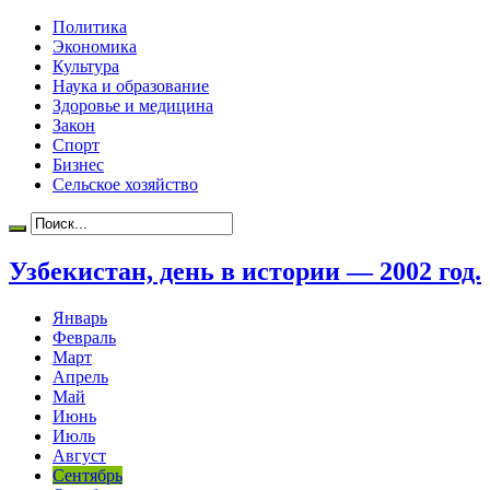
Политика
Экономика
Культура
Наука и образование
Здоровье и медицина
Закон
Спорт
Бизнес
Сельское хозяйство
Узбекистан, день в истории — 2002 год.
Январь
Февраль
Март
Апрель
Май
Июнь
Июль
Август
Сентябрь