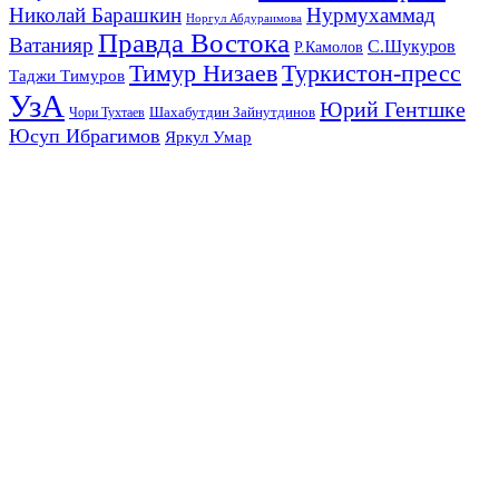
Николай Барашкин
Нурмухаммад
Норгул Абдураимова
Правда Востока
Ватанияр
С.Шукуров
Р.Камолов
Тимур Низаев
Туркистон-пресс
Таджи Тимуров
УзА
Юрий Гентшке
Шахабутдин Зайнутдинов
Чори Тухтаев
Юсуп Ибрагимов
Яркул Умар