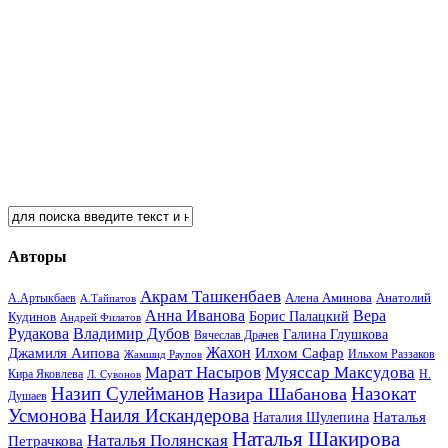
Авторы
Акрам Ташкенбаев
Анатолий
А.Артыкбаев
Алена Аминова
А.Тайпатов
Анна Иванова
Вера
Кудинов
Борис Палацкий
Андрей Филатов
Рудакова
Владимир Дубов
Галина Глушкова
Вячеслав Драчев
Жахон
Джамиля Аипова
Илхом Сафар
Жамшид Раупов
Ильхом Раззаков
Марат Насыров
Муяссар Максудова
Кира Яковлева
Л. Сувонов
Н.
Назип Сулейманов
Назокат
Назира Шабанова
Душаев
Усмонова
Наиля Искандерова
Наталья
Наталия Шулепина
Наталья Шакирова
Наталья Полянская
Петрачкова