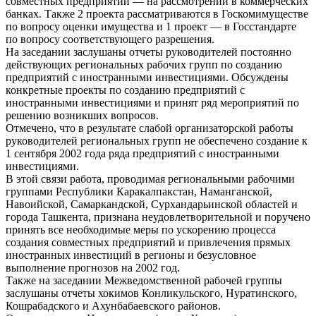
совместных предприятий — на рассмотрении в коммерческих
банках. Также 2 проекта рассматриваются в Госкомимуществе
по вопросу оценки имущества и 1 проект — в Госстандарте
по вопросу соответствующего разрешения.
На заседании заслушаны отчеты руководителей постоянно
действующих региональных рабочих групп по созданию
предприятий с иностранными инвестициями. Обсуждены
конкретные проекты по созданию предприятий с
иностранными инвестициями и принят ряд мероприятий по
решению возникших вопросов.
Отмечено, что в результате слабой организаторской работы
руководителей региональных групп не обеспечено создание к
1 сентября 2002 года ряда предприятий с иностранными
инвестициями.
В этой связи работа, проводимая региональными рабочими
группами Республики Каракалпакстан, Наманганской,
Навоийской, Самаркандской, Сурхандарьинской областей и
города Ташкента, признана неудовлетворительной и поручено
принять все необходимые меры по ускорению процесса
создания совместных предприятий и привлечения прямых
иностранных инвестиций в регионы и безусловное
выполнение прогнозов на 2002 год.
Также на заседании Межведомственной рабочей группы
заслушаны отчеты хокимов Конликульского, Нуратинского,
Кошрабадского и Ахунбабаевского районов.