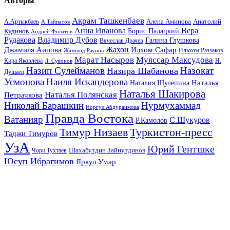
Авторы
Акрам Ташкенбаев
Анатолий
А.Артыкбаев
Алена Аминова
А.Тайпатов
Анна Иванова
Вера
Кудинов
Борис Палацкий
Андрей Филатов
Рудакова
Владимир Дубов
Галина Глушкова
Вячеслав Драчев
Жахон
Джамиля Аипова
Илхом Сафар
Жамшид Раупов
Ильхом Раззаков
Марат Насыров
Муяссар Максудова
Кира Яковлева
Л. Сувонов
Н.
Назип Сулейманов
Назокат
Назира Шабанова
Душаев
Усмонова
Наиля Искандерова
Наталья
Наталия Шулепина
Наталья Шакирова
Наталья Полянская
Петрачкова
Николай Барашкин
Нурмухаммад
Норгул Абдураимова
Правда Востока
Ватанияр
С.Шукуров
Р.Камолов
Тимур Низаев
Туркистон-пресс
Таджи Тимуров
УзА
Юрий Гентшке
Шахабутдин Зайнутдинов
Чори Тухтаев
Юсуп Ибрагимов
Яркул Умар