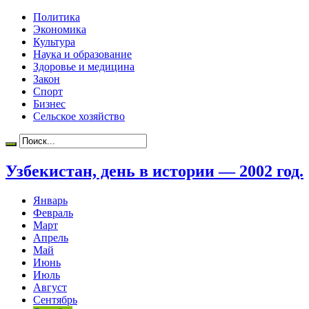
Политика
Экономика
Культура
Наука и образование
Здоровье и медицина
Закон
Спорт
Бизнес
Сельское хозяйство
Узбекистан, день в истории — 2002 год.
Январь
Февраль
Март
Апрель
Май
Июнь
Июль
Август
Сентябрь