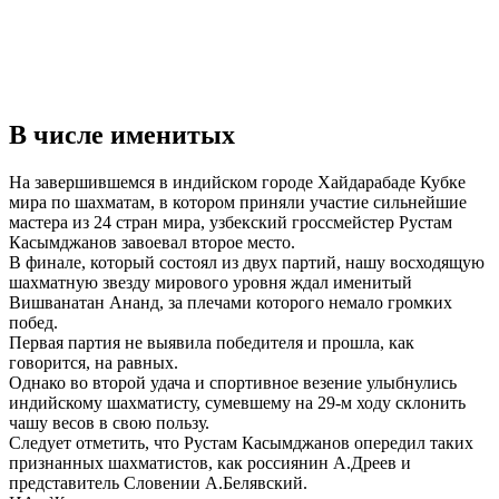
В числе именитых
На завершившемся в индийском городе Хайдарабаде Кубке
мира по шахматам, в котором приняли участие сильнейшие
мастера из 24 стран мира, узбекский гроссмейстер Рустам
Касымджанов завоевал второе место.
В финале, который состоял из двух партий, нашу восходящую
шахматную звезду мирового уровня ждал именитый
Вишванатан Ананд, за плечами которого немало громких
побед.
Первая партия не выявила победителя и прошла, как
говорится, на равных.
Однако во второй удача и спортивное везение улыбнулись
индийскому шахматисту, сумевшему на 29-м ходу склонить
чашу весов в свою пользу.
Cледует отметить, что Рустам Касымджанов опередил таких
признанных шахматистов, как россиянин А.Дреев и
представитель Словении А.Белявский.