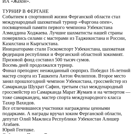
ИА «Жахон».
ТУРНИР В ФЕРГАНЕ
Событием в спортивной жизни Ферганской области стал
международный шахматный турнир «Фаргона опен»,
посвященный памяти первого чемпиона Узбекистана
Азмиддина Ходжаева. Лучшие шахматисты нашей страны
померялись силами с мастерами из Таджикистана и России,
Казахстана и Кыргызстана.
Инициаторами стали Госкомспорт Узбекистана, шахматная
федерация республики и Ферганский областной хокимият.
Призовой фонд составил 500 тысяч сумов.
Восемь дней продолжался турнир.
Финал преподнес неожиданный сюрприз. Победил 16-летний
мастер спорта из Ташкента Антон Филиппов. Второе место
занял прошлогодний чемпион Узбекистана, гроссмейстер из
Самарканда Шухрат Сафин, третьим стал международный
гроссмейстер из Самарканда Марат Жумаев и на четвертом —
тоже самаркандец, мастер спорта международного класса
Тахир Вахидов.
Все отличившиеся участники награждены ценными
подарками. А награды вручал хоким Ферганской области,
депутат Олий Мажлиса Республики Узбекистан Алишер
Атабаев.
Юрий Гентшке.