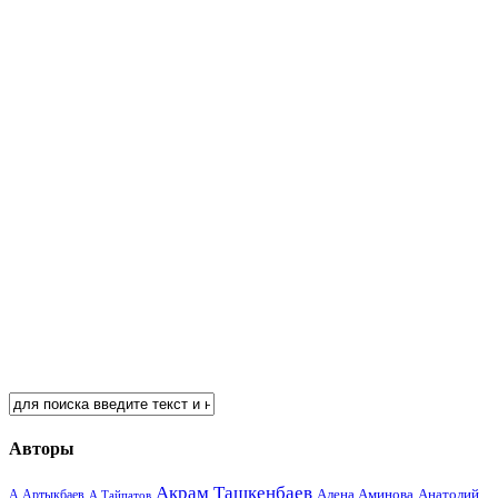
Авторы
Акрам Ташкенбаев
Анатолий
А.Артыкбаев
Алена Аминова
А.Тайпатов