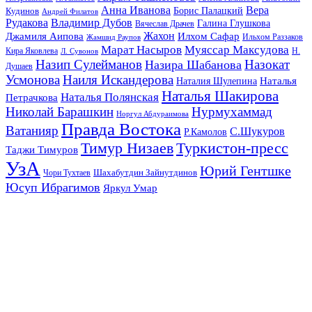
Анна Иванова
Вера
Кудинов
Борис Палацкий
Андрей Филатов
Рудакова
Владимир Дубов
Галина Глушкова
Вячеслав Драчев
Жахон
Джамиля Аипова
Илхом Сафар
Жамшид Раупов
Ильхом Раззаков
Марат Насыров
Муяссар Максудова
Кира Яковлева
Л. Сувонов
Н.
Назип Сулейманов
Назокат
Назира Шабанова
Душаев
Усмонова
Наиля Искандерова
Наталья
Наталия Шулепина
Наталья Шакирова
Наталья Полянская
Петрачкова
Николай Барашкин
Нурмухаммад
Норгул Абдураимова
Правда Востока
Ватанияр
С.Шукуров
Р.Камолов
Тимур Низаев
Туркистон-пресс
Таджи Тимуров
УзА
Юрий Гентшке
Шахабутдин Зайнутдинов
Чори Тухтаев
Юсуп Ибрагимов
Яркул Умар