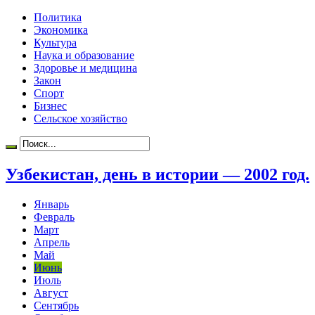
Политика
Экономика
Культура
Наука и образование
Здоровье и медицина
Закон
Спорт
Бизнес
Сельское хозяйство
Узбекистан, день в истории — 2002 год.
Январь
Февраль
Март
Апрель
Май
Июнь
Июль
Август
Сентябрь