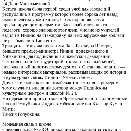
24 Дано Мирахмедовой.
Кстати, школа была первой среди учебных заведений
республики, в программу которой более сорока лет назад
были введены уроки хинди. С тех пор он является
профилирующим предметом. Здесь работают опытные
педагоги, хорошо знающие этот язык, многие из учителей
ездили в Индию на стажировку, да и их зарубежные коллеги
не раз бывали в Ташкенте.
Тридцать лет школа носит имя Лала Бахадура Шастри,
бывшего премьер-министра Индии, приезжавшего в
Узбекистан для подписания Ташкентской декларации.
Сегодня в одной из аудиторий открыт школьный музей,
посвященный политическому деятелю. Среди экспонатов —
немало интересных материалов, рассказывающих об истории
и культурных связях Индии с Узбекистаном.
Дружеские контакты не ослабевают и сегодня. Примером
тому служит нынешний договор между Индийским
культурным центром и школой № 24.
На церемонии присутствовал Чрезвычайный и Полномочный
Посол Республики Индия в Узбекистане г-н Бхаскар Кумар
Митра.
Таисия Голубкина.
Модемная связь в школе
Средняя школа № 28 Элликкалинского района за заслуги в