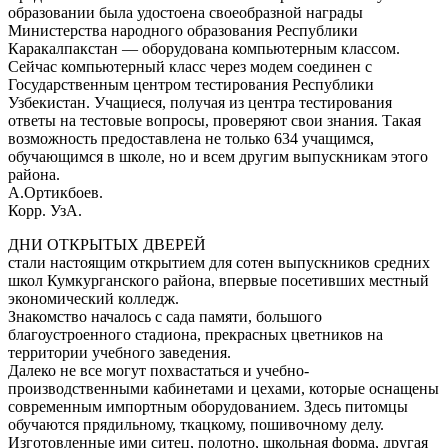
образовании была удостоена своеобразной награды
Министерства народного образования Республики
Каракалпакстан — оборудована компьютерным классом.
Сейчас компьютерный класс через модем соединен с
Государственным центром тестирования Республики
Узбекистан. Учащиеся, получая из центра тестирования
ответы на тестовые вопросы, проверяют свои знания. Такая
возможность предоставлена не только 634 учащимся,
обучающимся в школе, но и всем другим выпускникам этого
района.
А.Ортикбоев.
Корр. УзА.
ДНИ ОТКРЫТЫХ ДВЕРЕЙ
стали настоящим открытием для сотен выпускников средних
школ Кумкурганского района, впервые посетивших местный
экономический колледж.
Знакомство началось с сада памяти, большого
благоустроенного стадиона, прекрасных цветников на
территории учебного заведения.
Далеко не все могут похвастаться и учебно-
производственными кабинетами и цехами, которые оснащены
современным импортным оборудованием. Здесь питомцы
обучаются прядильному, ткацкому, пошивочному делу.
Изготовленные ими ситец, полотно, школьная форма, другая