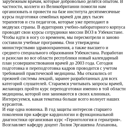
зарубежным врачам, которые добровольно делятся опытом. В
частности, коллеги из Великобритании помогли нам
организовать и провести на базе института десятимесячные
курсы подготовки семейных врачей для двух тысяч
терапевтов и ста педагогов, которые уже преподают в
медвузах страны. В аудиториях учебно-лабораторного корпуса
проводят свои курсы сотрудники миссии ВОЗ в Узбекистане.
Чтобы идти в ногу со временем, мы пересмотрели и заново
составили учебные программы. Они утверждены
министерствами здравоохранения, а также высшего и
среднего специального образования Узбекистана. Разработан
и разослан во все области республики новый календарный
план усовершенствования врачей до 2003 года. Сегодня
подготовка и переподготовка кадров проводится с учетом
требований практической медицины. Мы отказались от
прежней системы лекций, заранее разработанных для всех
категорий слушателей. Стараемся учитывать запросы врачей,
желающих пройти курс переподготовки именно в той области
медицины, которой они занимаются в своих клиниках.
Интересуемся, какая тематика больше всего волнует наших
курсантов.
И еще одна новинка. В год защиты интересов старшего
поколения при кафедре кардиологии и функциональной
диагностики организован курс «Геронтология и гериатрия».
Возглавляет кафедру доцент Лилия Эргашевна Атаханова,