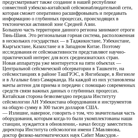
предусматривает также создание в нашей республике
совместной узбекско-китайской сейсмонаблюдательной сети,
которая сможет оперативно расшифровывать и передавать
информацию о глубинных процессах, происходящих в
тектонически активной зоне Средней Азии.
Большую часть территории данного региона занимают отроги
Тянь-Шаня. Это региональная горная система, расположенная
в нескольких государствах — в Таджикистане, Узбекистане,
Кыргызстане, Казахстане и в Западном Китае. Поэтому
исследования ее сейсмоактивности представляют научно-
практический интерес для всех среднеазиатских стран.
Новая аппаратура уже монтируется на пяти объектах —
Центральной сейсмической обсерватории в Ташкенте, на
сейсмостанциях в районе ТашГРЭС, в Янгибазаре, в Янгиюле
и в Агалыке близ Самарканда. На каждой из них установлены
мачты антенн для приема и передачи с помощью современных
средств связи важных данных о глубинных процессах.
Китайская сторона безвозмездно передала Институту
сейсмологии АН Узбекистана оборудования и инструментов
на общую сумму в 300 тысяч долларов США.
— Излишне, наверное, говорить о том, что значительная часть
оборудования, которым когда-то были укомплектованы наши
станции, нуждается в обновлении,- начал беседу заместитель
директора Института сейсмологии имени Г.Мавлянова,
доктор физико-математических наук Сабит Максудов.-