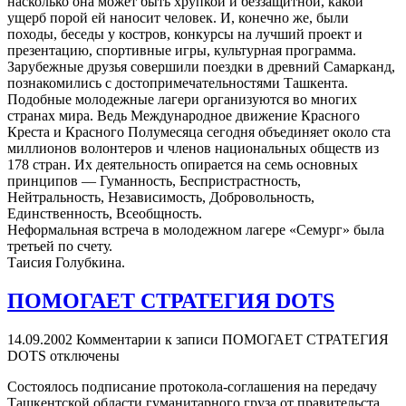
насколько она может быть хрупкой и беззащитной, какой
ущерб порой ей наносит человек. И, конечно же, были
походы, беседы у костров, конкурсы на лучший проект и
презентацию, спортивные игры, культурная программа.
Зарубежные друзья совершили поездки в древний Самарканд,
познакомились с достопримечательностями Ташкента.
Подобные молодежные лагери организуются во многих
странах мира. Ведь Международное движение Красного
Креста и Красного Полумесяца сегодня объединяет около ста
миллионов волонтеров и членов национальных обществ из
178 стран. Их деятельность опирается на семь основных
принципов — Гуманность, Беспристрастность,
Нейтральность, Независимость, Добровольность,
Единственность, Всеобщность.
Неформальная встреча в молодежном лагере «Семург» была
третьей по счету.
Таисия Голубкина.
ПОМОГАЕТ СТРАТЕГИЯ DOTS
14.09.2002
Комментарии
к записи ПОМОГАЕТ СТРАТЕГИЯ
DOTS
отключены
Состоялось подписание протокола-соглашения на передачу
Ташкентской области гуманитарного груза от правительста