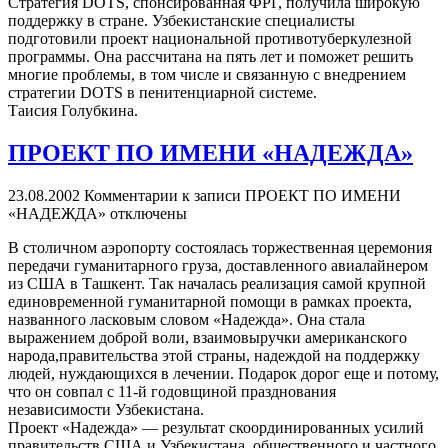
Стратегия DOTS, спонсированная ФРГ, получила широкую
поддержку в стране. Узбекистанские специалисты
подготовили проект национальной противотуберкулезной
программы. Она рассчитана на пять лет и поможет решить
многие проблемы, в том числе и связанную с внедрением
стратегии DOTS в пенитенциарной системе.
Таисия Голубкина.
ПРОЕКТ ПО ИМЕНИ «НАДЕЖДА»
23.08.2002
Комментарии
к записи ПРОЕКТ ПО ИМЕНИ
«НАДЕЖДА»
отключены
В столичном аэропорту состоялась торжественная церемония
передачи гуманитарного груза, доставленного авиалайнером
из США в Ташкент. Так началась реализация самой крупной
единовременной гуманитарной помощи в рамках проекта,
названного ласковым словом «Надежда». Она стала
выражением доброй воли, взаимовыручки американского
народа,правительства этой страны, надеждой на поддержку
людей, нуждающихся в лечении. Подарок дорог еще и потому,
что он совпал с 11-й годовщиной празднования
независимости Узбекистана.
Проект «Надежда» — результат скоординированных усилий
правительств США и Узбекистана, общественного и частного