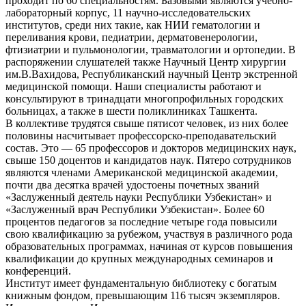
проходит по 60 специальностям. Базовыми являются учебно-
лабораторный корпус, 11 научно-исследовательских
институтов, среди них такие, как НИИ гематологии и
переливания крови, педиатрии, дерматовенерологии,
фтизиатрии и пульмонологии, травматологии и ортопедии. В
распоряжении слушателей также Научный Центр хирургии
им.В.Вахидова, Республиканский научный Центр экстренной
медицинской помощи. Наши специалисты работают и
консультируют в тринадцати многопрофильных городских
больницах, а также в шести поликлиниках Ташкента.
В коллективе трудятся свыше пятисот человек, из них более
половины насчитывает профессорско-преподавательский
состав. Это — 65 профессоров и докторов медицинских наук,
свыше 150 доцентов и кандидатов наук. Пятеро сотрудников
являются членами Американской медицинской академии,
почти два десятка врачей удостоены почетных званий
«Заслуженный деятель науки Республики Узбекистан» и
«Заслуженный врач Республики Узбекистан». Более 60
процентов педагогов за последние четыре года повысили
свою квалификацию за рубежом, участвуя в различного рода
образовательных программах, начиная от курсов повышения
квалификации до крупных международных семинаров и
конференций.
Институт имеет фундаментальную библиотеку с богатым
книжным фондом, превышающим 116 тысяч экземпляров.