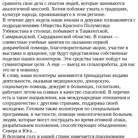
сравнить свои дела с опытом людей, которые занимаются
аналогичной миссией. Хотим поближе узнать о традициях,
культуре народа, проживающего в этом регионе.
В течение двух недель наши юноши и девушки познакомятся с
подразделениями Общества Красного Полумесяца
Узбекистана в столице, побывают в Ташкентской,
Самаркандской, Сырдарьинской областях. В планах —
совместные учебные занятия по оказанию первой
доврачебной помощи, благотворительные акции, участие в
выставке и аукционе, где будут представлены собственные
поделки наших волонтеров. Эти средства также пойдут на
гуманитарные цели. А еще — выезд на сельхозработы, для нас
это не в новинку.
К слову, наши волонтеры занимаются тринадцатью видами
деятельности, оказывая медицинскую, донорскую,
социальную помощь, дежурят в больницах, госпиталях,
работают летом на пляжах в качестве спасателей. В перечне
есть и такие направления, как международные отношения и
сотрудничество с другими странами, поддержка своей
молодежи. Готовим также волонтеров по специальным
программам, в частности, помощи онкологическим больным,
людям, которые могут пострадать во время атомной атаки,
разрабатываем положения, способствующие объединению
Севера и Юга…
В будущем году в нашей стране намечается празднование