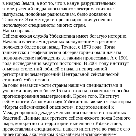
в недрах Земли, а вот то, что в канун разрушительных
землетрясений недра «посылают» электромагнитные
импульсы, подобные радиоволнам, было доказано в
Ташкенте. Эти методики прогнозирования успешно
используют специалисты многих стран.
Наша справка:
Сейсмическая служба Узбекистана имеет богатую историю.
Начало изучения «подземных возмущений» в регионе
положено более века назад. Точнее, с 1873 года. Тогда
ташкентской геофизической обсерваторией были начаты
периодические наблюдения за такими процессами. А с 1901
года исследования ведутся постоянно. В 2001 году институт
отметил столетний юбилей с начала непрерывной
регистрации землетрясений Центральной сейсмической
станцией Узбекистана.
За годы независимости страны нашими специалистами и
учеными получено более 15 патентов на различные способы
прогнозирования землетрясений. Кроме того, Институт
сейсмологии Академии наук Узбекистана является соавтором
«Карты сейсмической опасности», подготовленной к
Международной декаде уменьшения опасности стихийных
бедствий. Данные для третьего сейсмического пояса Земного
шара, конкретно по территории нынешнего Узбекистана,
предоставляли специалисты нашего института во главе с его
директором, академиком Каххарбаем Насырбековичем