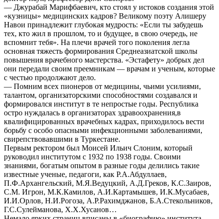
— Джурабай Марифбаевич, кто стоял у истоков создания этой
«кузницы» медицинских кадров? Великому поэту Алишеру
Навои принадлежит глубокая мудрость: «Если ты забудешь
тех, кто жил в прошлом, то и будущее, в свою очередь, не
вспомнит тебя». На плечи врачей того поколения легла
основная тяжесть формирования Среднеазиатской школы
повышения врачебного мастерства. «Эстафету» добрых дел
они передали своим преемникам — врачам и ученым, которые
с честью продолжают дело.
— Помним всех пионеров от медицины, чьими усилиями,
талантом, организаторскими способностями создавался и
формировался институт в те непростые годы. Республика
остро нуждалась в организаторах здравоохранения,в
квалифицированных врачебных кадрах, приходилось вести
борьбу с особо опасными инфекционными заболеваниями,
свирепствовавшими в Туркестане.
Первым ректором был Моисей Ильич Слоним, который
руководил институтом с 1932 по 1938 годы. Своими
знаниями, богатым опытом в разные годы делились такие
известные ученые, педагоги, как Р.А.Абдуллаев,
П.Ф.Архангельский, М.Я.Ведуцкий, А.Д.Греков, К.С.Заиров,
С.М. Игрон, М.К.Камилов, А.И.Картамышев, И.К.Мусабаев,
И.И.Орлов, Н.И.Рогоза, А.Р.Рахимджанов, Б.А.Стекольников,
Г.С.Сулейманова, Х.Х.Хусанов…
Немало ярких страниц вписаны в «биографию» института