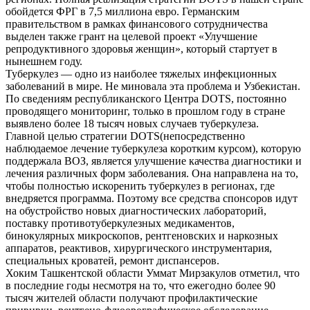
обойдется ФРГ в 7,5 миллиона евро. Германским
правительством в рамках финансового сотрудничества
выделен также грант на целевой проект «Улучшение
репродуктивного здоровья женщин», который стартует в
нынешнем году.
Туберкулез — одно из наиболее тяжелых инфекционных
заболеваний в мире. Не миновала эта проблема и Узбекистан.
По сведениям республиканского Центра DOTS, постоянно
проводящего мониторинг, только в прошлом году в стране
выявлено более 18 тысяч новых случаев туберкулеза.
Главной целью стратегии DOTS(непосредственно
наблюдаемое лечение туберкулеза коротким курсом), которую
поддержала ВОЗ, является улучшение качества диагностики и
лечения различных форм заболевания. Она направлена на то,
чтобы полностью искоренить туберкулез в регионах, где
внедряется программа. Поэтому все средства спонсоров идут
на обустройство новых диагностических лабораторий,
поставку противотуберкулезных медикаментов,
бинокулярных микроскопов, рентгеновских и наркозных
аппаратов, реактивов, хирургического инструментария,
специальных кроватей, ремонт диспансеров.
Хоким Ташкентской области Уммат Мирзакулов отметил, что
в последние годы несмотря на то, что ежегодно более 90
тысяч жителей области получают профилактические