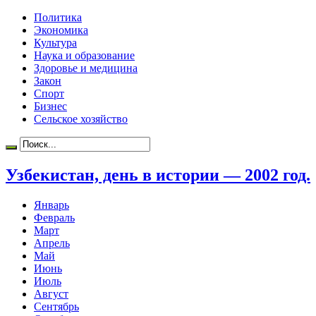
Политика
Экономика
Культура
Наука и образование
Здоровье и медицина
Закон
Спорт
Бизнес
Сельское хозяйство
Узбекистан, день в истории — 2002 год.
Январь
Февраль
Март
Апрель
Май
Июнь
Июль
Август
Сентябрь