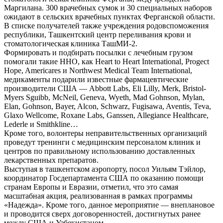
Маргилана. 300 врачебных сумок и 30 специальных наборов
ожидают в сельских врачебных пунктах Ферганской области.
В списке получателей также учреждения родовспоможения
республики, Ташкентский центр переливания крови и
стоматологическая клиника ТашМИ-2.
Формировать и подбирать посылки с лечебным грузом
помогали такие ННО, как Heart to Heart International, Progect
Hope, Americares и Northwest Medical Team International,
медикаменты подарили известные фармацевтические
производители США — Abbott Labs, Eli Lilly, Merk, Bristol-
Myers Sguibb, McNeil, Geneva, Wyeth, Mad Gohnson, Mylan,
Elan, Gohnson, Bayer, Alcon, Schwarz, Fugisawa, Aventis, Teva,
Glaxo Wellcome, Roxane Labs, Ganssen, Allegiance Healthcare,
Lederle и Smithkline…
Кроме того, волонтеры неправительственных организаций
проведут тренинги с медицинским персоналом клиник и
центров по правильному использованию доставленных
лекарственных препаратов.
Выступая в ташкентском аэропорту, посол Уильям Тэйлор,
координатор Госдепартамента США по оказанию помощи
странам Европы и Евразии, отметил, что это самая
масштабная акция, реализованная в рамках программы
«Надежда». Кроме того, данное мероприятие — внеплановое
и проводится сверх договоренностей, достигнутых ранее
между США и Узбекистаном.