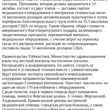
секторов. Программа, которая должна завершиться к 15
октября, состоит из двух этапов — доставки партии
медицинского оборудования и материалов стоимостью около
16 миллионов долларов автомобильным транспортом и путем
переброски благотворительного груза почти на 35,5 миллиона
долларов США по воздуху. Таким образом, общая стоимость
американского благотворительного подарка, включающего
лекарственные препараты, перевязочный материал,
медицинское оборудование, с учетом затрат на перевозку
груза, его распределение, расходов на сопровождающих,
составила свыше 53 миллионов долларов США.
Правительство Узбекистана, Министерство здравоохранения
взяли под жесткий контроль поступление посылок.
Распределять и координировать эту работу, следить за
приемом и установкой техники вместе с узбекистанцами
будут военные эксперты европейского командования,
сотрудники неправительственной некоммерческой
организации Counterpart International. Престоит «расписать» по
адресам около 170 контейнеров с оборудованием.
Среди пунктов, куда в первую очередь будет направлена
помощь, значится Ферганская долина. А точнее, Ферганский,
Андижанский, Наманганский центры экстренной
медицинской помощи, городская детская больница, а также
стоматологическая клиника Ферганы, медучреждения