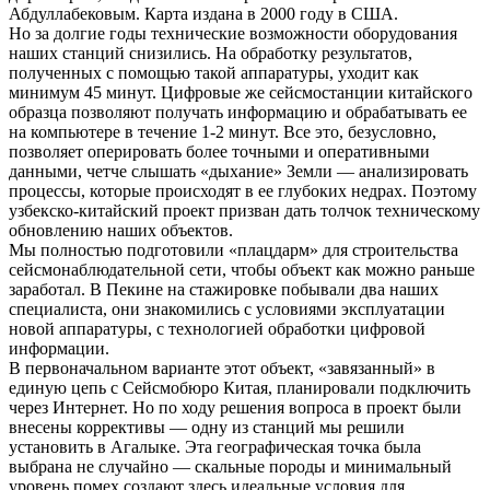
Абдуллабековым. Карта издана в 2000 году в США.
Но за долгие годы технические возможности оборудования
наших станций снизились. На обработку результатов,
полученных с помощью такой аппаратуры, уходит как
минимум 45 минут. Цифровые же сейсмостанции китайского
образца позволяют получать информацию и обрабатывать ее
на компьютере в течение 1-2 минут. Все это, безусловно,
позволяет оперировать более точными и оперативными
данными, четче слышать «дыхание» Земли — анализировать
процессы, которые происходят в ее глубоких недрах. Поэтому
узбекско-китайский проект призван дать толчок техническому
обновлению наших объектов.
Мы полностью подготовили «плацдарм» для строительства
сейсмонаблюдательной сети, чтобы объект как можно раньше
заработал. В Пекине на стажировке побывали два наших
специалиста, они знакомились с условиями эксплуатации
новой аппаратуры, с технологией обработки цифровой
информации.
В первоначальном варианте этот объект, «завязанный» в
единую цепь с Сейсмобюро Китая, планировали подключить
через Интернет. Но по ходу решения вопроса в проект были
внесены коррективы — одну из станций мы решили
установить в Агалыке. Эта географическая точка была
выбрана не случайно — скальные породы и минимальный
уровень помех создают здесь идеальные условия для