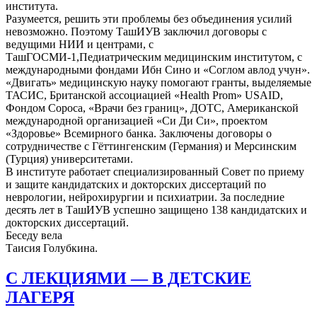
института.
Разумеется, решить эти проблемы без объединения усилий
невозможно. Поэтому ТашИУВ заключил договоры с
ведущими НИИ и центрами, с
ТашГОСМИ-1,Педиатрическим медицинским институтом, с
международными фондами Ибн Сино и «Соглом авлод учун».
«Двигать» медицинскую науку помогают гранты, выделяемые
ТАСИС, Британской ассоциацией «Health Prom» USAID,
Фондом Сороса, «Врачи без границ», ДОТС, Американской
международной организацией «Си Ди Си», проектом
«Здоровье» Всемирного банка. Заключены договоры о
сотрудничестве с Гёттингенским (Германия) и Мерсинским
(Турция) университетами.
В институте работает специализированный Совет по приему
и защите кандидатских и докторских диссертаций по
неврологии, нейрохирургии и психиатрии. За последние
десять лет в ТашИУВ успешно защищено 138 кандидатских и
докторских диссертаций.
Беседу вела
Таисия Голубкина.
С ЛЕКЦИЯМИ — В ДЕТСКИЕ
ЛАГЕРЯ