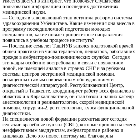
Имеется доступ в Интернет, что позволяет слушателям
пользоваться информацией о последних достижениях
медицинской науки.
— Сегодня в завершающий этап вступила реформа системы
здравоохранения Узбекистана. Какие изменения она внесла в
программу последипломной подготовки молодых
специалистов, какие новые приоритетные направления
появились в учебном процессе института?
— Последние семь лет ТашИУВ занялся подготовкой врачей
общей практики из числа терапевтов, педиатров, работавших
прежде в амбулаторно-поликлинических службах. Сегодня
эти кадры особенно востребованы в связи с появлением
новой, не имеющей аналога в странах СНГ и за рубежом
системы центров экстренной медицинской помощи,
оснащенных самым современным оборудованием и
диагностической аппаратурой. Республиканский Центр,
открытый в Ташкенте, координирует работу всех филиалов в
областях и в Каракалпакстане, он стал базой и наших кафедр
анестезиологии и реаниматологии, скорой медицинской
помощи, хирургии-2, рентгенологии, курса функциональной
диагностики.
На специалистов новой формации рассчитывают сегодня
сельские врачебные пункты (СВП), которые пришли на смену
неэффективным медпунктам, амбулаториям в районах и
кишлаках. Дело это новое, поэтому мы благодарны