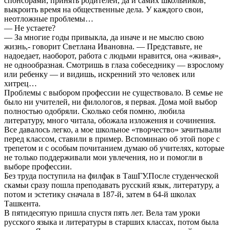
спонсорами, принять родителей, да и самих школьников,
выкроить время на общественные дела. У каждого свои,
неотложные проблемы…
— Не устаете?
— За многие годы привыкла, да иначе и не мыслю свою
жизнь,- говорит Светлана Ивановна. — Представьте, не
надоедает, наоборот, работа с людьми нравится, она «живая»,
не однообразная. Смотришь в глаза собеседнику — взрослому
или ребенку — и видишь, искренний это человек или
хитрец…
Проблемы с выбором профессии не существовало. В семье не
было ни учителей, ни филологов, я первая. Дома мой выбор
полностью одобряли. Сколько себя помню, любила
литературу, много читала, обожала изложения и сочинения.
Все давалось легко, а мое школьное «творчество» зачитывали
перед классом, ставили в пример. Вспоминаю об этой поре с
трепетом и с особым почитанием думаю об учителях, которые
не только поддерживали мои увлечения, но и помогли в
выборе профессии.
Без труда поступила на филфак в ТашГУ.После студенческой
скамьи сразу пошла преподавать русский язык, литературу, а
потом и эстетику сначала в 187-й, затем в 64-й школах
Ташкента.
В пятидесятую пришла спустя пять лет. Вела там уроки
русского языка и литературы в старших классах, потом была