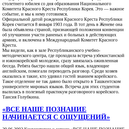
столетнего юбилея со дня образования Национального
Комитета Красного Креста Республики Корея. Это — важное
событие, и мы к нему готовимся.
Официальной датой рождения Красного Креста Республики
Корея считается 8 января 1903 года. В тот день в Женеве она
была объявлена страной, признающей положения конвенции
об улучшении участи раненых и больных в действующих
армиях, и включена в Международный Комитет Красного
Креста.
Мы видели, как в зале Республиканского учебно-
методического центра, где проходила встреча узбекистанской
и южнокорейской молодежи, сразу завязалась оживленная
беседа. Ребята быстро нашли общий язык, владеющие
английским, помогали переводить разговор. Среди хозяев
оказались и такие, кто удивил гостей знанием корейского.
Такое отделение не так давно было открыто в Ташкентском
университете мировых языков. Встреча для этих студентов
вылилась в полезный практикум разговорного корейского.
Таисия Голубкина.
«ВСЕ НАШЕ ПОЗНАНИЕ
НАЧИНАЕТСЯ С ОЩУЩЕНИЙ»