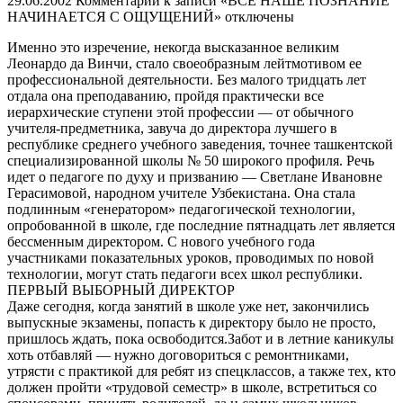
29.06.2002
Комментарии
к записи «ВСЕ НАШЕ ПОЗНАНИЕ
НАЧИНАЕТСЯ С ОЩУЩЕНИЙ»
отключены
Именно это изречение, некогда высказанное великим
Леонардо да Винчи, стало своеобразным лейтмотивом ее
профессиональной деятельности. Без малого тридцать лет
отдала она преподаванию, пройдя практически все
иерархические ступени этой профессии — от обычного
учителя-предметника, завуча до директора лучшего в
республике среднего учебного заведения, точнее ташкентской
специализированной школы № 50 широкого профиля. Речь
идет о педагоге по духу и призванию — Светлане Ивановне
Герасимовой, народном учителе Узбекистана. Она стала
подлинным «генератором» педагогической технологии,
опробованной в школе, где последние пятнадцать лет является
бессменным директором. С нового учебного года
участниками показательных уроков, проводимых по новой
технологии, могут стать педагоги всех школ республики.
ПЕРВЫЙ ВЫБОРНЫЙ ДИРЕКТОР
Даже сегодня, когда занятий в школе уже нет, закончились
выпускные экзамены, попасть к директору было не просто,
пришлось ждать, пока освободится.Забот и в летние каникулы
хоть отбавляй — нужно договориться с ремонтниками,
утрясти с практикой для ребят из спецклассов, а также тех, кто
должен пройти «трудовой семестр» в школе, встретиться со