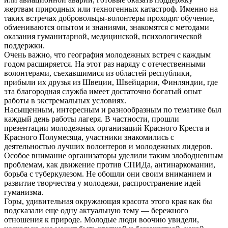
жертвам природных или техногенных катастроф. Именно на
таких встречах добровольцы-волонтеры проходят обучение,
обмениваются опытом и знаниями, знакомятся с методами
оказания гуманитарной, медицинской, психологической
поддержки.
Очень важно, что география молодежных встреч с каждым
годом расширяется. На этот раз наряду с отечественными
волонтерами, съехавшимися из областей республики,
прибыли их друзья из Швеции, Швейцарии, Финляндии, где
эта благородная служба имеет достаточно богатый опыт
работы в экстремальных условиях.
Насыщенным, интересным и разнообразным по тематике был
каждый день работы лагеря. В частности, прошли
презентации молодежных организаций Красного Креста и
Красного Полумесяца, участники знакомились с
деятельностью лучших волонтеров и молодежных лидеров.
Особое внимание организаторы уделили таким злободневным
проблемам, как движение против СПИДа, антинаркомании,
борьба с туберкулезом. Не обошли они своим вниманием и
развитие творчества у молодежи, распространение идей
гуманизма.
Горы, удивительная окружающая красота этого края как бы
подсказали еще одну актуальную тему — бережного
отношения к природе. Молодые люди воочию увидели,