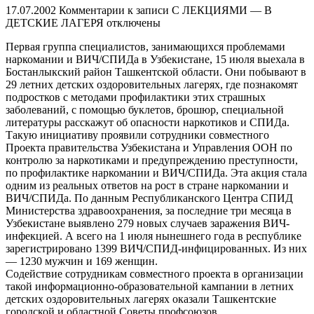
17.07.2002
Комментарии
к записи С ЛЕКЦИЯМИ — В
ДЕТСКИЕ ЛАГЕРЯ
отключены
Первая группа специалистов, занимающихся проблемами
наркомании и ВИЧ/СПИДа в Узбекистане, 15 июля выехала в
Бостанлыкский район Ташкентской области. Они побывают в
29 летних детских оздоровительных лагерях, где познакомят
подростков с методами профилактики этих страшных
заболеваний, с помощью буклетов, брошюр, специальной
литературы расскажут об опасности наркотиков и СПИДа.
Такую инициативу проявили сотрудники совместного
Проекта правительства Узбекистана и Управления ООН по
контролю за наркотиками и предупреждению преступности,
по профилактике наркомании и ВИЧ/СПИДа. Эта акция стала
одним из реальных ответов на рост в стране наркомании и
ВИЧ/СПИДа. По данным Республиканского Центра СПИД
Министерства здравоохранения, за последние три месяца в
Узбекистане выявлено 279 новых случаев заражения ВИЧ-
инфекцией. А всего на 1 июля нынешнего года в республике
зарегистрировано 1399 ВИЧ/СПИД-инфицированных. Из них
— 1230 мужчин и 169 женщин.
Содействие сотрудникам совместного проекта в организации
такой информационно-образовательной кампании в летних
детских оздоровительных лагерях оказали Ташкентские
городской и областной Советы профсоюзов.