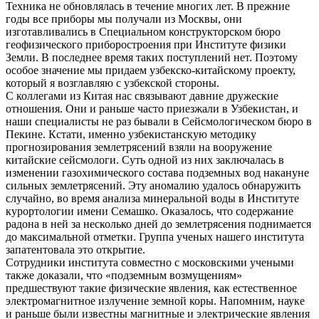
Техника не обновлялась в течение многих лет. В прежние
годы все приборы мы получали из Москвы, они
изготавливались в Специальном конструкторском бюро
геофизического приборостроения при Институте физики
Земли. В последнее время таких поступлений нет. Поэтому
особое значение мы придаем узбекско-китайскому проекту,
который я возглавляю с узбекской стороны.
С коллегами из Китая нас связывают давние дружеские
отношения. Они и раньше часто приезжали в Узбекистан, и
наши специалисты не раз бывали в Сейсмологическом бюро в
Пекине. Кстати, именно узбекистанскую методику
прогнозирования землетрясений взяли на вооружение
китайские сейсмологи. Суть одной из них заключалась в
изменении газохимического состава подземных вод накануне
сильных землетрясений. Эту аномалию удалось обнаружить
случайно, во время анализа минеральной воды в Институте
курортологии имени Семашко. Оказалось, что содержание
радона в ней за несколько дней до землетрясения поднимается
до максимальной отметки. Группа ученых нашего института
запатентовала это открытие.
Сотрудники института совместно с московскими учеными
также доказали, что «подземным возмущениям»
предшествуют такие физические явления, как естественное
электромагнитное излучение земной коры. Напомним, науке
и раньше были известны магнитные и электрические явления