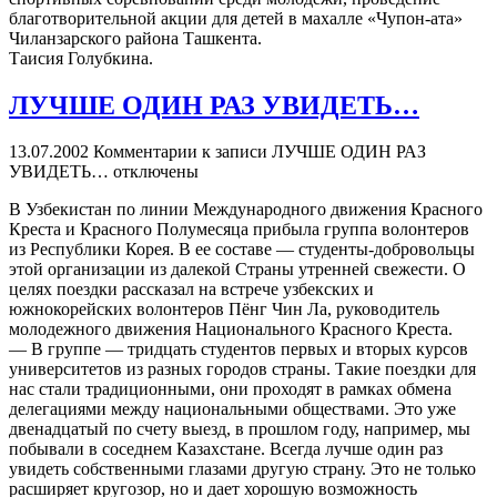
благотворительной акции для детей в махалле «Чупон-ата»
Чиланзарского района Ташкента.
Таисия Голубкина.
ЛУЧШЕ ОДИН РАЗ УВИДЕТЬ…
13.07.2002
Комментарии
к записи ЛУЧШЕ ОДИН РАЗ
УВИДЕТЬ…
отключены
В Узбекистан по линии Международного движения Красного
Креста и Красного Полумесяца прибыла группа волонтеров
из Республики Корея. В ее составе — студенты-добровольцы
этой организации из далекой Страны утренней свежести. О
целях поездки рассказал на встрече узбекских и
южнокорейских волонтеров Пёнг Чин Ла, руководитель
молодежного движения Национального Красного Креста.
— В группе — тридцать студентов первых и вторых курсов
университетов из разных городов страны. Такие поездки для
нас стали традиционными, они проходят в рамках обмена
делегациями между национальными обществами. Это уже
двенадцатый по счету выезд, в прошлом году, например, мы
побывали в соседнем Казахстане. Всегда лучше один раз
увидеть собственными глазами другую страну. Это не только
расширяет кругозор, но и дает хорошую возможность