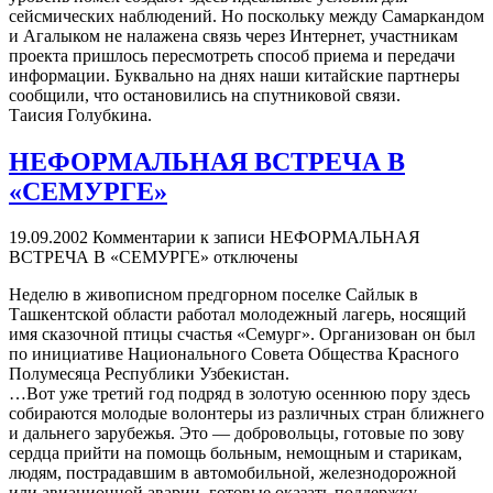
сейсмических наблюдений. Но поскольку между Самаркандом
и Агалыком не налажена связь через Интернет, участникам
проекта пришлось пересмотреть способ приема и передачи
информации. Буквально на днях наши китайские партнеры
сообщили, что остановились на спутниковой связи.
Таисия Голубкина.
НЕФОРМАЛЬНАЯ ВСТРЕЧА В
«СЕМУРГЕ»
19.09.2002
Комментарии
к записи НЕФОРМАЛЬНАЯ
ВСТРЕЧА В «СЕМУРГЕ»
отключены
Неделю в живописном предгорном поселке Сайлык в
Ташкентской области работал молодежный лагерь, носящий
имя сказочной птицы счастья «Семург». Организован он был
по инициативе Национального Совета Общества Красного
Полумесяца Республики Узбекистан.
…Вот уже третий год подряд в золотую осеннюю пору здесь
собираются молодые волонтеры из различных стран ближнего
и дальнего зарубежья. Это — добровольцы, готовые по зову
сердца прийти на помощь больным, немощным и старикам,
людям, пострадавшим в автомобильной, железнодорожной
или авиационной аварии, готовые оказать поддержку