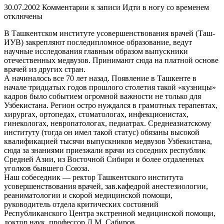
30.07.2002
Комментарии
к записи Идти в ногу со временем
отключены
В Ташкентском институте усовершенствования врачей (Таш-
ИУВ) закрепляют последипломное образование, ведут
научные исследования главным образом выпускники
отечественных медвузов. Принимают сюда на платной основе
врачей из других стран.
А начиналось все 70 лет назад. Появление в Ташкенте в
начале тридцатых годов прошлого столетия такой «кузницы»
кадров было событием огромной важности не только для
Узбекистана. Регион остро нуждался в грамотных терапевтах,
хирургах, ортопедах, стоматологах, инфекционистах,
гинекологах, невропатологах, педиатрах. Среднеазиатскому
институту (тогда он имел такой статус) обязаны высокой
квалификацией тысячи выпускников медвузов Узбекистана,
сюда за знаниями приезжали врачи из соседних республик
Средней Азии, из Восточной Сибири и более отдаленных
уголков бывшего Союза.
Наш собеседник — ректор Ташкентского института
усовершенствования врачей, зав.кафедрой анестезиологии,
реаниматологии и скорой медицинской помощи,
руководитель отдела критических состояний
Республиканского Центра экстренной медицинской помощи,
доктор наук, профессор Д.М. Сабиров.