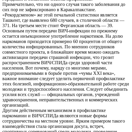
Примечательно, что ни одного случая такого заболевания до
сих пор не зафиксировано в Каракалпакстане.
«Рекордсменом» же этой печальной статистики является
Ташкент, где выявлено 680 случаев, в столичной области —
371. На третьем месте стоит Ферганская область — 39.
Основным путем передачи ВИЧ-инфекции по прежнему
остается инъекционное употребление наркотиков. На долю
наркоманов приходится примерно 60 процентов от общего
количества инфицированных. По мнению сотрудников
совместного проекта, в ближайшее время можно ожидать
активизации передачи страшной инфекции, что грозит
распространением ВИЧ/СПИДа среди здоровой части
населения. Вот почему, наряду со многими мерами,
предпринимаемыми в борьбе против «чумы ХХI века»,
важное внимание следует уделить первичной профилактике
этих болезней, информационно-образовательной работе среди
молодежи и трудоспособного населения. Следует объединить
усилия всех служб — официальных органов, учреждений
здравоохранения, неправительственных и коммерческих
организаций.
Другим действенным механизмом в профилактике
наркомании и ВИЧ/СПИДа являются новые формы
сотрудничества на местном уровне. Ярким примером такого
взаимодействия стала организация досуга, встреч,
спортивных соревнований среди молодежи, проведение