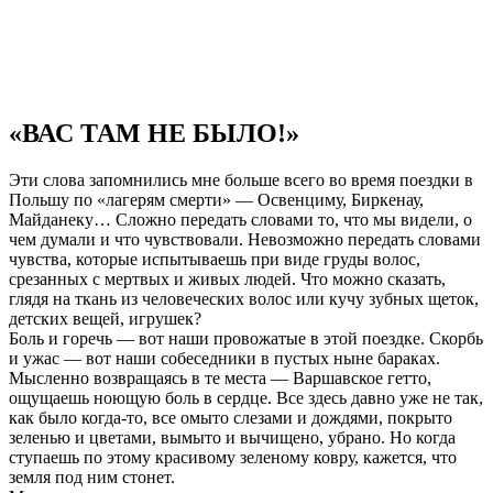
«ВАС ТАМ НЕ БЫЛО!»
Эти слова запомнились мне больше всего во время поездки в
Польшу по «лагерям смерти» — Освенциму, Биркенау,
Майданеку… Сложно передать словами то, что мы видели, о
чем думали и что чувствовали. Невозможно передать словами
чувства, которые испытываешь при виде груды волос,
срезанных с мертвых и живых людей. Что можно сказать,
глядя на ткань из человеческих волос или кучу зубных щеток,
детских вещей, игрушек?
Боль и горечь — вот наши провожатые в этой поездке. Скорбь
и ужас — вот наши собеседники в пустых ныне бараках.
Мысленно возвращаясь в те места — Варшавское гетто,
ощущаешь ноющую боль в сердце. Все здесь давно уже не так,
как было когда-то, все омыто слезами и дождями, покрыто
зеленью и цветами, вымыто и вычищено, убрано. Но когда
ступаешь по этому красивому зеленому ковру, кажется, что
земля под ним стонет.