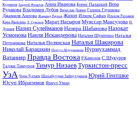
Анна Иванова
Вера
Кудинов
Борис Палацкий
Андрей Филатов
Рудакова
Владимир Дубов
Галина Глушкова
Вячеслав Драчев
Жахон
Джамиля Аипова
Илхом Сафар
Жамшид Раупов
Ильхом Раззаков
Марат Насыров
Муяссар Максудова
Кира Яковлева
Л. Сувонов
Н.
Назип Сулейманов
Назокат
Назира Шабанова
Душаев
Усмонова
Наиля Искандерова
Наталья
Наталия Шулепина
Наталья Шакирова
Наталья Полянская
Петрачкова
Николай Барашкин
Нурмухаммад
Норгул Абдураимова
Правда Востока
Ватанияр
С.Шукуров
Р.Камолов
Тимур Низаев
Туркистон-пресс
Таджи Тимуров
УзА
Юрий Гентшке
Шахабутдин Зайнутдинов
Чори Тухтаев
Юсуп Ибрагимов
Яркул Умар