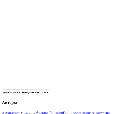
Авторы
Акрам Ташкенбаев
Анатолий
А.Артыкбаев
Алена Аминова
А.Тайпатов