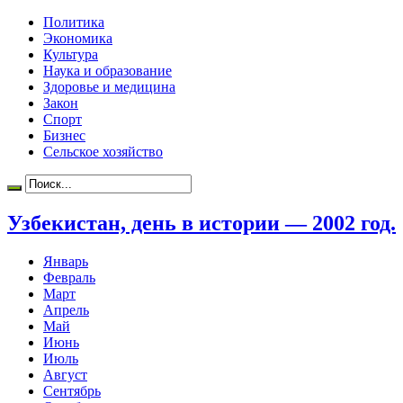
Политика
Экономика
Культура
Наука и образование
Здоровье и медицина
Закон
Спорт
Бизнес
Сельское хозяйство
Узбекистан, день в истории — 2002 год.
Январь
Февраль
Март
Апрель
Май
Июнь
Июль
Август
Сентябрь