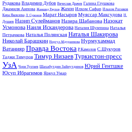
Рудакова
Владимир Дубов
Галина Глушкова
Вячеслав Драчев
Жахон
Джамиля Аипова
Илхом Сафар
Жамшид Раупов
Ильхом Раззаков
Марат Насыров
Муяссар Максудова
Кира Яковлева
Л. Сувонов
Н.
Назип Сулейманов
Назокат
Назира Шабанова
Душаев
Усмонова
Наиля Искандерова
Наталья
Наталия Шулепина
Наталья Шакирова
Наталья Полянская
Петрачкова
Николай Барашкин
Нурмухаммад
Норгул Абдураимова
Правда Востока
Ватанияр
С.Шукуров
Р.Камолов
Тимур Низаев
Туркистон-пресс
Таджи Тимуров
УзА
Юрий Гентшке
Шахабутдин Зайнутдинов
Чори Тухтаев
Юсуп Ибрагимов
Яркул Умар