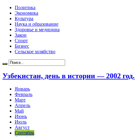
Политика
Экономика
Культура
Наука и образование
Здоровье и медицина
Закон
Спорт
Бизнес
Сельское хозяйство
Узбекистан, день в истории — 2002 год.
Январь
Февраль
Март
Апрель
Май
Июнь
Июль
Август
Сентябрь