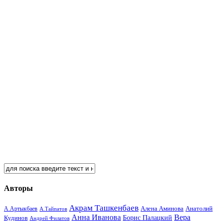
Авторы
Акрам Ташкенбаев
Анатолий
А.Артыкбаев
Алена Аминова
А.Тайпатов
Анна Иванова
Вера
Кудинов
Борис Палацкий
Андрей Филатов