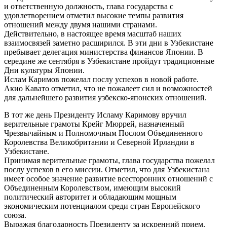
и ответственную должность, глава государства с
удовлетворением отметил высокие темпы развития
отношений между двумя нашими странами.
Действительно, в настоящее время масштаб наших
взаимосвязей заметно расширился. В эти дни в Узбекистане
пребывает делегация министерства финансов Японии. В
середине же сентября в Узбекистане пройдут традиционные
Дни культуры Японии.
Ислам Каримов пожелал послу успехов в новой работе.
Акио Кавато отметил, что не пожалеет сил и возможностей
для дальнейшего развития узбекско-японских отношений.
В тот же день Президенту Исламу Каримову вручил
верительные грамоты Крейг Мюррей, назначенный
Чрезвычайным и Полномочным Послом Объединенного
Королевства Великобритании и Северной Ирландии в
Узбекистане.
Принимая верительные грамоты, глава государства пожелал
послу успехов в его миссии. Отметил, что для Узбекистана
имеет особое значение развитие всесторонних отношений с
Объединенным Королевством, имеющим высокий
политический авторитет и обладающим мощным
экономическим потенциалом среди стран Европейского
союза.
Выражая благодарность Президенту за искренний прием,