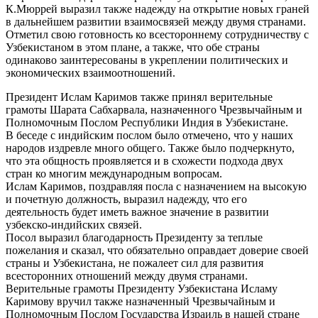
К.Мюррей выразил также надежду на открытие новых граней
в дальнейшем развитии взаимосвязей между двумя странами.
Отметил свою готовность ко всестороннему сотрудничеству с
Узбекистаном в этом плане, а также, что обе страны
одинаково заинтересованы в укреплении политических и
экономических взаимоотношений.
Президент Ислам Каримов также принял верительные
грамоты Шарата Сабхарвала, назначенного Чрезвычайным и
Полномочным Послом Республики Индия в Узбекистане.
В беседе с индийским послом было отмечено, что у наших
народов издревле много общего. Также было подчеркнуто,
что эта общность проявляется и в схожести подхода двух
стран ко многим международным вопросам.
Ислам Каримов, поздравляя посла с назначением на высокую
и почетную должность, выразил надежду, что его
деятельность будет иметь важное значение в развитии
узбекско-индийских связей.
Посол выразил благодарность Президенту за теплые
пожелания и сказал, что обязательно оправдает доверие своей
страны и Узбекистана, не пожалеет сил для развития
всесторонних отношений между двумя странами.
Верительные грамоты Президенту Узбекистана Исламу
Каримову вручил также назначенный Чрезвычайным и
Полномочным Послом Государства Израиль в нашей стране