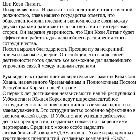
Цви Коэн Литант.
Поздравляя посла Израиля с этой почетной и ответственной
должностью, глава нашего государства отметил, что
общественно-политические и экономические связи между
двумя странами развиваются в соответствии с интересами
сторон. Он выразил уверенность, что Цви Коэн Литант будет
эффективно работать для дальнейшего расширения этого
сотрудничества.
Посол выразил благодарность Президенту за искренний
прием и высокое доверие. Он сообщил, что в ходе своей
деятельности готов сделать все возможное для дальнейшего
упрочения связей между нашими странами.
Руководитель страны принял верительные грамоты Ким Сонг
Хвана, назначенного Чрезвычайным и Полномочным Послом
Республики Корея в нашей стране.
С первых лет достижения независимости нашей республикой
Узбекистан и Южная Корея ведут широкомасштабное
сотрудничество на основе принципов взаимовыгодности и
взаимоуважения. Это сотрудничество особенно эффективно в
экономической сфере. В Узбекистане успешно действуют
десятки предприятий, созданных совместно с корейскими
партнерами. Среди них можно особо выделить
автомобильный завод «УзДЭУавто» в г.Асаке и ряд крупных
текстильных предприятий, созданных компанией «Кабул