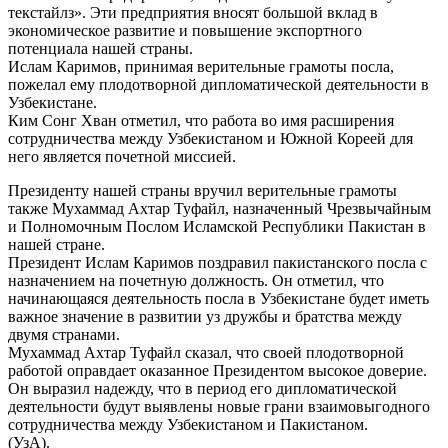
текстайлз». Эти предприятия вносят большой вклад в
экономическое развитие и повышение экспортного
потенциала нашей страны.
Ислам Каримов, принимая верительные грамоты посла,
пожелал ему плодотворной дипломатической деятельности в
Узбекистане.
Ким Сонг Хван отметил, что работа во имя расширения
сотрудничества между Узбекистаном и Южной Кореей для
него является почетной миссией.
Президенту нашей страны вручил верительные грамоты
также Мухаммад Ахтар Туфайл, назначенный Чрезвычайным
и Полномочным Послом Исламской Республики Пакистан в
нашей стране.
Президент Ислам Каримов поздравил пакистанского посла с
назначением на почетную должность. Он отметил, что
начинающаяся деятельность посла в Узбекистане будет иметь
важное значение в развитии уз дружбы и братства между
двумя странами.
Мухаммад Ахтар Туфайл сказал, что своей плодотворной
работой оправдает оказанное Президентом высокое доверие.
Он выразил надежду, что в период его дипломатической
деятельности будут выявлены новые грани взаимовыгодного
сотрудничества между Узбекистаном и Пакистаном.
(УзА).