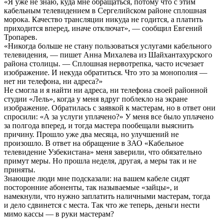
«Я уже не знаю, куда мне обращаться, потому что с этим
кабельным телевидением в Сергелийском районе сплошная
морока. Качество трансляции никуда не годится, а платить
приходится вперед, иначе отключат», — сообщил Евгений
Тропарев.
«Никогда больше не стану пользоваться услугами кабельного
телевидения, — пишет Анна Михалева из Шайхантахурского
района столицы. — Сплошная нервотрепка, часто исчезает
изображение. И некуда обратиться. Что это за монополия —
нет ни телефона, ни адреса?»
Не смогла и я найти ни адреса, ни телефона своей районной
студии «Лель», когда у меня вдруг поблекло на экране
изображение. Обратилась с заявкой к мастерам, но в ответ они
спросили: «А за услуги уплачено?» У меня все было уплачено
за полгода вперед, и тогда мастера пообещали выяснить
причину. Прошло уже два месяца, но улучшений не
произошло. В ответ на обращение в ЗАО «Кабельное
телевидение Узбекистана» меня заверили, что обязательно
примут меры. Но прошла неделя, другая, а меры так и не
приняты.
Знающие люди мне подсказали: на вашем кабеле сидят
посторонние абоненты, так называемые «зайцы», и
намекнули, что нужно заплатить наличными мастерам, тогда
и дело сдвинется с места. Так что же теперь, деньги нести
мимо кассы — в руки мастерам?