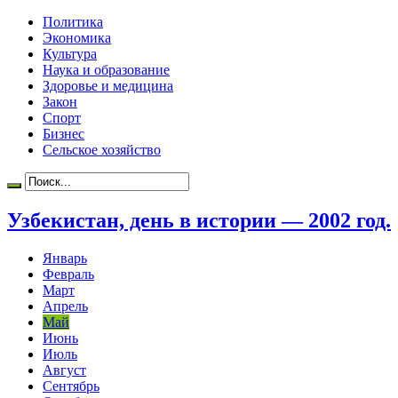
Политика
Экономика
Культура
Наука и образование
Здоровье и медицина
Закон
Спорт
Бизнес
Сельское хозяйство
Узбекистан, день в истории — 2002 год.
Январь
Февраль
Март
Апрель
Май
Июнь
Июль
Август
Сентябрь