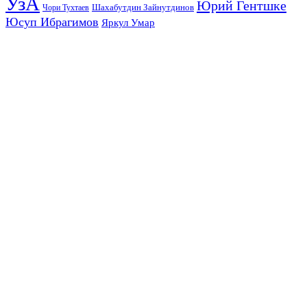
УзА
Юрий Гентшке
Шахабутдин Зайнутдинов
Чори Тухтаев
Юсуп Ибрагимов
Яркул Умар