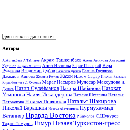
Авторы
Акрам Ташкенбаев
Анатолий
А.Артыкбаев
Алена Аминова
А.Тайпатов
Анна Иванова
Вера
Кудинов
Борис Палацкий
Андрей Филатов
Рудакова
Владимир Дубов
Галина Глушкова
Вячеслав Драчев
Жахон
Джамиля Аипова
Илхом Сафар
Жамшид Раупов
Ильхом Раззаков
Марат Насыров
Муяссар Максудова
Кира Яковлева
Л. Сувонов
Н.
Назип Сулейманов
Назокат
Назира Шабанова
Душаев
Усмонова
Наиля Искандерова
Наталья
Наталия Шулепина
Наталья Шакирова
Наталья Полянская
Петрачкова
Николай Барашкин
Нурмухаммад
Норгул Абдураимова
Правда Востока
Ватанияр
С.Шукуров
Р.Камолов
Тимур Низаев
Туркистон-пресс
Таджи Тимуров