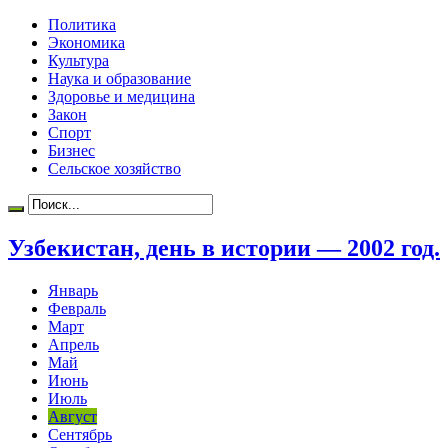
Политика
Экономика
Культура
Наука и образование
Здоровье и медицина
Закон
Спорт
Бизнес
Сельское хозяйство
Узбекистан, день в истории — 2002 год.
Январь
Февраль
Март
Апрель
Май
Июнь
Июль
Август
Сентябрь