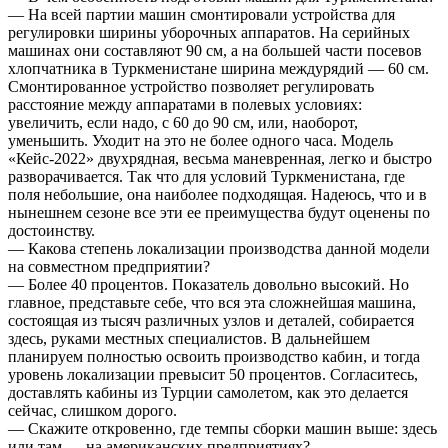
— На всей партии машин смонтировали устройства для
регулировки ширины уборочных аппаратов. На серийных
машинах они составляют 90 см, а на большей части посевов
хлопчатника в Туркменистане ширина междурядий — 60 см.
Смонтированное устройство позволяет регулировать
расстояние между аппаратами в полевых условиях:
увеличить, если надо, с 60 до 90 см, или, наоборот,
уменьшить. Уходит на это не более одного часа. Модель
«Кейс-2022» двухрядная, весьма маневренная, легко и быстро
разворачивается. Так что для условий Туркменистана, где
поля небольшие, она наиболее подходящая. Надеюсь, что и в
нынешнем сезоне все эти ее преимущества будут оценены по
достоинству.
— Какова степень локализации производства данной модели
на совместном предприятии?
— Более 40 процентов. Показатель довольно высокий. Но
главное, представьте себе, что вся эта сложнейшая машина,
состоящая из тысяч различных узлов и деталей, собирается
здесь, руками местных специалистов. В дальнейшем
планируем полностью освоить производство кабин, и тогда
уровень локализации превысит 50 процентов. Согласитесь,
доставлять кабины из Турции самолетом, как это делается
сейчас, слишком дорого.
— Скажите откровенно, где темпы сборки машин выше: здесь
или там — на американских предприятиях?