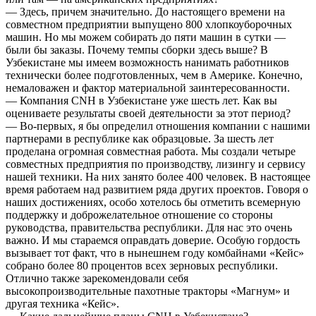
— Здесь, причем значительно. До настоящего времени на
совместном предприятии выпущено 800 хлопкоуборочных
машин. Но мы можем собирать до пяти машин в сутки —
были бы заказы. Почему темпы сборки здесь выше? В
Узбекистане мы имеем возможность нанимать работников
технически более подготовленных, чем в Америке. Конечно,
немаловажен и фактор материальной заинтересованности.
— Компания CNH в Узбекистане уже шесть лет. Как вы
оцениваете результаты своей деятельности за этот период?
— Во-первых, я бы определил отношения компании с нашими
партнерами в республике как образцовые. За шесть лет
проделана огромная совместная работа. Мы создали четыре
совместных предприятия по производству, лизингу и сервису
нашей техники. На них занято более 400 человек. В настоящее
время работаем над развитием ряда других проектов. Говоря о
наших достижениях, особо хотелось бы отметить всемерную
поддержку и доброжелательное отношение со стороны
руководства, правительства республики. Для нас это очень
важно. И мы стараемся оправдать доверие. Особую гордость
вызывает тот факт, что в нынешнем году комбайнами «Кейс»
собрано более 80 процентов всех зерновых республики.
Отлично также зарекомендовали себя
высокопроизводительные пахотные тракторы «Магнум» и
другая техника «Кейс».