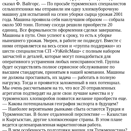
сказал Ф. Вайгорс. — По просьбе туркменских специалистов
сельхозтехники мы отправили им одну хлопкоуборочную
машину для испытаний на сезон уборки сырца урожая 2001
года. Машина проявила себя наилучшим образом — собрала
около 500 тонн. Потому соседи решили приобрести 20
единиц. Все формальности оформления сделки завершены.
Машины в пути. Они успеют к сроку, то есть к уборке
нынешнего урожая. Уверен, в работе не подведут. Вместе с
ними отправляется на весь сезон и «группа поддержки» из
шести специалистов СП «УзКейсМаш» с полным набором
запчастей и деталей, которые могут понадобиться для
оперативного устранения любых неисправностей. Группа
будет осуществлять полное сервисное обслуживание по
высшим стандартам, принятым в нашей компании. Машины
не должны простаивать, их задача — работать в полную
нагрузку. Тогда и проявится заложенный в них потенциал.
Мы очень рассчитываем на то, что все 20 отправленных
агрегатов подтвердят на деле свои лучшие качества и у
туркменских хлопкоробов появится желание приобрести еще.
— Какова потенциальная география экспорта в будущем?
— Наиболее вероятными рынками сбыта остаются Турция и
Туркменистан. В более отдаленной перспективе — Казахстан
и Кыргызстан, другие хлопкосеющие страны. В этом плане
ведется целенаправленная маркетинговая работа.
— В чем особенность подготовки машин для Туркменистана?