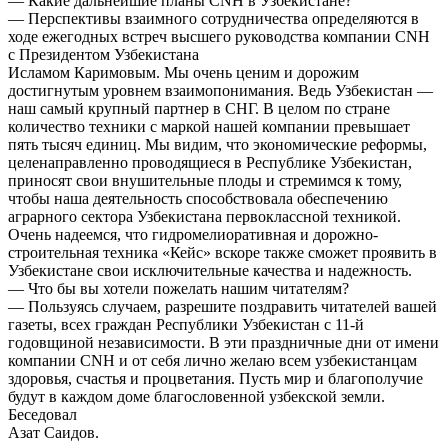
— Какие дальнейшие планы CNH в Узбекистане?
— Перспективы взаимного сотрудничества определяются в
ходе ежегодных встреч высшего руководства компании CNH
с Президентом Узбекистана
Исламом Каримовым. Мы очень ценим и дорожим
достигнутым уровнем взаимопонимания. Ведь Узбекистан —
наш самый крупный партнер в СНГ. В целом по стране
количество техники с маркой нашей компании превышает
пять тысяч единиц. Мы видим, что экономические реформы,
целенаправленно проводящиеся в Республике Узбекистан,
приносят свои внушительные плоды и стремимся к тому,
чтобы наша деятельность способствовала обеспечению
аграрного сектора Узбекистана первоклассной техникой.
Очень надеемся, что гидромелиоративная и дорожно-
строительная техника «Кейс» вскоре также сможет проявить в
Узбекистане свои исключительные качества и надежность.
— Что бы вы хотели пожелать нашим читателям?
— Пользуясь случаем, разрешите поздравить читателей вашей
газеты, всех граждан Республики Узбекистан с 11-й
годовщиной независимости. В эти праздничные дни от имени
компании CNH и от себя лично желаю всем узбекистанцам
здоровья, счастья и процветания. Пусть мир и благополучие
будут в каждом доме благословенной узбекской земли.
Беседовал
Азат Саидов.