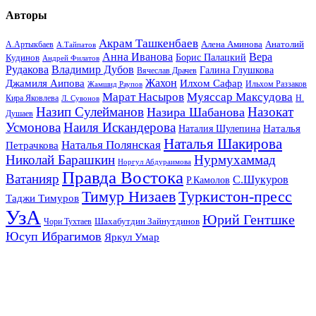
Авторы
Акрам Ташкенбаев
Анатолий
А.Артыкбаев
Алена Аминова
А.Тайпатов
Анна Иванова
Вера
Кудинов
Борис Палацкий
Андрей Филатов
Рудакова
Владимир Дубов
Галина Глушкова
Вячеслав Драчев
Жахон
Джамиля Аипова
Илхом Сафар
Жамшид Раупов
Ильхом Раззаков
Марат Насыров
Муяссар Максудова
Кира Яковлева
Л. Сувонов
Н.
Назип Сулейманов
Назокат
Назира Шабанова
Душаев
Усмонова
Наиля Искандерова
Наталья
Наталия Шулепина
Наталья Шакирова
Наталья Полянская
Петрачкова
Николай Барашкин
Нурмухаммад
Норгул Абдураимова
Правда Востока
Ватанияр
С.Шукуров
Р.Камолов
Тимур Низаев
Туркистон-пресс
Таджи Тимуров
УзА
Юрий Гентшке
Шахабутдин Зайнутдинов
Чори Тухтаев
Юсуп Ибрагимов
Яркул Умар