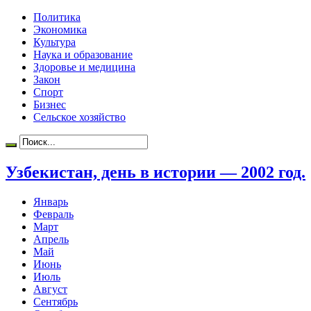
Политика
Экономика
Культура
Наука и образование
Здоровье и медицина
Закон
Спорт
Бизнес
Сельское хозяйство
Узбекистан, день в истории — 2002 год.
Январь
Февраль
Март
Апрель
Май
Июнь
Июль
Август
Сентябрь