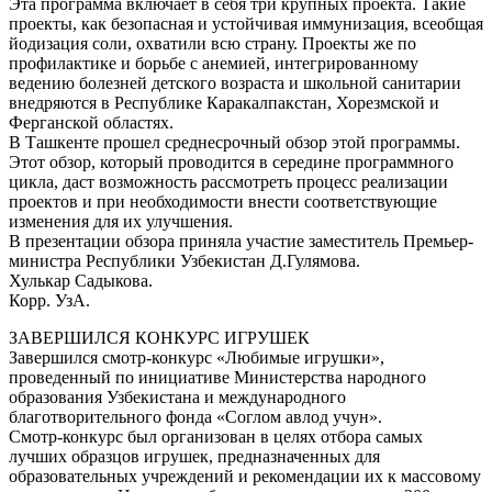
Эта программа включает в себя три крупных проекта. Такие
проекты, как безопасная и устойчивая иммунизация, всеобщая
йодизация соли, охватили всю страну. Проекты же по
профилактике и борьбе с анемией, интегрированному
ведению болезней детского возраста и школьной санитарии
внедряются в Республике Каракалпакстан, Хорезмской и
Ферганской областях.
В Ташкенте прошел среднесрочный обзор этой программы.
Этот обзор, который проводится в середине программного
цикла, даст возможность рассмотреть процесс реализации
проектов и при необходимости внести соответствующие
изменения для их улучшения.
В презентации обзора приняла участие заместитель Премьер-
министра Республики Узбекистан Д.Гулямова.
Хулькар Садыкова.
Корр. УзА.
ЗАВЕРШИЛСЯ КОНКУРС ИГРУШЕК
Завершился смотр-конкурс «Любимые игрушки»,
проведенный по инициативе Министерства народного
образования Узбекистана и международного
благотворительного фонда «Соглом авлод учун».
Смотр-конкурс был организован в целях отбора самых
лучших образцов игрушек, предназначенных для
образовательных учреждений и рекомендации их к массовому