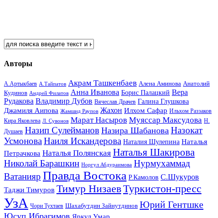
Авторы
Акрам Ташкенбаев
Анатолий
А.Артыкбаев
Алена Аминова
А.Тайпатов
Анна Иванова
Вера
Кудинов
Борис Палацкий
Андрей Филатов
Рудакова
Владимир Дубов
Галина Глушкова
Вячеслав Драчев
Жахон
Джамиля Аипова
Илхом Сафар
Жамшид Раупов
Ильхом Раззаков
Марат Насыров
Муяссар Максудова
Кира Яковлева
Л. Сувонов
Н.
Назип Сулейманов
Назокат
Назира Шабанова
Душаев
Усмонова
Наиля Искандерова
Наталья
Наталия Шулепина
Наталья Шакирова
Наталья Полянская
Петрачкова
Николай Барашкин
Нурмухаммад
Норгул Абдураимова
Правда Востока
Ватанияр
С.Шукуров
Р.Камолов
Тимур Низаев
Туркистон-пресс
Таджи Тимуров
УзА
Юрий Гентшке
Шахабутдин Зайнутдинов
Чори Тухтаев
Юсуп Ибрагимов
Яркул Умар