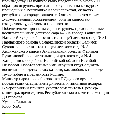
производству. На конкурс было представлено около 200
образцов игрушек, признанных лучшими на конкурсах,
прошедших в Республике Каракалпакстан, областях
республики и городе Ташкенте. Они отличаются своим
художественным оформлением, оригинальностью,
изяществом, удобством и прочностью.
Победителями признаны серии игрушек, представленные
воспитательницей детского сада № 304 города Ташкента
Натальей Букраевой, воспитательницей детского сада № 31
Нарпайского района Самаркандской области Салимой
Сувоновой, воспитательницей детского сада № 8
Андижанского района Андижанской области Фаридой
Бутахоновой, воспитательницей детского сада № 4
Хатырчинского района Навоийской области Насибой
Ниязовой. Изготовленные ими игрушки будут служить
воспитанию в детях таких качеств, как любовь к природе,
трудолюбие и преданность Родине.
Министр народного образования Р.Джураев вручил
победителям специальные дипломы и памятные подарки.
В мероприятии приняла участие заместитель Премьер-
министра, председатель Республиканского комитета женщин
Д.Гуломова.
Хулкар Садыкова.
Корр. УзА.