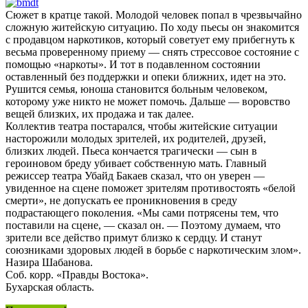
Сюжет в кратце такой. Молодой человек попал в чрезвычайно
сложную житейскую ситуацию. По ходу пьесы он знакомится
с продавцом наркотиков, который советует ему прибегнуть к
весьма проверенному приему — снять стрессовое состояние с
помощью «наркоты». И тот в подавленном состоянии
оставленный без поддержки и опеки ближних, идет на это.
Рушится семья, юноша становится больным человеком,
которому уже никто не может помочь. Дальше — воровство
вещей близких, их продажа и так далее.
Коллектив театра постарался, чтобы житейские ситуации
насторожили молодых зрителей, их родителей, друзей,
близких людей. Пьеса кончается трагически — сын в
героиновом бреду убивает собственную мать. Главный
режиссер театра Убайд Бакаев сказал, что он уверен —
увиденное на сцене поможет зрителям противостоять «белой
смерти», не допускать ее проникновения в среду
подрастающего поколения. «Мы сами потрясены тем, что
поставили на сцене, — сказал он. — Поэтому думаем, что
зрители все действо примут близко к сердцу. И станут
союзниками здоровых людей в борьбе с наркотическим злом».
Назира Шабанова.
Соб. корр. «Правды Востока».
Бухарская область.