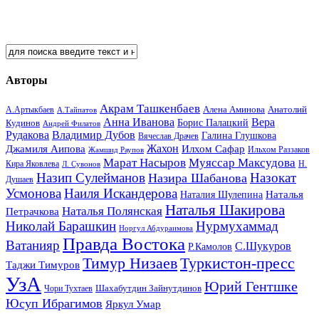
Авторы
Акрам Ташкенбаев
Анатолий
А.Артыкбаев
Алена Аминова
А.Тайпатов
Анна Иванова
Вера
Кудинов
Борис Палацкий
Андрей Филатов
Рудакова
Владимир Дубов
Галина Глушкова
Вячеслав Драчев
Жахон
Джамиля Аипова
Илхом Сафар
Жамшид Раупов
Ильхом Раззаков
Марат Насыров
Муяссар Максудова
Кира Яковлева
Л. Сувонов
Н.
Назип Сулейманов
Назокат
Назира Шабанова
Душаев
Усмонова
Наиля Искандерова
Наталья
Наталия Шулепина
Наталья Шакирова
Наталья Полянская
Петрачкова
Николай Барашкин
Нурмухаммад
Норгул Абдураимова
Правда Востока
Ватанияр
С.Шукуров
Р.Камолов
Тимур Низаев
Туркистон-пресс
Таджи Тимуров
УзА
Юрий Гентшке
Шахабутдин Зайнутдинов
Чори Тухтаев
Юсуп Ибрагимов
Яркул Умар