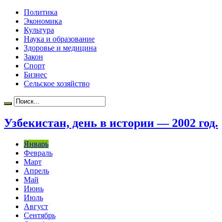
Политика
Экономика
Культура
Наука и образование
Здоровье и медицина
Закон
Спорт
Бизнес
Сельское хозяйство
Узбекистан, день в истории — 2002 год.
Январь
Февраль
Март
Апрель
Май
Июнь
Июль
Август
Сентябрь