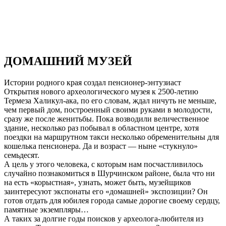
ДОМАШНИЙ МУЗЕЙ
Истории родного края создал пенсионер-энтузиаст
Открытия нового археологического музея к 2500-летию
Термеза Халикул-ака, по его словам, ждал ничуть не меньше,
чем первый дом, построенный своими руками в молодости,
сразу же после женитьбы. Пока возводили величественное
здание, несколько раз побывал в областном центре, хотя
поездки на маршрутном такси несколько обременительны для
кошелька пенсионера. Да и возраст — ныне «стукнуло»
семьдесят.
А цель у этого человека, с которым нам посчастливилось
случайно познакомиться в Шурчинском районе, была что ни
на есть «корыстная», узнать, может быть, музейщиков
заинтересуют экспонаты его «домашней» экспозиции? Он
готов отдать для юбилея города самые дорогие своему сердцу,
памятные экземпляры…
А таких за долгие годы поисков у археолога-любителя из