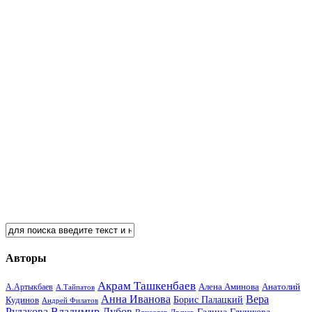
Авторы
Акрам Ташкенбаев
Анатолий
А.Артыкбаев
Алена Аминова
А.Тайпатов
Анна Иванова
Вера
Кудинов
Борис Палацкий
Андрей Филатов
Рудакова
Владимир Дубов