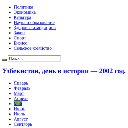
Политика
Экономика
Культура
Наука и образование
Здоровье и медицина
Закон
Спорт
Бизнес
Сельское хозяйство
Узбекистан, день в истории — 2002 год.
Январь
Февраль
Март
Апрель
Май
Июнь
Июль
Август
Сентябрь