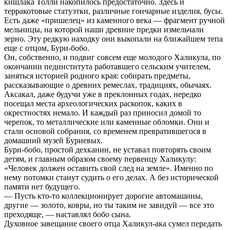
кишлака Толли накопилось предостаточно. Здесь и
терракотовые статуэтки, различные гончарные изделия, бусы.
Есть даже «пришелец» из каменного века — фрагмент ручной
мельницы, на которой наши древние предки измельчали
зерно. Эту редкую находку они выкопали на ближайшем тепа
еще с отцом, Бури-бобо.
Он, собственно, и подвиг совсем еще молодого Халикула, по
окончании пединститута работавшего сельским учителем,
заняться историей родного края: собирать предметы,
рассказывающие о древних ремеслах, традициях, обычаях.
Аксакал, даже будучи уже в преклонных годах, нередко
посещал места археологических раскопок, каких в
окрестностях немало. И каждый раз приносил домой то
черепок, то металлические или каменные обломки. Они и
стали основой собрания, со временем превратившегося в
домашний музей Буриевых.
Бури-бобо, простой дехканин, не уставал повторять своим
детям, и главным образом своему первенцу Халикулу:
«Человек должен оставить свой след на земле». Именно по
нему потомки станут судить о его делах. А без исторической
памяти нет будущего.
— Пусть кто-то коллекционирует дорогие автомашины,
другие — золото, ковры, но ты таким не завидуй — все это
преходяще, — наставлял бобо сына.
Духовное завещание своего отца Халикул-ака сумел передать