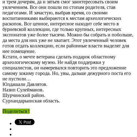
и трем дочерям, да и зятьев смог заинтересовать своим
увлечением. Все они пошли по стопам родителя, став
педагогами. И зачастую, выбрав время, со своими
воспитанниками выбираются к местам археологических
раскопок. Все ценное, интересное находит себе место в
буриевской коллекции, где только крупных, интересных
экспонатов уже более тысячи. Можно бы собрать и побольше,
да места для них уже не хватает. Этот увлеченный человек
готов отдать коллекцию, если районные власти выделят для
нее помещение.
Кстати, о мечте ветерана сделать подарок областному
археологическому музею. Не найдя поддержки у
специалистов, он намеревался повторить это предложение
самому хокиму города. Но, увы, дальше дежурного поста его
не пустили…
Юлдашали Давлятов.
Назип Сулейманов.
Шурчинский район.
Сурхандарьинская область.
Поделиться !