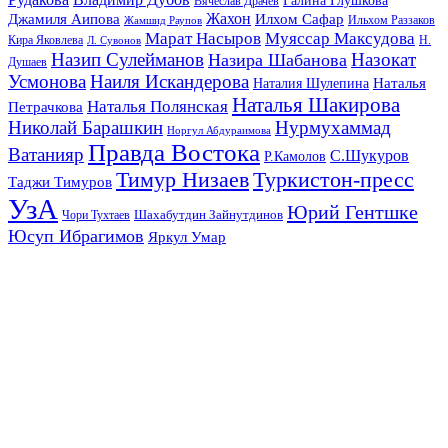
Галина Глушкова
Вячеслав Драчев
Жахон
Джамиля Аипова
Илхом Сафар
Жамшид Раупов
Ильхом Раззаков
Марат Насыров
Муяссар Максудова
Кира Яковлева
Л. Сувонов
Н.
Назип Сулейманов
Назокат
Назира Шабанова
Душаев
Усмонова
Наиля Искандерова
Наталья
Наталия Шулепина
Наталья Шакирова
Наталья Полянская
Петрачкова
Николай Барашкин
Нурмухаммад
Норгул Абдураимова
Правда Востока
Ватанияр
С.Шукуров
Р.Камолов
Тимур Низаев
Туркистон-пресс
Таджи Тимуров
УзА
Юрий Гентшке
Шахабутдин Зайнутдинов
Чори Тухтаев
Юсуп Ибрагимов
Яркул Умар