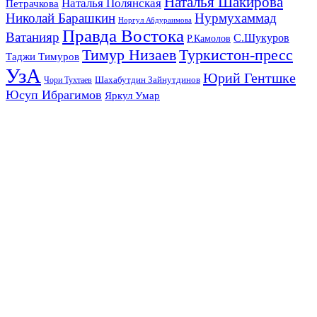
Наталья Шакирова
Наталья Полянская
Петрачкова
Николай Барашкин
Нурмухаммад
Норгул Абдураимова
Правда Востока
Ватанияр
С.Шукуров
Р.Камолов
Тимур Низаев
Туркистон-пресс
Таджи Тимуров
УзА
Юрий Гентшке
Шахабутдин Зайнутдинов
Чори Тухтаев
Юсуп Ибрагимов
Яркул Умар