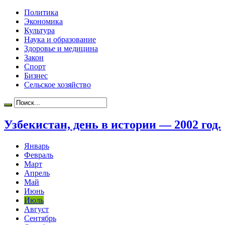
Политика
Экономика
Культура
Наука и образование
Здоровье и медицина
Закон
Спорт
Бизнес
Сельское хозяйство
Узбекистан, день в истории — 2002 год.
Январь
Февраль
Март
Апрель
Май
Июнь
Июль
Август
Сентябрь