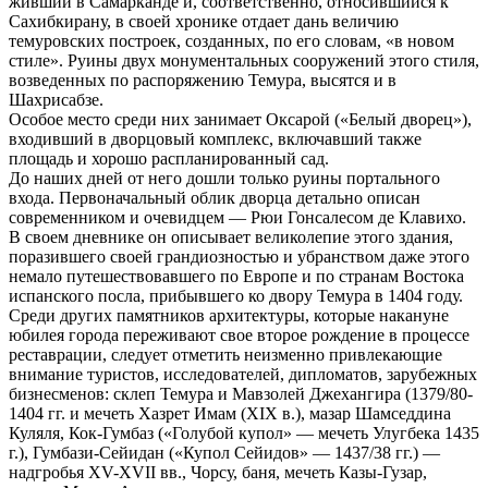
живший в Самарканде и, соответственно, относившийся к
Сахибкирану, в своей хронике отдает дань величию
темуровских построек, созданных, по его словам, «в новом
стиле». Руины двух монументальных сооружений этого стиля,
возведенных по распоряжению Темура, высятся и в
Шахрисабзе.
Особое место среди них занимает Оксарой («Белый дворец»),
входивший в дворцовый комплекс, включавший также
площадь и хорошо распланированный сад.
До наших дней от него дошли только руины портального
входа. Первоначальный облик дворца детально описан
современником и очевидцем — Рюи Гонсалесом де Клавихо.
В своем дневнике он описывает великолепие этого здания,
поразившего своей грандиозностью и убранством даже этого
немало путешествовавшего по Европе и по странам Востока
испанского посла, прибывшего ко двору Темура в 1404 году.
Среди других памятников архитектуры, которые накануне
юбилея города переживают свое второе рождение в процессе
реставрации, следует отметить неизменно привлекающие
внимание туристов, исследователей, дипломатов, зарубежных
бизнесменов: склеп Темура и Мавзолей Джехангира (1379/80-
1404 гг. и мечеть Хазрет Имам (XIX в.), мазар Шамседдина
Куляля, Кок-Гумбаз («Голубой купол» — мечеть Улугбека 1435
г.), Гумбази-Сейидан («Купол Сейидов» — 1437/38 гг.) —
надгробья XV-XVII вв., Чорсу, баня, мечеть Казы-Гузар,