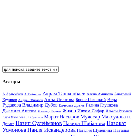
Авторы
Акрам Ташкенбаев
Анатолий
А.Артыкбаев
Алена Аминова
А.Тайпатов
Анна Иванова
Вера
Кудинов
Борис Палацкий
Андрей Филатов
Рудакова
Владимир Дубов
Галина Глушкова
Вячеслав Драчев
Жахон
Джамиля Аипова
Илхом Сафар
Жамшид Раупов
Ильхом Раззаков
Марат Насыров
Муяссар Максудова
Кира Яковлева
Л. Сувонов
Н.
Назип Сулейманов
Назокат
Назира Шабанова
Душаев
Усмонова
Наиля Искандерова
Наталья
Наталия Шулепина