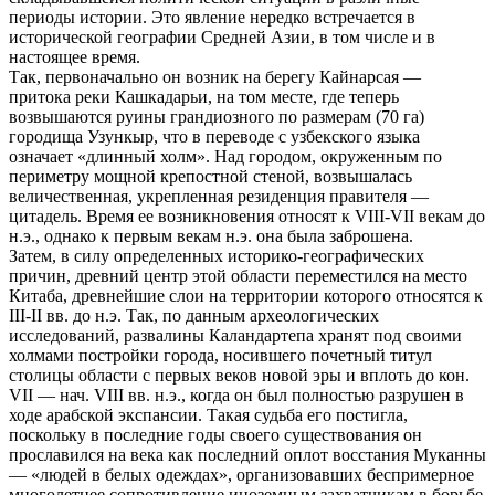
периоды истории. Это явление нередко встречается в
исторической географии Средней Азии, в том числе и в
настоящее время.
Так, первоначально он возник на берегу Кайнарсая —
притока реки Кашкадарьи, на том месте, где теперь
возвышаются руины грандиозного по размерам (70 га)
городища Узункыр, что в переводе с узбекского языка
означает «длинный холм». Над городом, окруженным по
периметру мощной крепостной стеной, возвышалась
величественная, укрепленная резиденция правителя —
цитадель. Время ее возникновения относят к VIII-VII векам до
н.э., однако к первым векам н.э. она была заброшена.
Затем, в силу определенных историко-географических
причин, древний центр этой области переместился на место
Китаба, древнейшие слои на территории которого относятся к
III-II вв. до н.э. Так, по данным археологических
исследований, развалины Каландартепа хранят под своими
холмами постройки города, носившего почетный титул
столицы области с первых веков новой эры и вплоть до кон.
VII — нач. VIII вв. н.э., когда он был полностью разрушен в
ходе арабской экспансии. Такая судьба его постигла,
поскольку в последние годы своего существования он
прославился на века как последний оплот восстания Муканны
— «людей в белых одеждах», организовавших беспримерное
многолетнее сопротивление иноземным захватчикам в борьбе