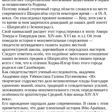
за независимость Родины.
Поэтому новый столичный город области сложился на месте
современного Шахрисабза спустя некоторое время — в IX-X
веках. Он унаследовал прежнее название — Кеш, хотя уже в
то время за ним закрепился дошедший до наших дней эпитет
— Шахрисабз («Зеленоград»).
Свой наивысший расцвет этот город пережил в эпоху Амира
Темура и Темуридов (кон. XIV-нач. XVI вв. н.э.). Об этом
поведали история и монументальные сооружения —
свидетели неувядаемого таланта зодчих местной
архитектурной школы, хорезмийцев и персидских мастеров.
Следует отметить особо, что подобное заботливое отношение
наших великих предков к Шахрисабзу было связано прежде
всего с тем, что в селении Ходжа-Илгар близ этого города
родился сам Сахибкиран.
Как свидетельствует ученый-исследователь, академик
Академии наук Узбекистана Галина Пугаченкова: «Их
творческое содружество дало великолепные плоды благодаря
единению знаний, опыта, традиций и созидательных усилий,
заложивших основы монументального стиля, определившего
особенности архитектуры Средней Азии конца XIV-XV
века».
Его зарождение ощущали даже современники. В связи с этим
примечательно, что даже плененный историк Ибн-Арабшах,