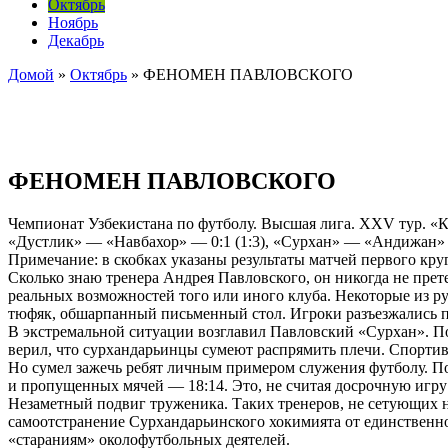
Октябрь
Ноябрь
Декабрь
Домой
»
Октябрь
»
ФЕНОМЕН ПАВЛОВСКОГО
ФЕНОМЕН ПАВЛОВСКОГО
Чемпионат Узбекистана по футболу. Высшая лига. XXV тур. «К
«Дустлик» — «Навбахор» — 0:1 (1:3), «Сурхан» — «Андижан» —
Примечание: в скобках указаны результаты матчей первого кру
Сколько знаю тренера Андрея Павловского, он никогда не прете
реальных возможностей того или иного клуба. Некоторые из ру
тюфяк, обшарпанный письменный стол. Игроки разъезжались по 
В экстремальной ситуации возглавил Павловский «Сурхан». По
верил, что сурхандарьинцы сумеют распрямить плечи. Спортивн
Но сумел зажечь ребят личным примером служения футболу. Пос
и пропущенных мячей — 18:14. Это, не считая досрочную игру
Незаметный подвиг труженика. Таких тренеров, не сетующих на
самоотстранение Сурхандарьинского хокимията от единственног
«стараниям» околофутбольных деятелей.