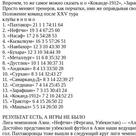
Впрочем, то же самое можно сказать и о «Коканде-1912», «За
Просто меняют тренеров, как перчатки, ими же оправдывая сво
Положение команд после XXV тура
клубы в н п м о
1. «Пахтакор» 21 1 1 74:11 64
2. «Нефтчи» 19 3 4 67:25 60
3. «Насаф» 17 2 6 54:28 53
4. «Кызылкум» 16 3 5 57:26 51
5. «Навбахор» 12 3 10 43:30 39
6. «Бухара» 12 3 10 34:44 39
7. «Металлург» 11 6 8 35:32 39
8. «Дустлик» 10 1 14 30:37 31
9. «Андижан» 8 4 13 33:50 28
10. «Сурхан» 8 3 14 32:43 27
11. «Самарканд-Д» 8 3 14 22:39 27
12. «Согдиана» 7 4 14 25:45 25
13. «Зарафшан» 7 3 15 30:43 24
14. «Коканд-1912» 7 2 16 24:52 23
15. «Трактор» 6 4 15 26:50 22
16. «Машъал» 5 5 14 26:50 20
РЕЗУЛЬТАТ ЕСТЬ, А ИГРЫ НЕ БЫЛО
Лига чемпионов Азии. «Нефтчи» (Фергана, Узбекистан) — «Ахли
Достойно представили узбекский футбол в Азии наши ведущие 
гол. Пахтакоровцы тоже вышли в следующий круг лиги чемпион