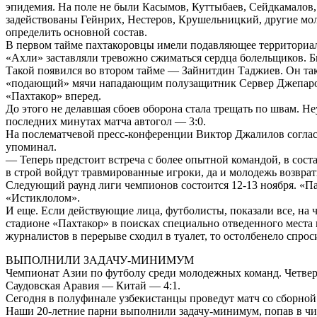
эпидемия. На поле не были Касымов, Куттыбаев, Сейдкамалов,
задействованы Гейнрих, Нестеров, Крушельницкий, другие мол
определить основной состав.
В первом тайме пахтакоровцы имели подавляющее территориальн
«Ахли» заставляли тревожно сжиматься сердца болельщиков. Б
Такой появился во втором тайме — Зайнитдин Таджиев. Он так
«подающий» мячи нападающим полузащитник Сервер Джепаров. 
«Пахтакор» вперед.
До этого не делавшая сбоев оборона стала трещать по швам. 
последних минутах матча автогол — 3:0.
На послематчевой пресс-конференции Виктор Джалилов согласил
упоминал.
— Теперь предстоит встреча с более опытной командой, в сос
в строй войдут травмированные игроки, да и молодежь возврат
Следующий раунд лиги чемпионов состоится 12-13 ноября. «Па
«Истиклолом».
И еще. Если действующие лица, футболисты, показали все, на 
стадионе «Пахтакор» в поисках специально отведенного места 
журналистов в перерыве сходил в туалет, то остолбенело спроси
ВЫПОЛНИЛИ ЗАДАЧУ-МИНИМУМ
Чемпионат Азии по футболу среди молодежных команд. Четве
Саудовская Аравия — Китай — 4:1.
Сегодня в полуфинале узбекистанцы проведут матч со сборно
Наши 20-летние парни выполнили задачу-минимум, попав в чис