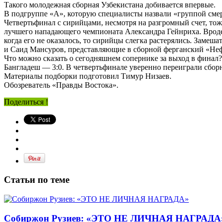
Такого молодежная сборная Узбекистана добивается впервые.
В подгруппе «А», которую специалисты назвали «группой смер
Четвертьфинал с сирийцами, несмотря на разгромный счет, тож
лучшего нападающего чемпионата Александра Гейнриха. Вроде 
когда его не оказалось, то сирийцы слегка растерялись. Заме
и Саид Мансуров, представляющие в сборной ферганский «Неф
Что можно сказать о сегодняшнем сопернике за выход в финал
Бангладеш — 3:0. В четвертьфинале уверенно переиграли сбо
Материалы подборки подготовил Тимур Низаев.
Обозреватель «Правды Востока».
Поделиться !
Статьи по теме
Собиржон Рузиев: «ЭТО НЕ ЛИЧНАЯ НАГРАДА