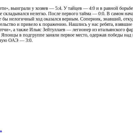
ти», выиграли у хозяев — 5:4. У тайцев — 4:0 и в равной борь
е складывался нелегко. После первого тайма — 0:0. В самом нач
бы нелогичный ход оказался верным. Соперник, знавший, откуда
шательство и привело к поражению. Нашлись у нас ребята, взявш
тчи», а также Ильяс Зейтуллаев — легионер из итальянского ф
? Японцы в подгруппе заняли первое место, одержав победы на
рную ОАЭ — 3:0.
»