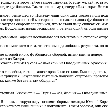
 только во втором тайме вышел Таджиев. К тому же, сейчас за
одые футболисты. Так что главному тренеру «Пахтакора» Викто
ое преимущество. Приведу лишь один факт: хозяева поля подали
ыли гораздо опасней массированного навала наших футболистов,
 затерзал оборону соперников, что те стали чаще ошибаться. Им
Восходящая звезда распасовки, претендующий на роль диспетч
Неутомимый Таджиев воспользовался моментом и в сутолоке отпр
ся с мнением о том, что его команда добилась результата, но н
таве которой много футболистов сборной, именитые легионеры,
ится из Катара.
хтакор» примет у себя «Аль-Ахли» из Объединенных Арабских Э
что способны, то за организаторов было стыдно. Был свидетелем
на трибунах. Безуспешно пытались получить стартовый протокол
л, как же без света там обходятся?
ртьфинал. Узбекистан — Сирия — 4:0, Япония — Объединенные 
й Японии, а вторую пару составят сборные команды Южной Коре
ло четырех сильнейших на континенте. Таким образом, они обе