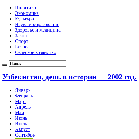
Политика
Экономика
Культура
Наука и образование
Здоровье и медицина
Закон
Спорт
Бизнес
Сельское хозяйство
Узбекистан, день в истории — 2002 год.
Январь
Февраль
Март
Апрель
Май
Июнь
Июль
Август
Сентябрь