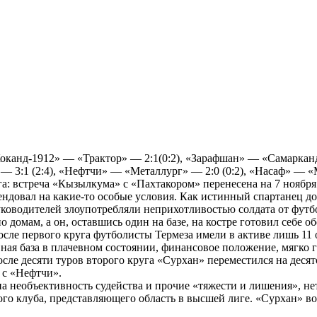
оканд-1912» — «Трактор» — 2:1(0:2), «Зарафшан» — «Самарканд-Д
 3:1 (2:4), «Нефтчи» — «Металлург» — 2:0 (0:2), «Насаф» — «М
га: встреча «Кызылкума» с «Пахтакором» перенесена на 7 ноября
ндовал на какие-то особые условия. Как истинный спартанец дов
ководителей злоупотребляли неприхотливостью солдата от футбол
домам, а он, оставшись один на базе, на костре готовил себе об
сле первого круга футболисты Термеза имели в активе лишь 11 
ая база в плачевном состоянии, финансовое положение, мягко го
ле десяти туров второго круга «Сурхан» переместился на десят
 с «Нефтчи».
 необъективность судейства и прочие «тяжести и лишения», нет
о клуба, представляющего область в высшей лиге. «Сурхан» вот