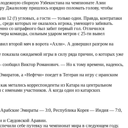
 молодежную сборную Узбекистана на чемпионате Азии
ру Джалилову пришлось изрядно поломать голову, чтобы
 12 (!) угловых, а гости — только один. Правда, контратаки
 среди которых не оказалось игрока, умеющего забивать.
енно со штрафного был забит первый гол. Отличился
ера команды, сильным ударом метров с 25-ти вывел
авил второй мяч в ворота «Ахли». А довершил разгром на
е показала ожидаемой игры в силу ряда причин, о которых уже
 — сообщил Виктор Романович. — Но к тому времени, надеюсь,
миратов, а «Нефтчи» поедет в Тегеран на игру с иранским
, как метались корреспонденты из Катара на центральном
 с именами участников. А когда один из катарских
Арабские Эмираты — 3:0, Республика Корея — Индия — 7:0,
и и Саудовской Аравии.
спечили себе путевку на чемпионат мира в следующем году.