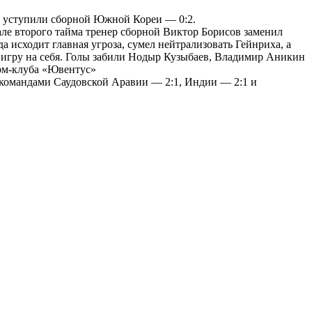
бе уступили сборной Южной Кореи — 0:2.
але второго тайма тренер сборной Виктор Борисов заменил
 исходит главная угроза, сумел нейтрализовать Гейнриха, а
ие игру на себя. Голы забили Нодыр Кузыбаев, Владимир Аникин
арм-клуба «Ювентус»
д командами Саудовской Аравии — 2:1, Индии — 2:1 и