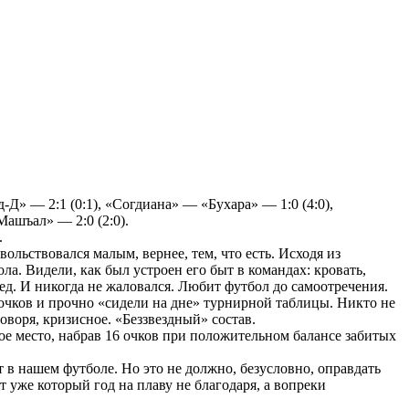
» — 2:1 (0:1), «Согдиана» — «Бухара» — 1:0 (4:0),
ашъал» — 2:0 (2:0).
.
ольствовался малым, вернее, тем, что есть. Исходя из
а. Видели, как был устроен его быт в командах: кровать,
ед. И никогда не жаловался. Любит футбол до самоотречения.
очков и прочно «сидели на дне» турнирной таблицы. Никто не
воря, кризисное. «Беззвездный» состав.
ое место, набрав 16 очков при положительном балансе забитых
 в нашем футболе. Но это не должно, безусловно, оправдать
 уже который год на плаву не благодаря, а вопреки