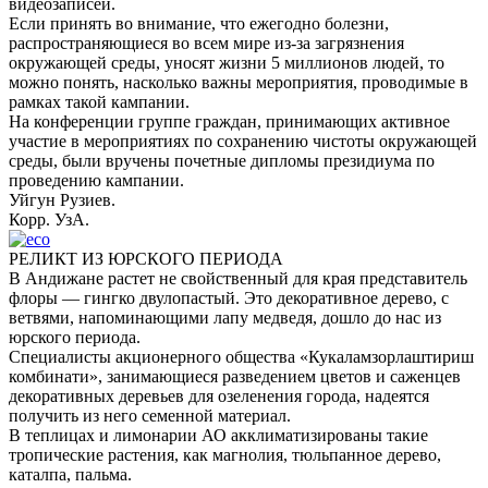
видеозаписей.
Если принять во внимание, что ежегодно болезни,
распространяющиеся во всем мире из-за загрязнения
окружающей среды, уносят жизни 5 миллионов людей, то
можно понять, насколько важны мероприятия, проводимые в
рамках такой кампании.
На конференции группе граждан, принимающих активное
участие в мероприятиях по сохранению чистоты окружающей
среды, были вручены почетные дипломы президиума по
проведению кампании.
Уйгун Рузиев.
Корр. УзА.
РЕЛИКТ ИЗ ЮРСКОГО ПЕРИОДА
В Андижане растет не свойственный для края представитель
флоры — гингко двулопастый. Это декоративное дерево, с
ветвями, напоминающими лапу медведя, дошло до нас из
юрского периода.
Специалисты акционерного общества «Кукаламзорлаштириш
комбинати», занимающиеся разведением цветов и саженцев
декоративных деревьев для озеленения города, надеятся
получить из него семенной материал.
В теплицах и лимонарии АО акклиматизированы такие
тропические растения, как магнолия, тюльпанное дерево,
каталпа, пальма.