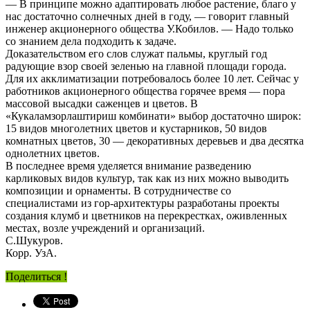
— В принципе можно адаптировать любое растение, благо у
нас достаточно солнечных дней в году, — говорит главный
инженер акционерного общества У.Кобилов. — Надо только
со знанием дела подходить к задаче.
Доказательством его слов служат пальмы, круглый год
радующие взор своей зеленью на главной площади города.
Для их акклиматизации потребовалось более 10 лет. Сейчас у
работников акционерного общества горячее время — пора
массовой высадки саженцев и цветов. В
«Кукаламзорлаштириш комбинати» выбор достаточно широк:
15 видов многолетних цветов и кустарников, 50 видов
комнатных цветов, 30 — декоративных деревьев и два десятка
однолетних цветов.
В последнее время уделяется внимание разведению
карликовых видов культур, так как из них можно выводить
композиции и орнаменты. В сотрудничестве со
специалистами из гор-архитектуры разработаны проекты
создания клумб и цветников на перекрестках, оживленных
местах, возле учреждений и организаций.
С.Шукуров.
Корр. УзА.
Поделиться !