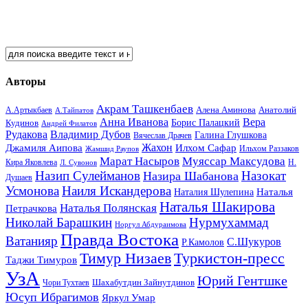
Авторы
Акрам Ташкенбаев
Анатолий
А.Артыкбаев
Алена Аминова
А.Тайпатов
Анна Иванова
Вера
Кудинов
Борис Палацкий
Андрей Филатов
Рудакова
Владимир Дубов
Галина Глушкова
Вячеслав Драчев
Жахон
Джамиля Аипова
Илхом Сафар
Жамшид Раупов
Ильхом Раззаков
Марат Насыров
Муяссар Максудова
Кира Яковлева
Л. Сувонов
Н.
Назип Сулейманов
Назокат
Назира Шабанова
Душаев
Усмонова
Наиля Искандерова
Наталья
Наталия Шулепина
Наталья Шакирова
Наталья Полянская
Петрачкова
Николай Барашкин
Нурмухаммад
Норгул Абдураимова
Правда Востока
Ватанияр
С.Шукуров
Р.Камолов
Тимур Низаев
Туркистон-пресс
Таджи Тимуров
УзА
Юрий Гентшке
Шахабутдин Зайнутдинов
Чори Тухтаев
Юсуп Ибрагимов
Яркул Умар