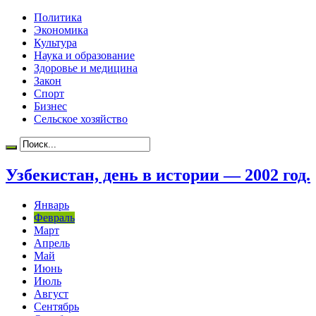
Политика
Экономика
Культура
Наука и образование
Здоровье и медицина
Закон
Спорт
Бизнес
Сельское хозяйство
Узбекистан, день в истории — 2002 год.
Январь
Февраль
Март
Апрель
Май
Июнь
Июль
Август
Сентябрь