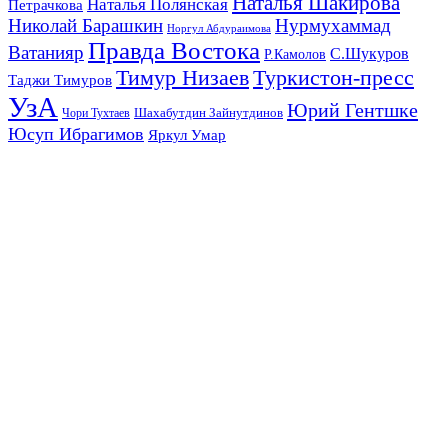
Наталья Шакирова
Наталья Полянская
Петрачкова
Николай Барашкин
Нурмухаммад
Норгул Абдураимова
Правда Востока
Ватанияр
С.Шукуров
Р.Камолов
Тимур Низаев
Туркистон-пресс
Таджи Тимуров
УзА
Юрий Гентшке
Шахабутдин Зайнутдинов
Чори Тухтаев
Юсуп Ибрагимов
Яркул Умар