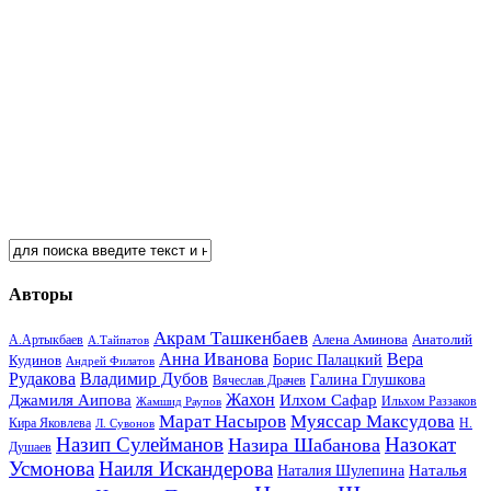
Авторы
Акрам Ташкенбаев
Анатолий
А.Артыкбаев
Алена Аминова
А.Тайпатов
Анна Иванова
Вера
Кудинов
Борис Палацкий
Андрей Филатов
Рудакова
Владимир Дубов
Галина Глушкова
Вячеслав Драчев
Жахон
Джамиля Аипова
Илхом Сафар
Жамшид Раупов
Ильхом Раззаков
Марат Насыров
Муяссар Максудова
Кира Яковлева
Л. Сувонов
Н.
Назип Сулейманов
Назокат
Назира Шабанова
Душаев
Усмонова
Наиля Искандерова
Наталья
Наталия Шулепина