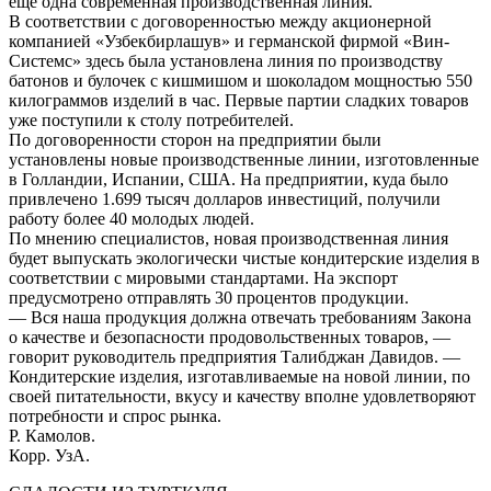
еще одна современная производственная линия.
В соответствии с договоренностью между акционерной
компанией «Узбекбирлашув» и германской фирмой «Вин-
Системс» здесь была установлена линия по производству
батонов и булочек с кишмишом и шоколадом мощностью 550
килограммов изделий в час. Первые партии сладких товаров
уже поступили к столу потребителей.
По договоренности сторон на предприятии были
установлены новые производственные линии, изготовленные
в Голландии, Испании, США. На предприятии, куда было
привлечено 1.699 тысяч долларов инвестиций, получили
работу более 40 молодых людей.
По мнению специалистов, новая производственная линия
будет выпускать экологически чистые кондитерские изделия в
соответствии с мировыми стандартами. На экспорт
предусмотрено отправлять 30 процентов продукции.
— Вся наша продукция должна отвечать требованиям Закона
о качестве и безопасности продовольственных товаров, —
говорит руководитель предприятия Талибджан Давидов. —
Кондитерские изделия, изготавливаемые на новой линии, по
своей питательности, вкусу и качеству вполне удовлетворяют
потребности и спрос рынка.
Р. Камолов.
Корр. УзА.