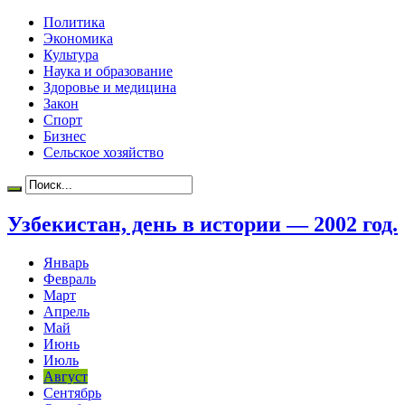
Политика
Экономика
Культура
Наука и образование
Здоровье и медицина
Закон
Спорт
Бизнес
Сельское хозяйство
Узбекистан, день в истории — 2002 год.
Январь
Февраль
Март
Апрель
Май
Июнь
Июль
Август
Сентябрь