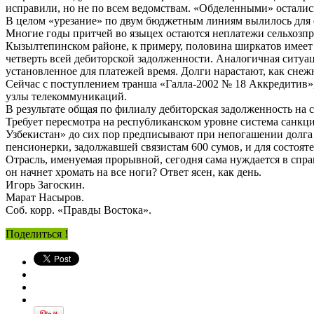
исправили, но не по всем ведомствам. «Обделенными» осталис
В целом «урезание» по двум бюджетным линиям вылилось для 
Многие годы притчей во языцех остаются неплатежи сельхозпр
Кызылтепинском районе, к примеру, половина ширкатов имеет 
четверть всей дебиторской задолженности. Аналогичная ситуа
установленное для платежей время. Долги нарастают, как снежны
Сейчас с поступлением транша «Галла-2002 № 18 Аккредитив», 
узлы телекоммуникаций.
В результате общая по филиалу дебиторская задолженность на 
Требует пересмотра на республиканском уровне система санкц
Узбекистан» до сих пор предписывают при непогашении долга 
пенсионерки, задолжавшей связистам 600 сумов, и для состоят
Отрасль, именуемая прорывной, сегодня сама нуждается в спра
он начнет хромать на все ноги? Ответ ясен, как день.
Игорь Загоскин.
Марат Насыров.
Соб. корр. «Правды Востока».
Поделиться !