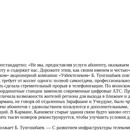
нестандартно: «Не мы, предоставляя услуги абоненту, оказываем 
оту и содержит нас. Дорожите этим, как своим именем и честью»
ком» акционерной компании «Узбектелеком» Б. Тунгишбаев повто
 требует от коллег одного: полной самоотдачи, профессиональног
ь сделала стремительный прорыв в телефонизации. По японскому
оординатные станции заменили современные цифровые АТС. Пра
еличила возможности жителей региона для выхода в ближнее и д
рмана, не говоря об отдаленных Зарафшане и Учкудуке, было чр
чи абонентов с удовольствием пользуются и дополнительными,
ий. В Кармане, Канимехе старые здания связи будто заново от
пять тысяч номеров реконструируется, чтобы улучшить условия д
одолжает Б. Тунгишбаев. — С развитием инфраструктуры телеко