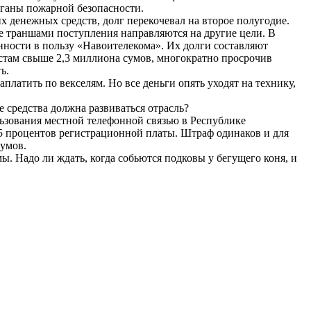
рганы пожарной безопасности.
денежных средств, долг перекочевал на второе полугодие.
е траншами поступления направляются на другие цели. В
нности в пользу «Навоителекома». Их долги составляют
истам свыше 2,3 миллиона сумов, многократно просрочив
ь.
платить по векселям. Но все деньги опять уходят на технику,
 средства должна развиваться отрасль?
льзования местной телефонной связью в Республике
25 процентов регистрационной платы. Штраф одинаков и для
сумов.
. Надо ли ждать, когда собьются подковы у бегущего коня, и