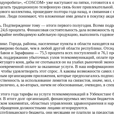
Уздунробита», «COSCOM» уже наступают на пятки, готовится к
 делать традиционную телефонную связь более привлекательной.
вого коллектива, прошедшее полтора года назад, и связанная с 
нии. Люди понимают, что вложенные ими деньги в покупку акций
ь. Подтверждение тому — итоги первого полугодия. Всеми подра
124,6 процента. Финансовая состоятельность дала возможность 
о крайне необходимую кабельную продукцию, выполнить годовое
е. Города, районы, населенные пункты в области находятся на 
змеримо больше, чем в любой другой области республики. Отсю
авои и Зарафшана — 75,5 процента всех поступлений и 76,1 про
, поддержанию убыточных узлов телекоммуникаций, оплате про
 бегущего коня, дабы не спотыкался он на ухабах рыночной экон
 своевременной оплате за оказанные услуги. В наш информацион
 чтобы удовлетворить этот спрос. А каковы возможности самих
ным организациям приложения, которые предполагалось подписа
ственность за использование лимитов на связистов, иначе, мол,
прилично, а, во-вторых, ничем не обоснованные, очевидно, в с
ля этого года тарифы на услуги телекоммуникаций в Узбекистане
т. В итоге долг организаций, финансируемых местным бюджетом
ом хокимиятах, областных управлениях здравоохранения и наро
е обращения должностными лицами игнорируются.
еспубликанского бюджета, они месяцами не платили за предост