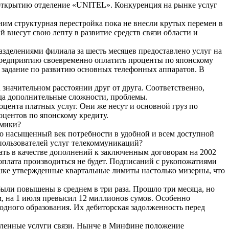
 открытию отделение «UNITEL». Конкуренция на рынке услуг
ним структурная перестройка пока не внесли крутых перемен в
 внесут свою лепту в развитие средств связи области и
зделениями филиала за шесть месяцев предоставлено услуг на
предприятию своевременно оплатить проценты по японскому
 задание по развитию основных телефонных аппаратов. В
значительном расстоянии друг от друга. Соответственно,
да дополнительные сложности, проблемы.
цента платных услуг. Они же несут и основной груз по
центов по японскому кредиту.
омики?
но насыщенный век потребности в удобной и всем доступной
 пользователей услуг телекоммуникаций?
ть в качестве дополнений к заключенным договорам на 2002
 оплата производиться не будет. Подписаний с рукопожатиями
пешке утвержденные квартальные лимиты настолько мизерны, что
 были повышены в среднем в три раза. Прошло три месяца, но
, на 1 июля превысил 12 миллионов сумов. Особенно
дного образования. Их дебиторская задолженность перед
авленные услуги связи. Нынче в Минфине положение