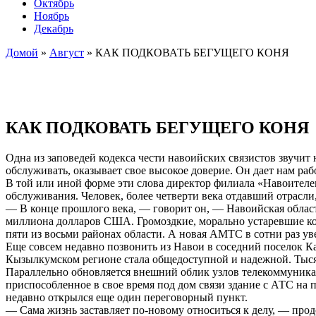
Октябрь
Ноябрь
Декабрь
Домой
»
Август
»
КАК ПОДКОВАТЬ БЕГУЩЕГО КОНЯ
КАК ПОДКОВАТЬ БЕГУЩЕГО КОНЯ
Одна из заповедей кодекса чести навоийских связистов звучит 
обслуживать, оказывает свое высокое доверие. Он дает нам раб
В той или иной форме эти слова директор филиала «Навоителе
обслуживания. Человек, более четверти века отдавший отрасли,
— В конце прошлого века, — говорит он, — Навоийская област
миллиона долларов США. Громоздкие, морально устаревшие к
пяти из восьми районах области. А новая АМТС в сотни раз ув
Еще совсем недавно позвонить из Навои в соседний поселок Ка
Кызылкумском регионе стала общедоступной и надежной. Тыся
Параллельно обновляется внешний облик узлов телекоммуникац
приспособленное в свое время под дом связи здание с АТС на 
недавно открылся еще один переговорный пункт.
— Сама жизнь заставляет по-новому относиться к делу, — пр