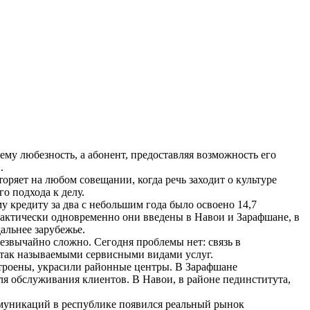
ему любезность, а абонент, предоставляя возможность его
.
ряет на любом совещании, когда речь заходит о культуре
о подхода к делу.
 кредиту за два с небольшим года было освоено 14,7
ктически одновременно они введены в Навои и Зарафшане, в
альнее зарубежье.
езвычайно сложно. Сегодня проблемы нет: связь в
 так называемыми сервисными видами услуг.
строены, украсили районные центры. В Зарафшане
ля обслуживания клиентов. В Навои, в районе пединститута,
ммуникаций в республике появился реальный рынок