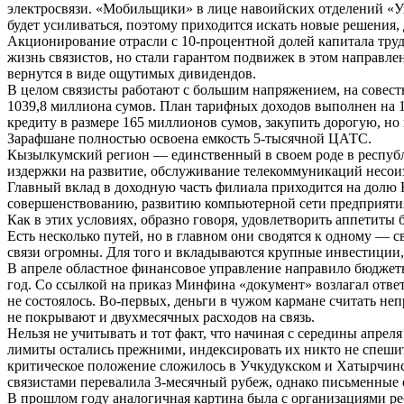
электросвязи. «Мобильщики» в лице навоийских отделений «
будет усиливаться, поэтому приходится искать новые решения,
Акционирование отрасли с 10-процентной долей капитала трудо
жизнь связистов, но стали гарантом подвижек в этом направле
вернутся в виде ощутимых дивидендов.
В целом связисты работают с большим напряжением, на совест
1039,8 миллиона сумов. План тарифных доходов выполнен на 
кредиту в размере 165 миллионов сумов, закупить дорогую, н
Зарафшане полностью освоена емкость 5-тысячной ЦАТС.
Кызылкумский регион — единственный в своем роде в республик
издержки на развитие, обслуживание телекоммуникаций несои
Главный вклад в доходную часть филиала приходится на долю Н
совершенствованию, развитию компьютерной сети предприятия
Как в этих условиях, образно говоря, удовлетворить аппетиты
Есть несколько путей, но в главном они сводятся к одному —
связи огромны. Для того и вкладываются крупные инвестиции,
В апреле областное финансовое управление направило бюджет
год. Со ссылкой на приказ Минфина «документ» возлагал ответ
не состоялось. Во-первых, деньги в чужом кармане считать не
не покрывают и двухмесячных расходов на связь.
Нельзя не учитывать и тот факт, что начиная с середины апре
лимиты остались прежними, индексировать их никто не спеши
критическое положение сложилось в Учкудукском и Хатырчинск
связистами перевалила 3-месячный рубеж, однако письменны
В прошлом году аналогичная картина была с организациями р