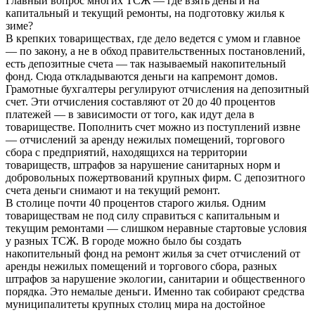
Главный вопрос многих ТСЖ — где взять деньги на
капитальный и текущий ремонты, на подготовку жилья к
зиме?
В крепких товариществах, где дело ведется с умом и главное
— по закону, а не в обход правительственных постановлений,
есть депозитные счета — так называемый накопительный
фонд. Сюда откладываются деньги на капремонт домов.
Грамотные бухгалтеры регулируют отчисления на депозитный
счет. Эти отчисления составляют от 20 до 40 процентов
платежей — в зависимости от того, как идут дела в
товариществе. Пополнить счет можно из поступлений извне
— отчислений за аренду нежилых помещений, торгового
сбора с предприятий, находящихся на территории
товариществ, штрафов за нарушение санитарных норм и
добровольных пожертвований крупных фирм. С депозитного
счета деньги снимают и на текущий ремонт.
В столице почти 40 процентов старого жилья. Одним
товариществам не под силу справиться с капитальным и
текущим ремонтами — слишком неравные стартовые условия
у разных ТСЖ. В городе можно было бы создать
накопительный фонд на ремонт жилья за счет отчислений от
аренды нежилых помещений и торгового сбора, разных
штрафов за нарушение экологии, санитарии и общественного
порядка. Это немалые деньги. Именно так собирают средства
муниципалитеты крупных столиц мира на достойное