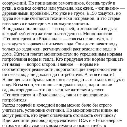
сооружений. По признанию ремонтников, берешь трубу в
руки, а она вся сочится или утыкана, как ежик, «чопиками» —
деревянными пробками. Это уже не труба, а 150 хомутов, но
труба все еще считается технически исправной, и это старье
называется инженерными коммуникациями.
В подвалах полно воды — и горячей, и холодной, а ведь за
каждый кубометр жители платят деньги. Монополистов —
«Теплоэнерго» и «Водоканал» — совсем не волнует, как
расходуется горячая и питьевая вода. Они доставляют воду
только до задвижки, регулирующей распределение воды в
доме. Жители платят монополистам по усредненным нормам
потребления воды и тепла. Кто придумал эти нормы тридцать
лет назад — вопрос второй. Главное — нормы не
соответствуют реальности, дорогостоящие энергоносители и
питьевая вода не доходят до потребителя. А за все плати!
Наши деньги в буквальном смысле уходят… в землю, воздух и
воду. Всем ясно, что полные подвалы воды, пар и полив
садов-огородов — это оплаченные жителями услуги
«Теплоэнерго» и «Водоканала», так и не дошедшие до
потребителя.
Расход горячей и холодной воды можно было бы строго
учитывать, установив счетчики. Но монополисты никак не
могут решить, кто будет оплачивать стоимость счетчиков?
Идет жесткий разговор председателей ТСЖ и «Теплоэнерго»
о том, что обслуживать дома нужно до входа трубы в