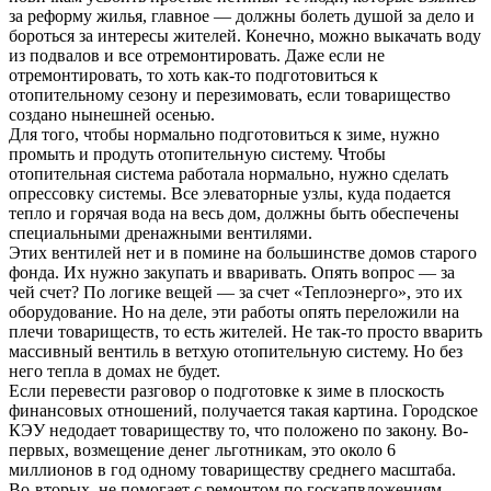
за реформу жилья, главное — должны болеть душой за дело и
бороться за интересы жителей. Конечно, можно выкачать воду
из подвалов и все отремонтировать. Даже если не
отремонтировать, то хоть как-то подготовиться к
отопительному сезону и перезимовать, если товарищество
создано нынешней осенью.
Для того, чтобы нормально подготовиться к зиме, нужно
промыть и продуть отопительную систему. Чтобы
отопительная система работала нормально, нужно сделать
опрессовку системы. Все элеваторные узлы, куда подается
тепло и горячая вода на весь дом, должны быть обеспечены
специальными дренажными вентилями.
Этих вентилей нет и в помине на большинстве домов старого
фонда. Их нужно закупать и вваривать. Опять вопрос — за
чей счет? По логике вещей — за счет «Теплоэнерго», это их
оборудование. Но на деле, эти работы опять переложили на
плечи товариществ, то есть жителей. Не так-то просто вварить
массивный вентиль в ветхую отопительную систему. Но без
него тепла в домах не будет.
Если перевести разговор о подготовке к зиме в плоскость
финансовых отношений, получается такая картина. Городское
КЭУ недодает товариществу то, что положено по закону. Во-
первых, возмещение денег льготникам, это около 6
миллионов в год одному товариществу среднего масштаба.
Во-вторых, не помогает с ремонтом по госкапвложениям —