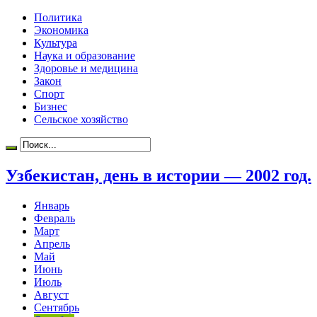
Политика
Экономика
Культура
Наука и образование
Здоровье и медицина
Закон
Спорт
Бизнес
Сельское хозяйство
Узбекистан, день в истории — 2002 год.
Январь
Февраль
Март
Апрель
Май
Июнь
Июль
Август
Сентябрь