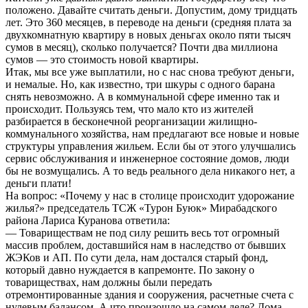
положено. Давайте считать деньги. Допустим, дому тридцать
лет. Это 360 месяцев, в переводе на деньги (средняя плата за
двухкомнатную квартиру в новых деньгах около пяти тысяч
сумов в месяц), сколько получается? Почти два миллиона
сумов — это стоимость новой квартиры.
Итак, мы все уже выплатили, но с нас снова требуют деньги,
и немалые. Но, как известно, три шкуры с одного барана
снять невозможно. А в коммунальной сфере именно так и
происходит. Пользуясь тем, что мало кто из жителей
разбирается в бесконечной реорганизации жилищно-
коммунального хозяйства, нам предлагают все новые и новые
структуры управления жильем. Если бы от этого улучшались
сервис обслуживания и инженерное состояние домов, люди
бы не возмущались. А то ведь реального дела никакого нет, а
деньги плати!
На вопрос: «Почему у нас в столице происходит удорожание
жилья?» председатель ТСЖ «Турон Буюк» Мирабадского
района Лариса Куранова ответила:
— Товариществам не под силу решить весь тот огромный
массив проблем, доставшийся нам в наследство от бывших
ЖЭКов и АП. По сути дела, нам достался старый фонд,
который давно нуждается в капремонте. По закону о
товариществах, нам должны были передать
отремонтированные здания и сооружения, расчетные счета с
нулевым балансом. А что произошло на самом деле? Дома