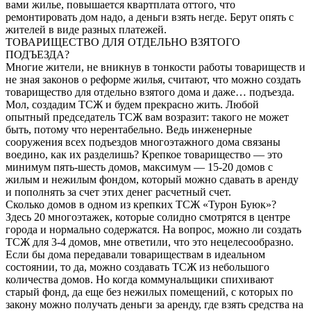
вами жилье, повышается квартплата оттого, что
ремонтировать дом надо, а деньги взять негде. Берут опять с
жителей в виде разных платежей.
ТОВАРИЩЕСТВО ДЛЯ ОТДЕЛЬНО ВЗЯТОГО
ПОДЪЕЗДА?
Многие жители, не вникнув в тонкости работы товариществ и
не зная законов о реформе жилья, считают, что можно создать
товарищество для отдельно взятого дома и даже… подъезда.
Мол, создадим ТСЖ и будем прекрасно жить. Любой
опытный председатель ТСЖ вам возразит: такого не может
быть, потому что нерентабельно. Ведь инженерные
сооружения всех подъездов многоэтажного дома связаны
воедино, как их разделишь? Крепкое товарищество — это
минимум пять-шесть домов, максимум — 15-20 домов с
жилым и нежилым фондом, который можно сдавать в аренду
и пополнять за счет этих денег расчетный счет.
Сколько домов в одном из крепких ТСЖ «Турон Буюк»?
Здесь 20 многоэтажек, которые солидно смотрятся в центре
города и нормально содержатся. На вопрос, можно ли создать
ТСЖ для 3-4 домов, мне ответили, что это нецелесообразно.
Если бы дома передавали товариществам в идеальном
состоянии, то да, можно создавать ТСЖ из небольшого
количества домов. Но когда коммунальщики спихивают
старый фонд, да еще без нежилых помещений, с которых по
закону можно получать деньги за аренду, где взять средства на