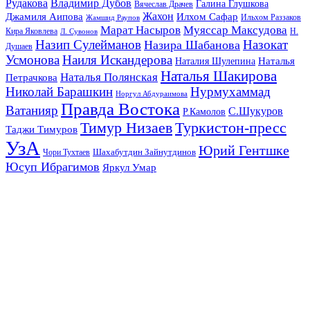
Рудакова
Владимир Дубов
Галина Глушкова
Вячеслав Драчев
Жахон
Джамиля Аипова
Илхом Сафар
Жамшид Раупов
Ильхом Раззаков
Марат Насыров
Муяссар Максудова
Кира Яковлева
Л. Сувонов
Н.
Назип Сулейманов
Назокат
Назира Шабанова
Душаев
Усмонова
Наиля Искандерова
Наталья
Наталия Шулепина
Наталья Шакирова
Наталья Полянская
Петрачкова
Николай Барашкин
Нурмухаммад
Норгул Абдураимова
Правда Востока
Ватанияр
С.Шукуров
Р.Камолов
Тимур Низаев
Туркистон-пресс
Таджи Тимуров
УзА
Юрий Гентшке
Шахабутдин Зайнутдинов
Чори Тухтаев
Юсуп Ибрагимов
Яркул Умар