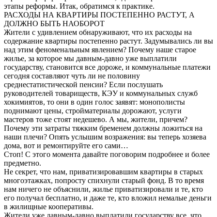
этапы реформы. Итак, обратимся к практике.
РАСХОДЫ НА КВАРТИРЫ ПОСТЕПЕННО РАСТУТ, А
ДОЛЖНО БЫТЬ НАОБОРОТ
Жители с удивлением обнаруживают, что их расходы на
содержание квартиры постепенно растут. Задумывались ли вы
над этим феноменальным явлением? Почему наше старое
жилье, за которое мы давным-давно уже выплатили
государству, становится все дороже, и коммунальные платежи
сегодня составляют чуть ли не половину
среднестатистической пенсии? Если послушать
руководителей товариществ, КЭУ и коммунальных служб
хокимиятов, то они в один голос заявят: монополисты
поднимают цены, стройматериалы дорожают, услуги
мастеров тоже стоят недешево. А мы, жители, причем?
Почему эти затраты тяжким бременем должны ложиться на
наши плечи? Опять услышим возражения: вы теперь хозяева
дома, вот и ремонтируйте его сами…
Стоп! С этого момента давайте поговорим подробнее и более
предметно.
Не секрет, что нам, приватизировавшим квартиры в старых
многоэтажках, попросту спихнули старый фонд. В то время
нам ничего не объяснили, жилье приватизировали и те, кто
его получал бесплатно, и даже те, кто вложил немалые деньги
в жилищные кооперативы.
Жители уже давным-давно выплатили государству все, что