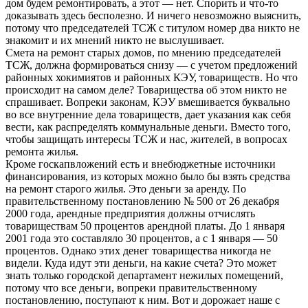
дом будем ремонтировать, а этот — нет. Спорить и что-то
доказывать здесь бесполезно. И ничего невозможно выяснить,
потому что председателей ТСЖ с титулом номер два никто не
знакомит и их мнений никто не выслушивает.
Смета на ремонт старых домов, по мнению председателей
ТСЖ, должна формироваться снизу — с учетом предложений
районных хокимиятов и районных КЭУ, товариществ. Но что
происходит на самом деле? Товарищества об этом никто не
спрашивает. Вопреки законам, КЭУ вмешивается буквально
во все внутренние дела товариществ, дает указания как себя
вести, как распределять коммунальные деньги. Вместо того,
чтобы защищать интересы ТСЖ и нас, жителей, в вопросах
ремонта жилья.
Кроме госкапвложений есть и внебюджетные источники
финансирования, из которых можно было бы взять средства
на ремонт старого жилья. Это деньги за аренду. По
правительственному постановлению № 500 от 26 декабря
2000 года, арендные предприятия должны отчислять
товариществам 50 процентов арендной платы. До 1 января
2001 года это составляло 30 процентов, а с 1 января — 50
процентов. Однако этих денег товарищества никогда не
видели. Куда идут эти деньги, на какие счета? Это может
знать только городской департамент нежилых помещений,
потому что все деньги, вопреки правительственному
постановлению, поступают к ним. Вот и дорожает наше с