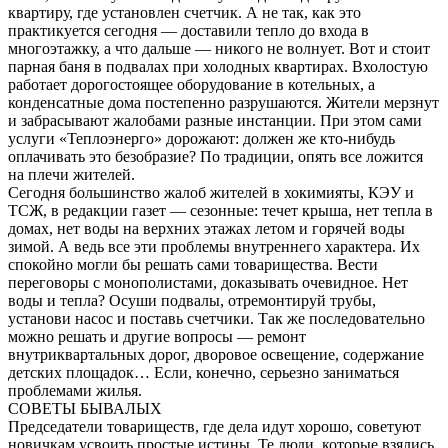
квартиру, где установлен счетчик. А не так, как это
практикуется сегодня — доставили тепло до входа в
многоэтажку, а что дальше — никого не волнует. Вот и стоит
парная баня в подвалах при холодных квартирах. Вхолостую
работает дорогостоящее оборудование в котельных, а
конденсатные дома постепенно разрушаются. Жители мерзнут
и забрасывают жалобами разные инстанции. При этом сами
услуги «Теплоэнерго» дорожают: должен же кто-нибудь
оплачивать это безобразие? По традиции, опять все ложится
на плечи жителей.
Сегодня большинство жалоб жителей в хокимияты, КЭУ и
ТСЖ, в редакции газет — сезонные: течет крыша, нет тепла в
домах, нет воды на верхних этажах летом и горячей воды
зимой. А ведь все эти проблемы внутреннего характера. Их
спокойно могли бы решать сами товарищества. Вести
переговоры с монополистами, доказывать очевидное. Нет
воды и тепла? Осуши подвалы, отремонтируй трубы,
установи насос и поставь счетчики. Так же последовательно
можно решать и другие вопросы — ремонт
внутриквартальных дорог, дворовое освещение, содержание
детских площадок… Если, конечно, серьезно заниматься
проблемами жилья.
СОВЕТЫ БЫВАЛЫХ
Председатели товариществ, где дела идут хорошо, советуют
новичкам усвоить простые истины. Те люди, которые взялись