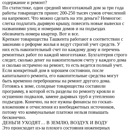
содержание и ремонт?
По статистике, один средний многоэтажный дом за три года
работы товариществ принес 200-250 тысяч сумов отчислений
на капремонт. Что можно сделать на эти деньги? Немногое:
слегка подлатать дырявую крышу, повесить новые вывески с
названиями улиц и номерами домов и на подъездах
обозначить номера квартир. Вот и все.
Крепкие товарищества Ташкента работают в соответствии с
законами о реформе жилья и ведут строгий учет средств. У
них есть накопительный счет по каждому дому и перечень
ремонтных работ по каждой многоэтажке. Бухгалтерия строго
следит, сколько денег на накопительном счету у каждого дома
и сколько истрачено на ремонт, то есть ведется полный учет.
Если конкретный дом в хорошем состоянии, после
капитального ремонта, его накопительные средства могут
быть временно переброшены на ремонт другого дома.
Готовясь к зиме, солидные товарищества составили
программу, в которой есть разделы по ремонту кровли и
осушению подвалов, замене дырявых труб и утеплению
подъездов. Конечно, на все нужны финансы по госкап-
вложениям и отчисления из внебюджетных источников,
потому что коммунальные платежи нельзя повышать
бесконечно.
ДЕНЬГИ УХОДЯТ… В ЗЕМЛЮ, ВОЗДУХ И ВОДУ
Это происходит из-за плохого состояния инженерных