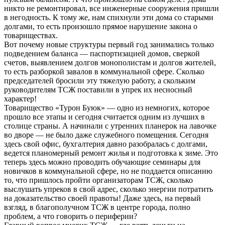
никто не ремонтировал, все инженерные сооружения пришли
в негодность. К тому же, нам спихнули эти дома со старыми
долгами, то есть произошло прямое нарушение закона о
товариществах.
Вот почему новые структуры первый год занимались только
подведением баланса — паспортизацией домов, сверкой
счетов, выявлением долгов монополистам и долгов жителей,
то есть разборкой завалов в коммунальной сфере. Сколько
председателей бросили эту тяжелую работу, а скольким
руководителям ТСЖ поставили в упрек их несносный
характер!
Товарищество «Турон Буюк» — одно из немногих, которое
прошло все этапы и сегодня считается одним из лучших в
столице страны. А начинали с утренних планерок на лавочке
во дворе — не было даже служебного помещения. Сегодня
здесь свой офис, бухгалтерия давно разобралась с долгами,
ведется планомерный ремонт жилья и подготовка к зиме. Это
теперь здесь можно проводить обучающие семинары для
новичков в коммунальной сфере, но не поддается описанию
то, что пришлось пройти организаторам ТСЖ, сколько
выслушать упреков в свой адрес, сколько энергии потратить
на доказательство своей правоты! Даже здесь, на первый
взгляд, в благополучном ТСЖ в центре города, полно
проблем, а что говорить о периферии?