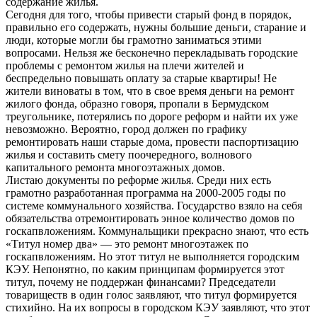
содержание жилья.
Сегодня для того, чтобы привести старый фонд в порядок,
правильно его содержать, нужны большие деньги, старание и
люди, которые могли бы грамотно заниматься этими
вопросами. Нельзя же бесконечно перекладывать городские
проблемы с ремонтом жилья на плечи жителей и
беспредельно повышать оплату за старые квартиры! Не
жители виноваты в том, что в свое время деньги на ремонт
жилого фонда, образно говоря, пропали в Бермудском
треугольнике, потерялись по дороге реформ и найти их уже
невозможно. Вероятно, город должен по графику
ремонтировать наши старые дома, провести паспортизацию
жилья и составить смету поочередного, волнового
капитального ремонта многоэтажных домов.
Листаю документы по реформе жилья. Среди них есть
грамотно разработанная программа на 2000-2005 годы по
системе коммунального хозяйства. Государство взяло на себя
обязательства отремонтировать энное количество домов по
госкапвложениям. Коммунальщики прекрасно знают, что есть
«Титул номер два» — это ремонт многоэтажек по
госкапвложениям. Но этот титул не выполняется городским
КЭУ. Непонятно, по каким принципам формируется этот
титул, почему не поддержан финансами? Председатели
товариществ в один голос заявляют, что титул формируется
стихийно. На их вопросы в городском КЭУ заявляют, что этот