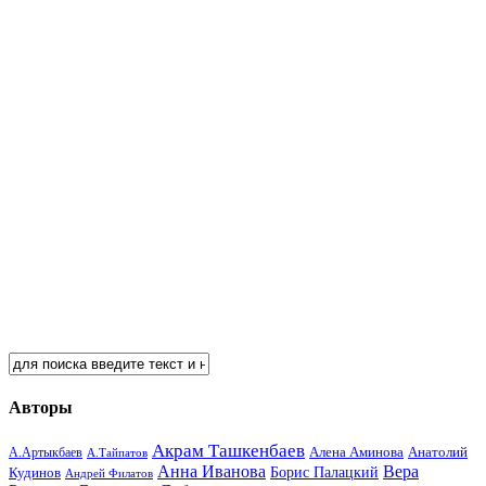
Авторы
Акрам Ташкенбаев
Анатолий
А.Артыкбаев
Алена Аминова
А.Тайпатов
Анна Иванова
Вера
Кудинов
Борис Палацкий
Андрей Филатов