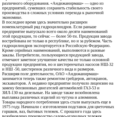
различного оборудования. «Андижанирмаш» — одно из
предприятий, сумевших сохранить стабильность своего
производства в сложных условиях перехода к рыночной
экономике.
В последнее время здесь значительно расширен
номенклатурный ряд гидроцилиндров. Если раньше
предприятие выпускало всего около десяти наименований
этой продукции, то сейчас — более 50-ти. Продукция завода
востребована не только в республике, но и за рубежом. Часть
гидроцилиндров экспортируется в Российскую Федерацию.
Кроме серийных наименований, выполняются и разовые
заказы. Потребители, пользующиеся продукцией завода,
отмечают заметное улучшение качества не только основной
продукции предприятия, но и шестеренчатых насосов НШ-32
и НШ -50, шестеренок различного вида и размеров.
Расширяя поле деятельности, ОАО «Андижанирмаш»
занимается теперь также ремонтом грейдеров, автокранов,
экскаваторов. А недавно предприятие получило лицензию на
замену бензиновых двигателей автомобилей ГАЗ-53 и
ЗИЛ-130 на дизельные. На заводе также возобновлена
выплавка различных изделий из чугуна и алюминия.
Товары народного потребления здесь стали выпускать еще в
1975 году. Начинали с изготовления подставок для цветочных
горшков, ваз, бытовых тележек. С прошлого года здесь
возобновлено производство садово-огородных тележек,