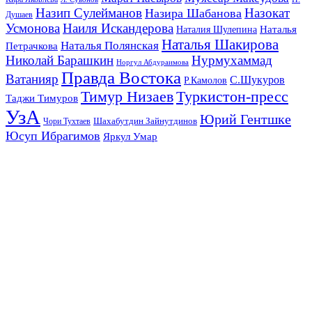
Назип Сулейманов
Назокат
Назира Шабанова
Душаев
Усмонова
Наиля Искандерова
Наталья
Наталия Шулепина
Наталья Шакирова
Наталья Полянская
Петрачкова
Николай Барашкин
Нурмухаммад
Норгул Абдураимова
Правда Востока
Ватанияр
С.Шукуров
Р.Камолов
Тимур Низаев
Туркистон-пресс
Таджи Тимуров
УзА
Юрий Гентшке
Шахабутдин Зайнутдинов
Чори Тухтаев
Юсуп Ибрагимов
Яркул Умар