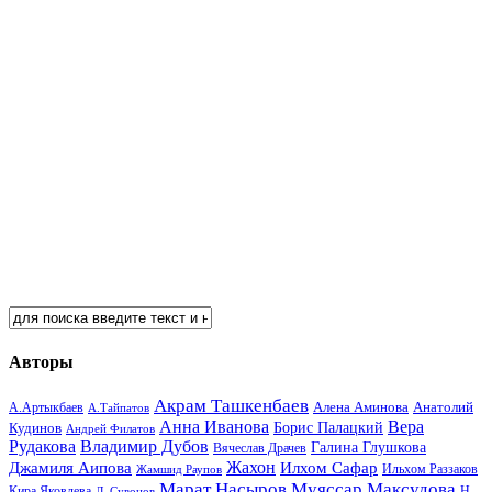
Авторы
Акрам Ташкенбаев
Анатолий
А.Артыкбаев
Алена Аминова
А.Тайпатов
Анна Иванова
Вера
Кудинов
Борис Палацкий
Андрей Филатов
Рудакова
Владимир Дубов
Галина Глушкова
Вячеслав Драчев
Жахон
Джамиля Аипова
Илхом Сафар
Жамшид Раупов
Ильхом Раззаков
Марат Насыров
Муяссар Максудова
Кира Яковлева
Л. Сувонов
Н.