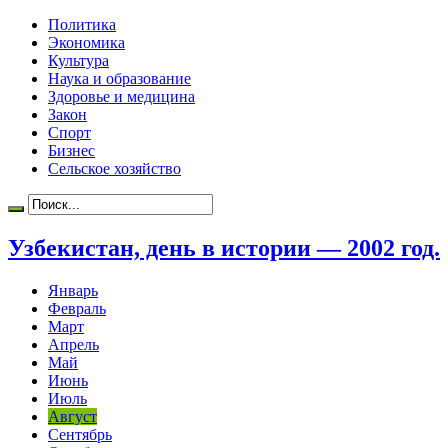
Политика
Экономика
Культура
Наука и образование
Здоровье и медицина
Закон
Спорт
Бизнес
Сельское хозяйство
Узбекистан, день в истории — 2002 год.
Январь
Февраль
Март
Апрель
Май
Июнь
Июль
Август
Сентябрь