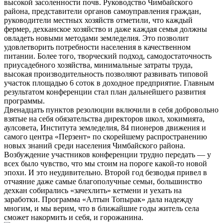
высокой засоленности почв. Руководство Чимбайского
района, представители органов самоуправления граждан,
руководители местных хозяйств отметили, что каждый
фермер, дехканское хозяйство и даже каждая семья должны
овладеть новыми методами земледелия. Это позволит
удовлетворить потребности населения в качественном
питании. Более того, творческий подход, самодостаточность
приусадебного хозяйства, минимальные затраты труда,
высокая производительность позволяют развивать типовой
участок площадью 6 соток в доходное предприятие. Главным
результатом конференции стал план дальнейшего развития
программы.
Двенадцать пунктов резолюции включили в себя добровольно
взятые на себя обязательства директоров школ, хокимията,
аулсовета, Института земледелия, 84 пионеров движения и
самого центра «Перзент» по скорейшему распространению
новых знаний среди населения Чимбайского района.
Возбуждение участников конференции трудно передать — у
всех было чувство, что мы стоим на пороге какой-то новой
эпохи. И это неудивительно. Второй год безводья привел в
отчаяние даже самые благополучные семьи, большинство
дехкан собирались «зачехлить» кетмени и уехать на
заработки. Программа «Алтын Топырак» дала надежду
многим, и мы верим, что в ближайшие годы житель села
сможет накормить и себя, и горожанина.