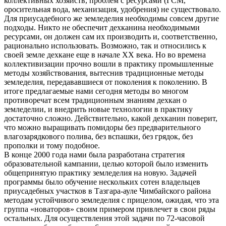
коллективных хозяйств, проблем с ресурсами (ГСМ,
оросительная вода, механизация, удобрения) не существовало.
Для приусадебного же земледелия необходимы совсем другие
подходы. Никто не обеспечит дехканина необходимыми
ресурсами, он должен сам их производить и, соответственно,
рационально использовать. Возможно, так и относились к
своей земле дехкане еще в начале ХХ века. Но во времена
коллективизации прочно вошли в практику промышленные
методы хозяйствования, вытеснив традиционные методы
земледелия, передававшиеся от поколения к поколению. В
итоге предлагаемые нами сегодня методы во многом
противоречат всем традиционным знаниям дехкан о
земледелии, и внедрить новые технологии в практику
достаточно сложно. Действительно, какой дехканин поверит,
что можно выращивать помидоры без предварительного
влагозарядкового полива, без вспашки, без грядок, без
прополки и тому подобное.
В конце 2000 года нами была разработана стратегия
образовательной кампании, целью которой было изменить
общепринятую практику земледелия на новую. Задачей
программы было обучение нескольких сотен владельцев
приусадебных участков в Тазгара-ауле Чимбайского района
методам устойчивого земледелия с прицелом, ожидая, что эта
группа «новаторов» своим примером привлечет в свои ряды
остальных. Для осуществления этой задачи по 72-часовой