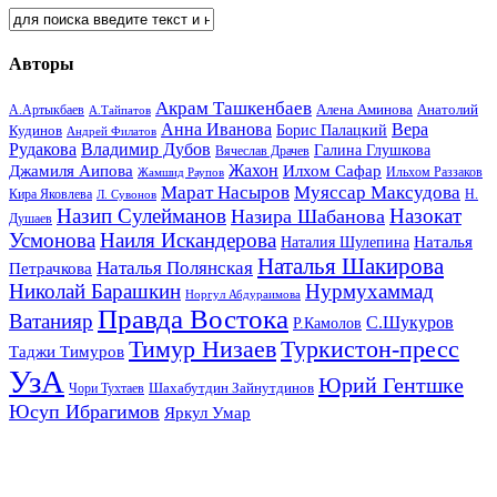
Авторы
Акрам Ташкенбаев
Анатолий
А.Артыкбаев
Алена Аминова
А.Тайпатов
Анна Иванова
Вера
Кудинов
Борис Палацкий
Андрей Филатов
Рудакова
Владимир Дубов
Галина Глушкова
Вячеслав Драчев
Жахон
Джамиля Аипова
Илхом Сафар
Жамшид Раупов
Ильхом Раззаков
Марат Насыров
Муяссар Максудова
Кира Яковлева
Л. Сувонов
Н.
Назип Сулейманов
Назокат
Назира Шабанова
Душаев
Усмонова
Наиля Искандерова
Наталья
Наталия Шулепина
Наталья Шакирова
Наталья Полянская
Петрачкова
Николай Барашкин
Нурмухаммад
Норгул Абдураимова
Правда Востока
Ватанияр
С.Шукуров
Р.Камолов
Тимур Низаев
Туркистон-пресс
Таджи Тимуров
УзА
Юрий Гентшке
Шахабутдин Зайнутдинов
Чори Тухтаев
Юсуп Ибрагимов
Яркул Умар