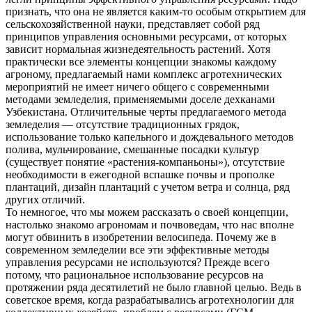
признать, что она не является каким-то особым открытием для
сельскохозяйственной науки, представляет собой ряд
принципов управления основными ресурсами, от которых
зависит нормальная жизнедеятельность растений. Хотя
практически все элементы концепции знакомы каждому
агроному, предлагаемый нами комплекс агротехнических
мероприятий не имеет ничего общего с современными
методами земледелия, применяемыми доселе дехканами
Узбекистана. Отличительные черты предлагаемого метода
земледелия — отсутствие традиционных грядок,
использование только капельного и дождевального методов
полива, мульчирование, смешанные посадки культур
(существует понятие «растения-компаньоны»), отсутствие
необходимости в ежегодной вспашке почвы и прополке
плантаций, дизайн плантаций с учетом ветра и солнца, ряд
других отличий.
То немногое, что мы можем рассказать о своей концепции,
настолько знакомо агрономам и почвоведам, что нас вполне
могут обвинить в изобретении велосипеда. Почему же в
современном земледелии все эти эффективные методы
управления ресурсами не используются? Прежде всего
потому, что рациональное использование ресурсов на
протяжении ряда десятилетий не было главной целью. Ведь в
советское время, когда разрабатывались агротехнологии для