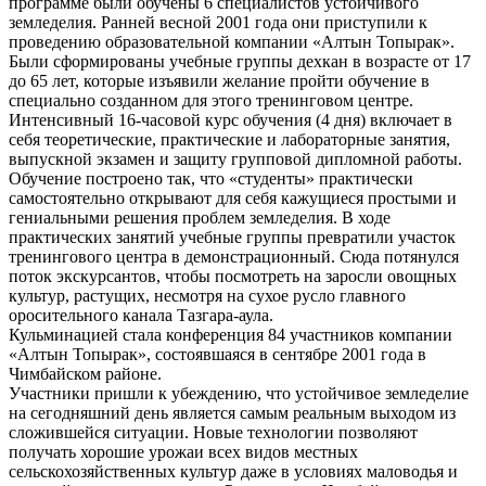
программе были обучены 6 специалистов устойчивого
земледелия. Ранней весной 2001 года они приступили к
проведению образовательной компании «Алтын Топырак».
Были сформированы учебные группы дехкан в возрасте от 17
до 65 лет, которые изъявили желание пройти обучение в
специально созданном для этого тренинговом центре.
Интенсивный 16-часовой курс обучения (4 дня) включает в
себя теоретические, практические и лабораторные занятия,
выпускной экзамен и защиту групповой дипломной работы.
Обучение построено так, что «студенты» практически
самостоятельно открывают для себя кажущиеся простыми и
гениальными решения проблем земледелия. В ходе
практических занятий учебные группы превратили участок
тренингового центра в демонстрационный. Сюда потянулся
поток экскурсантов, чтобы посмотреть на заросли овощных
культур, растущих, несмотря на сухое русло главного
оросительного канала Тазгара-аула.
Кульминацией стала конференция 84 участников компании
«Алтын Топырак», состоявшаяся в сентябре 2001 года в
Чимбайском районе.
Участники пришли к убеждению, что устойчивое земледелие
на сегодняшний день является самым реальным выходом из
сложившейся ситуации. Новые технологии позволяют
получать хорошие урожаи всех видов местных
сельскохозяйственных культур даже в условиях маловодья и