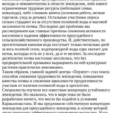
молоды и некомпетентны в области земледелия, либо имеют
ограниченные трудовые ресурсы (небольшие семьи,
инвалиды), либо слишком заняты (основная работа, мелкая
торговля, уход за детьми). Остальные участники опроса
сильно страдают из-за отсутствия поливной воды и высокой
засоленности почвы. Последние две проблемы мы
рассматриваем как главные причины снижения активности
населения и падения эффективности приусадебного
сельскохозяйственного производства. И, действительно, по
оросительным каналам вода поступает только несколько дней
за весь полевой сезон, водопроводной воды едва хватает для
питья, колодцы есть не у всех, да и те мелеют. За последнее
десятилетие почва настолько засолилась, что без
предварительной промывки выращивать на ней культурные
растения практически невозможно.
Таким образом, главной задачей центра «Перзент» стал поиск
способов снижения трудоемкости земледелия, повышения
качества почвы и снижения зависимости продуктивности
участков от наличия поливной воды в оросителях.
Специалисты изучили все известные концепции устойчивого
земледелия. Но оказалось, что в мире пока не было
разработано ничего, что могло бы подойти к условиям
Каракалпакстана. И мы предложили собственную концепцию
земледелия для приусадебного земледелия, в основу которой
легли принципы эффективного управления ресурсами. Надо