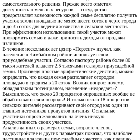
самостоятельного решения. Прежде всего отметим
доступность земельных ресурсов — государство
предоставляет возможность каждой семье бесплатно получить
участок земли площадью не менее шести соток в черте города
и до 35 соток для ведения хозяйства в сельской местности.
При эффективном использовании такой участок может
прокормить семью и даже приносить доходы от продажи
излишков.
В течение нескольких лет центр «Перзент» изучал, как
население в Чимбайском районе использует свои
приусадебные участки. Согласно паспорту района более 80
тысяч жителей владеют 2,5 тысячами гектаров приусадебной
земли. Произведя простые арифметические действия, можно
определить, что каждая семья располагает огородом
площадью в среднем в 20 соток. Возник вопрос: почему,
обладая таким потенциалом, население «недоедает»?
Выяснилось, что около 20 процентов опрошенных вообще не
обрабатывают свои огороды! И только около 18 процентов
сельских жителей рассматривают свой огород как один из
главных источников продуктов питания. Остальные
участники опроса жаловались на очень низкую
продуктивность своих участков.
Анализ данных о размерах семьи, возрасте членов,
трудоустройстве и других параметрах показал, что наиболее
пассивные владельцы приусадебных участков, как правило,