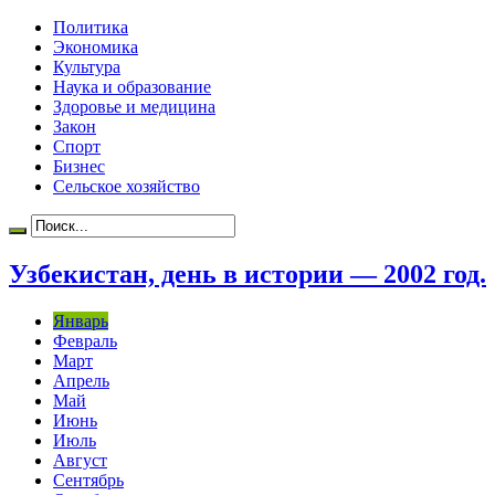
Политика
Экономика
Культура
Наука и образование
Здоровье и медицина
Закон
Спорт
Бизнес
Сельское хозяйство
Узбекистан, день в истории — 2002 год.
Январь
Февраль
Март
Апрель
Май
Июнь
Июль
Август
Сентябрь