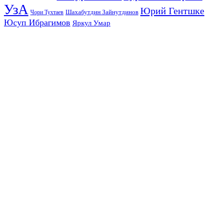
УзА
Юрий Гентшке
Шахабутдин Зайнутдинов
Чори Тухтаев
Юсуп Ибрагимов
Яркул Умар