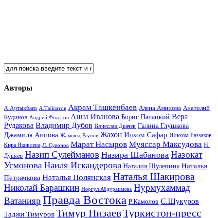
Авторы
Акрам Ташкенбаев
Анатолий
А.Артыкбаев
Алена Аминова
А.Тайпатов
Анна Иванова
Вера
Кудинов
Борис Палацкий
Андрей Филатов
Рудакова
Владимир Дубов
Галина Глушкова
Вячеслав Драчев
Жахон
Джамиля Аипова
Илхом Сафар
Жамшид Раупов
Ильхом Раззаков
Марат Насыров
Муяссар Максудова
Кира Яковлева
Л. Сувонов
Н.
Назип Сулейманов
Назокат
Назира Шабанова
Душаев
Усмонова
Наиля Искандерова
Наталья
Наталия Шулепина
Наталья Шакирова
Наталья Полянская
Петрачкова
Николай Барашкин
Нурмухаммад
Норгул Абдураимова
Правда Востока
Ватанияр
С.Шукуров
Р.Камолов
Тимур Низаев
Туркистон-пресс
Таджи Тимуров