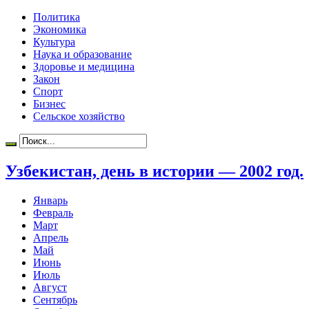
Политика
Экономика
Культура
Наука и образование
Здоровье и медицина
Закон
Спорт
Бизнес
Сельское хозяйство
Узбекистан, день в истории — 2002 год.
Январь
Февраль
Март
Апрель
Май
Июнь
Июль
Август
Сентябрь