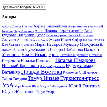
Авторы
Акрам Ташкенбаев
Анатолий
А.Артыкбаев
Алена Аминова
А.Тайпатов
Анна Иванова
Вера
Кудинов
Борис Палацкий
Андрей Филатов
Рудакова
Владимир Дубов
Галина Глушкова
Вячеслав Драчев
Жахон
Джамиля Аипова
Илхом Сафар
Жамшид Раупов
Ильхом Раззаков
Марат Насыров
Муяссар Максудова
Кира Яковлева
Л. Сувонов
Н.
Назип Сулейманов
Назокат
Назира Шабанова
Душаев
Усмонова
Наиля Искандерова
Наталья
Наталия Шулепина
Наталья Шакирова
Наталья Полянская
Петрачкова
Николай Барашкин
Нурмухаммад
Норгул Абдураимова
Правда Востока
Ватанияр
С.Шукуров
Р.Камолов
Тимур Низаев
Туркистон-пресс
Таджи Тимуров
УзА
Юрий Гентшке
Шахабутдин Зайнутдинов
Чори Тухтаев
Юсуп Ибрагимов
Яркул Умар