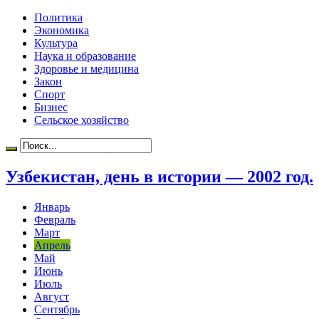
Политика
Экономика
Культура
Наука и образование
Здоровье и медицина
Закон
Спорт
Бизнес
Сельское хозяйство
Узбекистан, день в истории — 2002 год.
Январь
Февраль
Март
Апрель
Май
Июнь
Июль
Август
Сентябрь