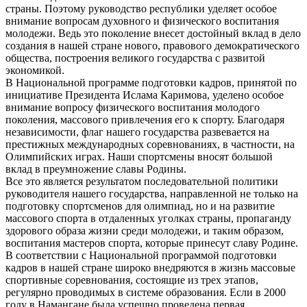
страны. Поэтому руководство республики уделяет особое
внимание вопросам духовного и физического воспитания
молодежи. Ведь это поколение внесет достойный вклад в дело
создания в нашей стране нового, правового демократического
общества, построения великого государства с развитой
экономикой.
В Национальной программе подготовки кадров, принятой по
инициативе Президента Ислама Каримова, уделено особое
внимание вопросу физического воспитания молодого
поколения, массового привлечения его к спорту. Благодаря
независимости, флаг нашего государства развевается на
престижных международных соревнованиях, в частности, на
Олимпийских играх. Наши спортсмены вносят большой
вклад в преумножение славы Родины.
Все это является результатом последовательной политики
руководителя нашего государства, направленной не только на
подготовку спортсменов для олимпиад, но и на развитие
массового спорта в отдаленных уголках страны, пропаганду
здорового образа жизни среди молодежи, и таким образом,
воспитания мастеров спорта, которые принесут славу Родине.
В соответствии с Национальной программой подготовки
кадров в нашей стране широко внедряются в жизнь массовые
спортивные соревнования, состоящие из трех этапов,
регулярно проводимых в системе образования. Если в 2000
году в Намангане была успешно проведена первая