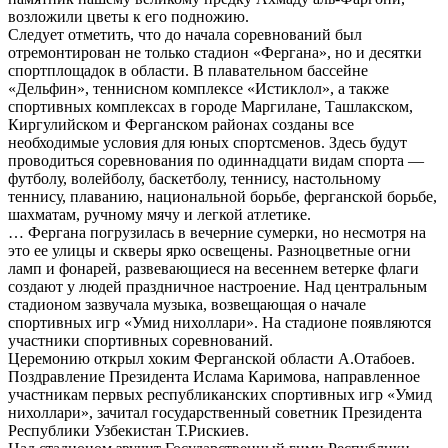
возложили цветы к его подножию.
Следует отметить, что до начала соревнований был
отремонтирован не только стадион «Фергана», но и десятки
спортплощадок в области. В плавательном бассейне
«Дельфин», теннисном комплексе «Истиклол», а также
спортивных комплексах в городе Маргилане, Ташлакском,
Киргулийском и Ферганском районах созданы все
необходимые условия для юных спортсменов. Здесь будут
проводиться соревнования по одиннадцати видам спорта —
футболу, волейболу, баскетболу, теннису, настольному
теннису, плаванию, национальной борьбе, ферганской борьбе,
шахматам, ручному мячу и легкой атлетике.
… Фергана погрузилась в вечерние сумерки, но несмотря на
это ее улицы и скверы ярко освещены. Разноцветные огни
ламп и фонарей, развевающиеся на весеннем ветерке флаги
создают у людей праздничное настроение. Над центральным
стадионом зазвучала музыка, возвещающая о начале
спортивных игр «Умид нихоллари». На стадионе появляются
участники спортивных соревнований.
Церемонию открыл хоким Ферганской области А.Отабоев.
Поздравление Президента Ислама Каримова, направленное
участникам первых республиканских спортивных игр «Умид
нихоллари», зачитал государственный советник Президента
Республики Узбекистан Т.Рискиев.