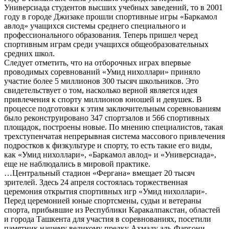
Универсиада студентов высших учебных заведений, то в 2001
году в городе Джизаке прошли спортивные игры «Баркамол
авлод» учащихся системы среднего специального и
профессионального образования. Теперь пришел черед
спортивным играм среди учащихся общеобразовательных
средних школ.
Следует отметить, что на отборочных играх впервые
проводимых соревнований «Умид нихоллари» приняло
участие более 5 миллионов 300 тысяч школьников. Это
свидетельствует о том, насколько верной является идея
привлечения к спорту миллионов юношей и девушек. В
процессе подготовки к этим заключительным соревнованиям
было реконструировано 347 спортзалов и 566 спортивных
площадок, построены новые. По мнению специалистов, такая
трехступенчатая непрерывная система массового привлечения
подростков к физкультуре и спорту, то есть такие его виды,
как «Умид нихоллари», «Баркамол авлод» и «Универсиада»,
еще не наблюдались в мировой практике.
…Центральный стадион «Фергана» вмещает 20 тысяч
зрителей. Здесь 24 апреля состоялась торжественная
церемония открытия спортивных игр «Умид нихоллари».
Перед церемонией юные спортсмены, судьи и ветераны
спорта, прибывшие из Республики Каракалпакстан, областей
и города Ташкента для участия в соревнованиях, посетили
памятник нашему великому предку Ахмаду аль-Фаргони,