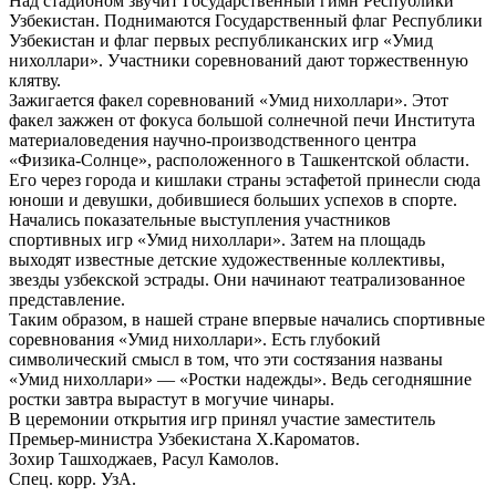
Над стадионом звучит Государственный гимн Республики
Узбекистан. Поднимаются Государственный флаг Республики
Узбекистан и флаг первых республиканских игр «Умид
нихоллари». Участники соревнований дают торжественную
клятву.
Зажигается факел соревнований «Умид нихоллари». Этот
факел зажжен от фокуса большой солнечной печи Института
материаловедения научно-производственного центра
«Физика-Солнце», расположенного в Ташкентской области.
Его через города и кишлаки страны эстафетой принесли сюда
юноши и девушки, добившиеся больших успехов в спорте.
Начались показательные выступления участников
спортивных игр «Умид нихоллари». Затем на площадь
выходят известные детские художественные коллективы,
звезды узбекской эстрады. Они начинают театрализованное
представление.
Таким образом, в нашей стране впервые начались спортивные
соревнования «Умид нихоллари». Есть глубокий
символический смысл в том, что эти состязания названы
«Умид нихоллари» — «Ростки надежды». Ведь сегодняшние
ростки завтра вырастут в могучие чинары.
В церемонии открытия игр принял участие заместитель
Премьер-министра Узбекистана Х.Кароматов.
Зохир Ташходжаев, Расул Камолов.
Спец. корр. УзА.