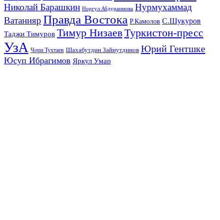
Николай Барашкин
Нурмухаммад
Норгул Абдураимова
Правда Востока
Ватанияр
С.Шукуров
Р.Камолов
Тимур Низаев
Туркистон-пресс
Таджи Тимуров
УзА
Юрий Гентшке
Шахабутдин Зайнутдинов
Чори Тухтаев
Юсуп Ибрагимов
Яркул Умар