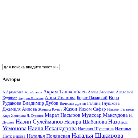
Авторы
Акрам Ташкенбаев
Анатолий
А.Артыкбаев
Алена Аминова
А.Тайпатов
Анна Иванова
Вера
Кудинов
Борис Палацкий
Андрей Филатов
Рудакова
Владимир Дубов
Галина Глушкова
Вячеслав Драчев
Жахон
Джамиля Аипова
Илхом Сафар
Жамшид Раупов
Ильхом Раззаков
Марат Насыров
Муяссар Максудова
Кира Яковлева
Л. Сувонов
Н.
Назип Сулейманов
Назокат
Назира Шабанова
Душаев
Усмонова
Наиля Искандерова
Наталья
Наталия Шулепина
Наталья Шакирова
Наталья Полянская
Петрачкова