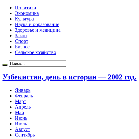
Политика
Экономика
Культура
Наука и образование
Здоровье и медицина
Закон
Спорт
Бизнес
Сельское хозяйство
Узбекистан, день в истории — 2002 год.
Январь
Февраль
Март
Апрель
Май
Июнь
Июль
Август
Сентябрь