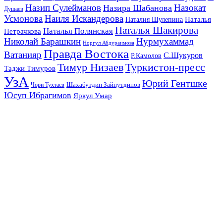
Назип Сулейманов
Назокат
Назира Шабанова
Душаев
Усмонова
Наиля Искандерова
Наталья
Наталия Шулепина
Наталья Шакирова
Наталья Полянская
Петрачкова
Николай Барашкин
Нурмухаммад
Норгул Абдураимова
Правда Востока
Ватанияр
С.Шукуров
Р.Камолов
Тимур Низаев
Туркистон-пресс
Таджи Тимуров
УзА
Юрий Гентшке
Шахабутдин Зайнутдинов
Чори Тухтаев
Юсуп Ибрагимов
Яркул Умар