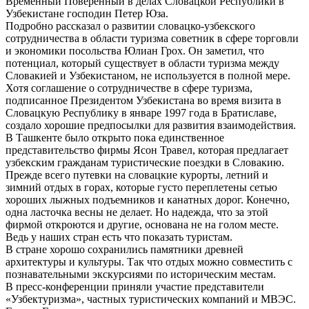
Временный Поверенный в делах Словацкой Республики в
Узбекистане господин Петер Юза.
Подробно рассказал о развитии словацко-узбекского
сотрудничества в области туризма советник в сфере торговли
и экономики посольства Юлиан Грох. Он заметил, что
потенциал, который существует в области туризма между
Словакией и Узбекистаном, не используется в полной мере.
Хотя соглашение о сотрудничестве в сфере туризма,
подписанное Президентом Узбекистана во время визита в
Словацкую Республику в январе 1997 года в Братиславе,
создало хорошие предпосылки для развития взаимодействия.
В Ташкенте было открыто пока единственное
представительство фирмы Ясон Травел, которая предлагает
узбекским гражданам туристические поездки в Словакию.
Прежде всего путевки на словацкие курорты, летний и
зимний отдых в горах, которые густо переплетены сетью
хороших лыжных подъемников и канатных дорог. Конечно,
одна ласточка весны не делает. Но надежда, что за этой
фирмой откроются и другие, основана не на голом месте.
Ведь у наших стран есть что показать туристам.
В стране хорошо сохранились памятники древней
архитектуры и культуры. Так что отдых можно совместить с
познавательными экскурсиями по историческим местам.
В пресс-конференции приняли участие представители
«Узбектуризма», частных туристических компаний и МВЭС.