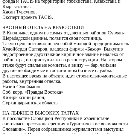
фонда и ТАCIS на территории Узбекистана, Казахстана и
Кыргызстана.
Хасан Турсунов.
Эксперт проекта ТАCIS.
ЧАСТНЫЙ ОТЕЛЬ НА КРАЮ СТЕПИ
В Кизирыке, одном из самых отдаленных районов Сурхан-
Шерабадской целины, появится своя гостиница.
Такую цель поставил перед собой молодой предприниматель
Худойберди Саттаров, владелец фирмы «Бахор». Выкупив
недостроенное двухэтажное кирпичное здание недалеко от
райцентра, он приступил к его реконструкции. На втором
этаже будут спальные комнаты, а внизу — бар, чайхана,
другие необходимые в гостиничном бизнесе службы.
В настоящее время на объекте идут строительно-монтажные
работы, внутренняя отделка.
Назип Сулейманов.
Соб. корр. «Правды Востока».
Кизирыкский район,
Сурхандарьинская область.
НА ЛЫЖНЕ В ВЫСОКИХ ТАТРАХ
В посольстве Словацкой Республики в Узбекистане
состоялась пресс-конференция «Туристические возможности
Словакии». Перед собравшимися журналистами выступил