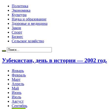
Политика
Экономика
Культура
Наука и образование
Здоровье и медицина
Закон
Спорт
Бизнес
Сельское хозяйство
Узбекистан, день в истории — 2002 год.
Январь
Февраль
Март
Апрель
Май
Июнь
Июль
Август
Сентябрь