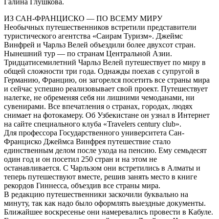
Галина Глушкова.
ИЗ САН-ФРАНЦИСКО — ПО ВСЕМУ МИРУ
Необычных путешественников встретили представители
туристического агентства «Саирам Туризм». Джеймс
Винфрей и Чарльз Велей объездили более двухсот стран.
Нынешний тур — по странам Центральной Азии.
Тридцатисемилетний Чарльз Велей путешествует по миру в
общей сложности три года. Однажды поехав с супругой в
Германию, Францию, он загорелся посетить все страны мира
и сейчас успешно реализовывает свой проект. Путешествует
налегке, не обременяя себя ни лишними чемоданами, ни
сувенирами. Все впечатления о странах, городах, людях
снимает на фотокамеру. Об Узбекистане он узнал в Интернет
на сайте специального клуба «Travelers century club».
Для профессора Государственного университета Сан-
Франциско Джеймса Винфрея путешествие стало
единственным делом после ухода на пенсию. Ему семьдесят
один год и он посетил 250 стран и на этом не
останавливается. С Чарльзом они встретились в Алматы и
теперь путешествуют вместе, решив занять место в книге
рекордов Гиннесса, объездив все страны мира.
В редакцию путешественники заскочили буквально на
минуту, так как надо было оформлять выездные документы.
Ближайшее воскресенье они намеревались провести в Кабуле.