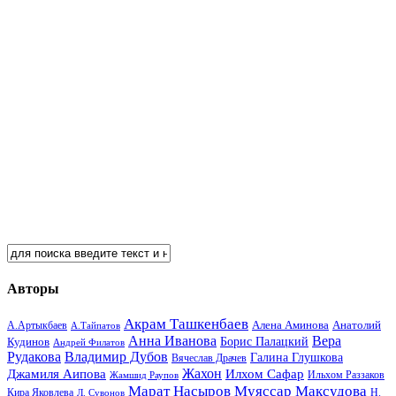
Авторы
Акрам Ташкенбаев
Анатолий
А.Артыкбаев
Алена Аминова
А.Тайпатов
Анна Иванова
Вера
Кудинов
Борис Палацкий
Андрей Филатов
Рудакова
Владимир Дубов
Галина Глушкова
Вячеслав Драчев
Жахон
Джамиля Аипова
Илхом Сафар
Жамшид Раупов
Ильхом Раззаков
Марат Насыров
Муяссар Максудова
Кира Яковлева
Л. Сувонов
Н.