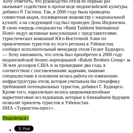
Хочу отметить, что руководство отеля не первый раз
оказывает содействие в пропаганде индонезийской культуры,
добавил Р. Гастина. Так, в 2000 году была проведена
совместная акция, посвященная знакомству с национальной
кухней, а на следующий год был проведен День Индонезии.
В свою очередь специалисты «Bumi Tashkent International
Hotel» ведут активные консультации с представителями
туристических компаний Юго-Восточной Азии по
привлечению туристов из этого региона в Узбекистан,
сообщил исполнительный менеджер отеля Гесанг Будиарсо.
— Хочу напомнить, что отель был приобретен в 2000 году
индонезийской бизнес-корпорацией «Bakrie Brothers Group» за
36 млн долларов США и за прошедшие два года, в
соответствии с поставленными задачами, нашими
специалистами в основном велась работа по изменению
инфраструктуры отеля, которая учитывала бы специфику
требований потенциальных туристов, добавил Г. Будиарсо.
Кроме того, параллельно велись широкомасштабные
маркетинговые исследования, которые в ближайшем будущем
позволят привлечь туристов в Узбекистан.
НИА «Туркистон-пресс».
Поделиться !