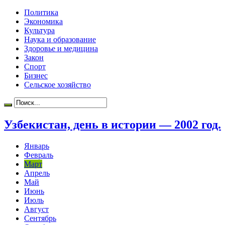
Политика
Экономика
Культура
Наука и образование
Здоровье и медицина
Закон
Спорт
Бизнес
Сельское хозяйство
Узбекистан, день в истории — 2002 год.
Январь
Февраль
Март
Апрель
Май
Июнь
Июль
Август
Сентябрь