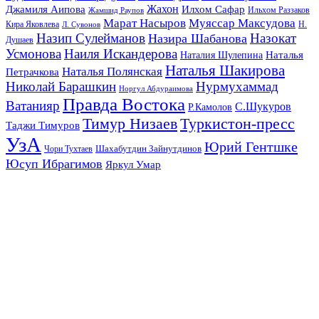
Жахон
Джамиля Аипова
Илхом Сафар
Жамшид Раупов
Ильхом Раззаков
Марат Насыров
Муяссар Максудова
Кира Яковлева
Л. Сувонов
Н.
Назип Сулейманов
Назокат
Назира Шабанова
Душаев
Усмонова
Наиля Искандерова
Наталья
Наталия Шулепина
Наталья Шакирова
Наталья Полянская
Петрачкова
Николай Барашкин
Нурмухаммад
Норгул Абдураимова
Правда Востока
Ватанияр
С.Шукуров
Р.Камолов
Тимур Низаев
Туркистон-пресс
Таджи Тимуров
УзА
Юрий Гентшке
Шахабутдин Зайнутдинов
Чори Тухтаев
Юсуп Ибрагимов
Яркул Умар