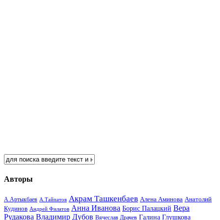
Авторы
Акрам Ташкенбаев
Анатолий
А.Артыкбаев
Алена Аминова
А.Тайпатов
Анна Иванова
Вера
Кудинов
Борис Палацкий
Андрей Филатов
Рудакова
Владимир Дубов
Галина Глушкова
Вячеслав Драчев