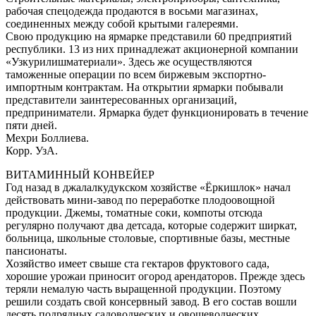
рабочая спецодежда продаются в восьми магазинах,
соединенных между собой крытыми галереями.
Свою продукцию на ярмарке представили 60 предприятий
республики. 13 из них принадлежат акционерной компании
«Узкурилишматериали». Здесь же осуществляются
таможенные операции по всем биржевым экспортно-
импортным контрактам. На открытии ярмарки побывали
представители заинтересованных организаций,
предприниматели. Ярмарка будет функционировать в течение
пяти дней.
Мехри Боллиева.
Корр. УзА.
ВИТАМИННЫЙ КОНВЕЙЕР
Год назад в джалалкудукском хозяйстве «Ёркишлок» начал
действовать мини-завод по переработке плодоовощной
продукции. Джемы, томатные соки, компоты отсюда
регулярно получают два детсада, которые содержит ширкат,
больница, школьные столовые, спортивные базы, местные
пансионаты.
Хозяйство имеет свыше ста гектаров фруктового сада,
хорошие урожаи приносит огород арендаторов. Прежде здесь
теряли немалую часть выращенной продукции. Поэтому
решили создать свой консервный завод. В его состав вошли
десять подрядных садоводческих и овощеводческих