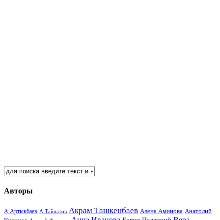
Авторы
Акрам Ташкенбаев
Анатолий
А.Артыкбаев
Алена Аминова
А.Тайпатов
Анна Иванова
Вера