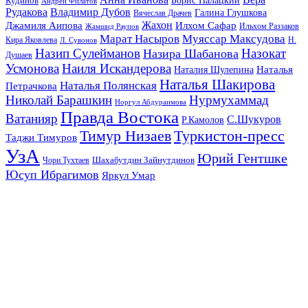
Кудинов
Борис Палацкий
Андрей Филатов
Рудакова
Владимир Дубов
Галина Глушкова
Вячеслав Драчев
Жахон
Джамиля Аипова
Илхом Сафар
Жамшид Раупов
Ильхом Раззаков
Марат Насыров
Муяссар Максудова
Кира Яковлева
Л. Сувонов
Н.
Назип Сулейманов
Назокат
Назира Шабанова
Душаев
Усмонова
Наиля Искандерова
Наталья
Наталия Шулепина
Наталья Шакирова
Наталья Полянская
Петрачкова
Николай Барашкин
Нурмухаммад
Норгул Абдураимова
Правда Востока
Ватанияр
С.Шукуров
Р.Камолов
Тимур Низаев
Туркистон-пресс
Таджи Тимуров
УзА
Юрий Гентшке
Шахабутдин Зайнутдинов
Чори Тухтаев
Юсуп Ибрагимов
Яркул Умар