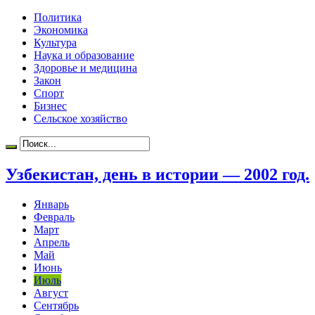
Политика
Экономика
Культура
Наука и образование
Здоровье и медицина
Закон
Спорт
Бизнес
Сельское хозяйство
Узбекистан, день в истории — 2002 год.
Январь
Февраль
Март
Апрель
Май
Июнь
Июль
Август
Сентябрь