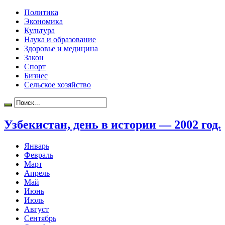
Политика
Экономика
Культура
Наука и образование
Здоровье и медицина
Закон
Спорт
Бизнес
Сельское хозяйство
Узбекистан, день в истории — 2002 год.
Январь
Февраль
Март
Апрель
Май
Июнь
Июль
Август
Сентябрь