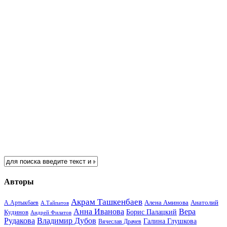
Авторы
Акрам Ташкенбаев
Анатолий
А.Артыкбаев
Алена Аминова
А.Тайпатов
Анна Иванова
Вера
Кудинов
Борис Палацкий
Андрей Филатов
Рудакова
Владимир Дубов
Галина Глушкова
Вячеслав Драчев