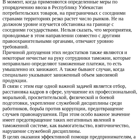
В момент, когда применяются определенные меры по
упорядочению ввоза в Республику Узбекистан
потребительских товаров, на приграничных с соседними
странами территориях резко растет число рынков. Не на
должном уровне изучается обстановка на границе с
соседними государствами. Нельзя сказать, что мероприятия,
проводимые в этом направлении совместно с другими
правоохранительными органами, отвечают уровню
требований.
Причиной допущения этих недостатков также являются и
некоторые нечистые на руку сотрудники таможни, которые
неправильно определяют таможенные платежи, то есть
умышленно их занижают. А также бывают случаи, когда
специально указывают заниженный объем завозимой
продукции.
В связи с этим еще одной важной задачей является отбор,
расстановка кадров в сфере, улучшение их профессиональной,
моральной, просветительской, физической и боевой
подготовки, укрепление служебной дисциплины среди
работников, борьба против коррупции, предотвращение
случаев правонарушения. При этом особо важное значение
имеет предотвращение таких негативных явлений в
таможенной системе, как вымогательство, взяточничество,
нарушение служебной дисциплины.
В целях оказания эффективной помощи предпринимателям, а