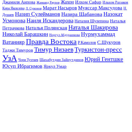
Жахон
Джамиля Аипова
Илхом Сафар
Жамшид Раупов
Ильхом Раззаков
Марат Насыров
Муяссар Максудова
Кира Яковлева
Л. Сувонов
Н.
Назип Сулейманов
Назокат
Назира Шабанова
Душаев
Усмонова
Наиля Искандерова
Наталья
Наталия Шулепина
Наталья Шакирова
Наталья Полянская
Петрачкова
Николай Барашкин
Нурмухаммад
Норгул Абдураимова
Правда Востока
Ватанияр
С.Шукуров
Р.Камолов
Тимур Низаев
Туркистон-пресс
Таджи Тимуров
УзА
Юрий Гентшке
Шахабутдин Зайнутдинов
Чори Тухтаев
Юсуп Ибрагимов
Яркул Умар