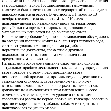
Со времени принятия постановления в целях его выполнения
за прошедший период Государственным таможенным
комитетом был намечен комплекс мероприятий и проводится
широкомасштабная работа. В частности, с 1 июня по 13
ноября текущего года выявлено 4 тыс.210 случаев
правонарушений по незаконному ввозу на территорию
республики импортных товаров, конфисковано товарно-
материальных ценностей на 2,5 миллиарда сумов.
Выполнение требований данного постановления обсуждалось
на заседании коллегии комитета 21 сентября текущего года,
соответствующими министерствами разработаны
нормативные документы, совместно с другими
правоохранительными органами утвержден план
предстоящих мероприятий.
На заседании основное внимание было уделено одной из
актуальных проблем деятельности таможни — упорядочению
ввоза товаров в страну, предотвращению ввоза
некачественной продукции, правильному определению их
таможенной стоимости, своевременному и полному
взысканию таможенных выплат, серьезным недостаткам,
допущенным и имеющимся в этом направлении. Особо
отмечалось, что не на должном уровне и не отвечает
требованиям работа по борьбе против контрабанды, особенно
против искоренения контрабанды табаком и спиртными
напитками без акцизных марок.