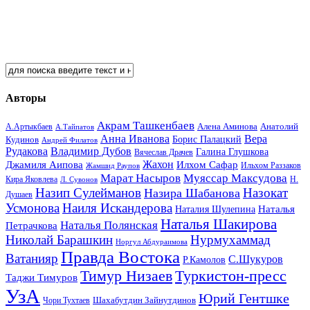
Авторы
Акрам Ташкенбаев
Анатолий
А.Артыкбаев
Алена Аминова
А.Тайпатов
Анна Иванова
Вера
Кудинов
Борис Палацкий
Андрей Филатов
Рудакова
Владимир Дубов
Галина Глушкова
Вячеслав Драчев
Жахон
Джамиля Аипова
Илхом Сафар
Жамшид Раупов
Ильхом Раззаков
Марат Насыров
Муяссар Максудова
Кира Яковлева
Л. Сувонов
Н.
Назип Сулейманов
Назокат
Назира Шабанова
Душаев
Усмонова
Наиля Искандерова
Наталья
Наталия Шулепина
Наталья Шакирова
Наталья Полянская
Петрачкова
Николай Барашкин
Нурмухаммад
Норгул Абдураимова
Правда Востока
Ватанияр
С.Шукуров
Р.Камолов
Тимур Низаев
Туркистон-пресс
Таджи Тимуров
УзА
Юрий Гентшке
Шахабутдин Зайнутдинов
Чори Тухтаев