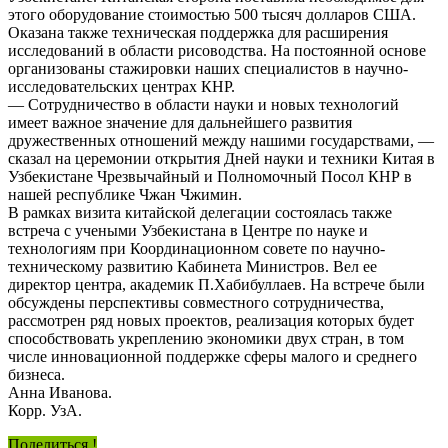
этого оборудование стоимостью 500 тысяч долларов США.
Оказана также техническая поддержка для расширения
исследований в области рисоводства. На постоянной основе
организованы стажировки наших специалистов в научно-
исследовательских центрах КНР.
— Сотрудничество в области науки и новых технологий
имеет важное значение для дальнейшего развития
дружественных отношений между нашими государствами, —
сказал на церемонии открытия Дней науки и техники Китая в
Узбекистане Чрезвычайный и Полномочный Посол КНР в
нашей республике Чжан Чжимин.
В рамках визита китайской делегации состоялась также
встреча с учеными Узбекистана в Центре по науке и
технологиям при Координационном совете по научно-
техническому развитию Кабинета Министров. Вел ее
директор центра, академик П.Хабибуллаев. На встрече были
обсуждены перспективы совместного сотрудничества,
рассмотрен ряд новых проектов, реализация которых будет
способствовать укреплению экономики двух стран, в том
числе инновационной поддержке сферы малого и среднего
бизнеса.
Анна Иванова.
Корр. УзА.
Поделиться !