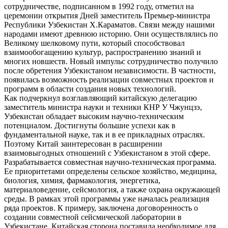
сотрудничестве, подписанном в 1992 году, отметил на
церемонии открытия Дней заместитель Премьер-министра
Республики Узбекистан Х.Караматов. Связи между нашими
народами имеют древнюю историю. Они осуществлялись по
Великому шелковому пути, который способствовал
взаимообогащению культур, распространению знаний и
многих новшеств. Новый импульс сотрудничество получило
после обретения Узбекистаном независимости. В частности,
появилась возможность реализации совместных проектов и
программ в области создания новых технологий.
Как подчеркнул возглавляющий китайскую делегацию
заместитель министра науки и техники КНР У Чжунцзэ,
Узбекистан обладает высоким научно-техническим
потенциалом. Достигнуты большие успехи как в
фундаментальной науке, так и в ее прикладных отраслях.
Поэтому Китай заинтересован в расширении
взаимовыгодных отношений с Узбекистаном в этой сфере.
Разрабатывается совместная научно-техническая программа.
Ее приоритетами определены сельское хозяйство, медицина,
биология, химия, фармакология, энергетика,
материаловедение, сейсмология, а также охрана окружающей
среды. В рамках этой программы уже началась реализация
ряда проектов. К примеру, заключена договоренность о
создании совместной сейсмической лаборатории в
Узбекистане. Китайская сторона поставила необходимое для