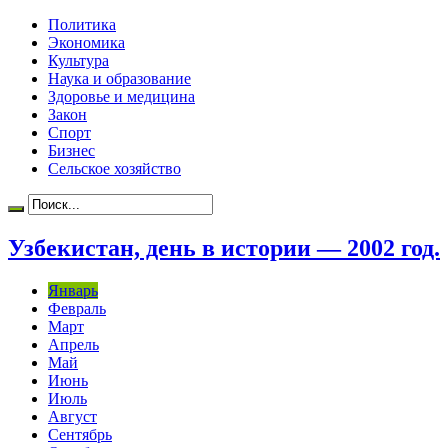
Политика
Экономика
Культура
Наука и образование
Здоровье и медицина
Закон
Спорт
Бизнес
Сельское хозяйство
Узбекистан, день в истории — 2002 год.
Январь
Февраль
Март
Апрель
Май
Июнь
Июль
Август
Сентябрь