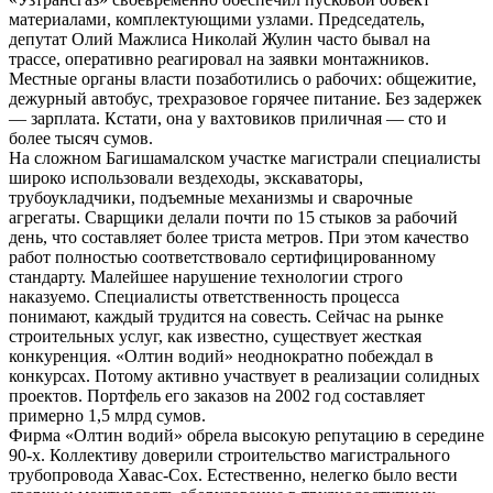
материалами, комплектующими узлами. Председатель,
депутат Олий Мажлиса Николай Жулин часто бывал на
трассе, оперативно реагировал на заявки монтажников.
Местные органы власти позаботились о рабочих: общежитие,
дежурный автобус, трехразовое горячее питание. Без задержек
— зарплата. Кстати, она у вахтовиков приличная — сто и
более тысяч сумов.
На сложном Багишамалском участке магистрали специалисты
широко использовали вездеходы, экскаваторы,
трубоукладчики, подъемные механизмы и сварочные
агрегаты. Сварщики делали почти по 15 стыков за рабочий
день, что составляет более триста метров. При этом качество
работ полностью соответствовало сертифицированному
стандарту. Малейшее нарушение технологии строго
наказуемо. Специалисты ответственность процесса
понимают, каждый трудится на совесть. Сейчас на рынке
строительных услуг, как известно, существует жесткая
конкуренция. «Олтин водий» неоднократно побеждал в
конкурсах. Потому активно участвует в реализации солидных
проектов. Портфель его заказов на 2002 год составляет
примерно 1,5 млрд сумов.
Фирма «Олтин водий» обрела высокую репутацию в середине
90-х. Коллективу доверили строительство магистрального
трубопровода Хавас-Сох. Естественно, нелегко было вести