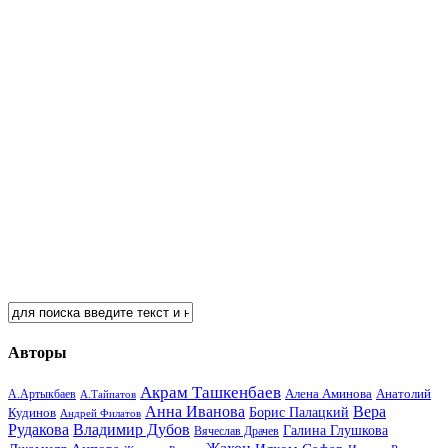
Авторы
Акрам Ташкенбаев
Анатолий
А.Артыкбаев
Алена Аминова
А.Тайпатов
Анна Иванова
Вера
Кудинов
Борис Палацкий
Андрей Филатов
Рудакова
Владимир Дубов
Галина Глушкова
Вячеслав Драчев