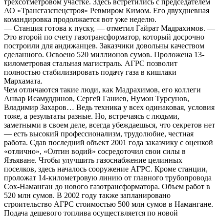
трехсотметровом участке. Здесь встретились с председателем
АО «Трансгазспецстроя» Ревмиром Кимом. Его двухдневная
командировка продолжается вот уже неделю.
— Станция готова к пуску, — отметил Гайрат Мадрахимов. —
Это второй по счету газотрансформатор, который досрочно
построили для андижанцев. Заказчики довольны качеством
сделанного. Освоено 520 миллионов сумов. Проложена 13-
километровая стальная магистраль. АГРС позволит
полностью стабилизировать подачу газа в кишлаки
Мархамата.
Чем отличаются такие люди, как Мадрахимов, его коллеги
Анвар Исамуддинов, Сергей Ганиев, Нумон Турсунов,
Владимир Захаров… Ведь техника у всех одинаковая, условия
тоже, а результаты разные. Но, встречаясь с людьми,
заметными в своем деле, всегда убеждаешься, что секретов нет
— есть высокий профессионализм, трудолюбие, честная
работа. Сдав последний объект 2001 года заказчику с оценкой
«отлично», «Олтин водий» сосредоточил свои силы в
Язъяване. Чтобы улучшить газоснабжение целинных
поселков, здесь началось сооружение АГРС. Кроме станции,
проложат 14-километровую линию от главного трубопровода
Сох-Наманган до нового газотрансформатора. Объем работ в
520 млн сумов. В 2002 году также запланировано
строительство АГРС стоимостью 500 млн сумов в Намангане.
Подача дешевого топлива осуществляется по новой