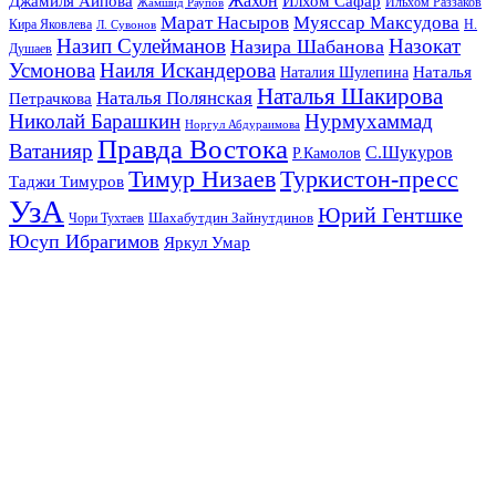
Жахон
Джамиля Аипова
Илхом Сафар
Жамшид Раупов
Ильхом Раззаков
Марат Насыров
Муяссар Максудова
Кира Яковлева
Л. Сувонов
Н.
Назип Сулейманов
Назокат
Назира Шабанова
Душаев
Усмонова
Наиля Искандерова
Наталья
Наталия Шулепина
Наталья Шакирова
Наталья Полянская
Петрачкова
Николай Барашкин
Нурмухаммад
Норгул Абдураимова
Правда Востока
Ватанияр
С.Шукуров
Р.Камолов
Тимур Низаев
Туркистон-пресс
Таджи Тимуров
УзА
Юрий Гентшке
Шахабутдин Зайнутдинов
Чори Тухтаев
Юсуп Ибрагимов
Яркул Умар