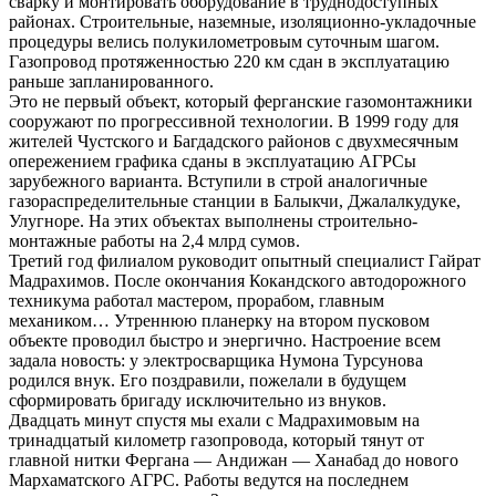
сварку и монтировать оборудование в труднодоступных
районах. Строительные, наземные, изоляционно-укладочные
процедуры велись полукилометровым суточным шагом.
Газопровод протяженностью 220 км сдан в эксплуатацию
раньше запланированного.
Это не первый объект, который ферганские газомонтажники
сооружают по прогрессивной технологии. В 1999 году для
жителей Чустского и Багдадского районов с двухмесячным
опережением графика сданы в эксплуатацию АГРСы
зарубежного варианта. Вступили в строй аналогичные
газораспределительные станции в Балыкчи, Джалалкудуке,
Улугноре. На этих объектах выполнены строительно-
монтажные работы на 2,4 млрд сумов.
Третий год филиалом руководит опытный специалист Гайрат
Мадрахимов. После окончания Кокандского автодорожного
техникума работал мастером, прорабом, главным
механиком… Утреннюю планерку на втором пусковом
объекте проводил быстро и энергично. Настроение всем
задала новость: у электросварщика Нумона Турсунова
родился внук. Его поздравили, пожелали в будущем
сформировать бригаду исключительно из внуков.
Двадцать минут спустя мы ехали с Мадрахимовым на
тринадцатый километр газопровода, который тянут от
главной нитки Фергана — Андижан — Ханабад до нового
Мархаматского АГРС. Работы ведутся на последнем