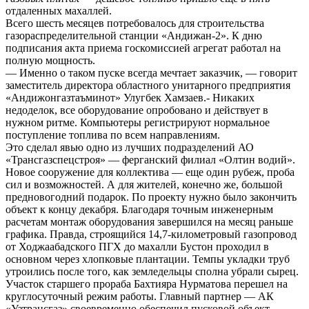
отдаленных махаллей.
Всего шесть месяцев потребовалось для строительства
газораспределительной станции «Андижан-2». К дню
подписания акта приема госкомиссией агрегат работал на
полную мощность.
— Именно о таком пуске всегда мечтает заказчик, — говорит
заместитель директора областного унитарного предприятия
«Андижонгазтаъминот» Улугбек Хамзаев.- Никаких
недоделок, все оборудование опробовано и действует в
нужном ритме. Компьютеры регистрируют нормальное
поступление топлива по всем направлениям.
Это сделал явью одно из лучших подразделений АО
«Трансгазспецстроя» — ферганский филиал «Олтин водий».
Новое сооружение для коллектива — еще один рубеж, проба
сил и возможностей. А для жителей, конечно же, большой
предновогодний подарок. По проекту нужно было закончить
объект к концу декабря. Благодаря точным инженерным
расчетам монтаж оборудования завершился на месяц раньше
графика. Правда, строящийся 14,7-километровый газопровод
от Ходжаабадского ПГХ до махалли Бустон проходил в
основном через хлопковые плантации. Темпы укладки труб
утроились после того, как земледельцы сполна убрали сырец.
Участок старшего прораба Бахтияра Нурматова перешел на
круглосуточный режим работы. Главный партнер — АК
«Узтрансгаз» своевременно обеспечил пусковой объект