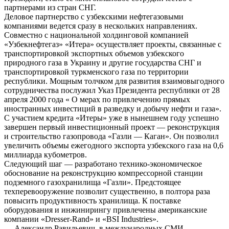
партнерами из стран СНГ.
Деловое партнерство с узбекскими нефтегазовыми
компаниями ведется сразу в нескольких направлениях.
Совместно с национальной холдинговой компанией
«Узбекнефтегаз» «Итера» осуществляет проекты, связанные с
транспортировкой экспортных объемов узбекского
природного газа в Украину и другие государства СНГ и
транспортировкой туркменского газа по территории
республики. Мощным толчком для развития взаимовыгодного
сотрудничества послужил Указ Президента республики от 28
апреля 2000 года « О мерах по привлечению прямых
иностранных инвестиций в разведку и добычу нефти и газа».
С участием кредита «Итеры» уже в нынешнем году успешно
завершен первый инвестиционный проект — реконструкция
и строительство газопровода «Газли — Каган». Он позволил
увеличить объемы ежегодного экспорта узбекского газа на 0,6
миллиарда кубометров.
Следующий шаг — разработано технико-экономическое
обоснование на реконструкцию компрессорной станции
подземного газохранилища «Газли». Предстоящее
техперевооружение позволит существенно, в полтора раза
повысить продуктивность хранилища. К поставке
оборудования и инжинирингу привлечены американские
компании «Dresser-Rand» и «BSI Industries».
— Александр Равильевич, в международных СМИ