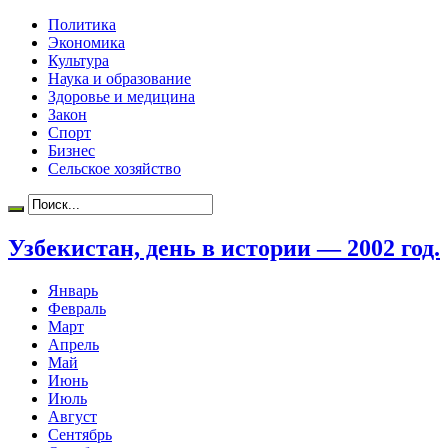
Политика
Экономика
Культура
Наука и образование
Здоровье и медицина
Закон
Спорт
Бизнес
Сельское хозяйство
Узбекистан, день в истории — 2002 год.
Январь
Февраль
Март
Апрель
Май
Июнь
Июль
Август
Сентябрь