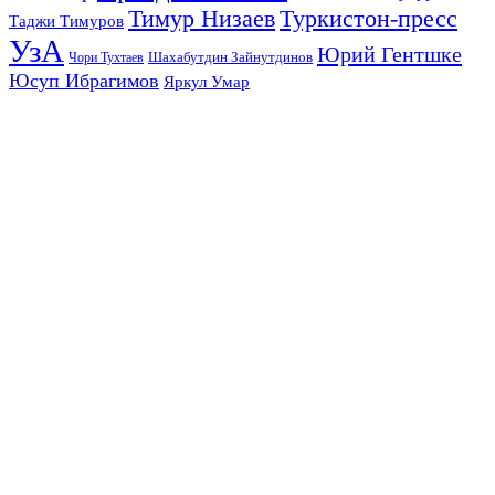
Тимур Низаев
Туркистон-пресс
Таджи Тимуров
УзА
Юрий Гентшке
Шахабутдин Зайнутдинов
Чори Тухтаев
Юсуп Ибрагимов
Яркул Умар