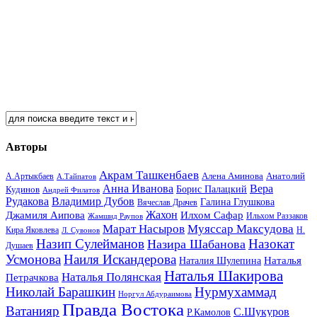
Авторы
Акрам Ташкенбаев
Анатолий
А.Артыкбаев
Алена Аминова
А.Тайпатов
Анна Иванова
Вера
Кудинов
Борис Палацкий
Андрей Филатов
Рудакова
Владимир Дубов
Галина Глушкова
Вячеслав Драчев
Жахон
Джамиля Аипова
Илхом Сафар
Жамшид Раупов
Ильхом Раззаков
Марат Насыров
Муяссар Максудова
Кира Яковлева
Л. Сувонов
Н.
Назип Сулейманов
Назокат
Назира Шабанова
Душаев
Усмонова
Наиля Искандерова
Наталья
Наталия Шулепина
Наталья Шакирова
Наталья Полянская
Петрачкова
Николай Барашкин
Нурмухаммад
Норгул Абдураимова
Правда Востока
Ватанияр
С.Шукуров
Р.Камолов