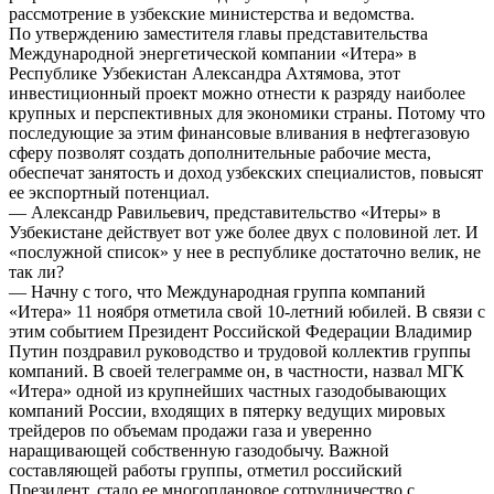
рассмотрение в узбекские министерства и ведомства.
По утверждению заместителя главы представительства
Международной энергетической компании «Итера» в
Республике Узбекистан Александра Ахтямова, этот
инвестиционный проект можно отнести к разряду наиболее
крупных и перспективных для экономики страны. Потому что
последующие за этим финансовые вливания в нефтегазовую
сферу позволят создать дополнительные рабочие места,
обеспечат занятость и доход узбекских специалистов, повысят
ее экспортный потенциал.
— Александр Равильевич, представительство «Итеры» в
Узбекистане действует вот уже более двух с половиной лет. И
«послужной список» у нее в республике достаточно велик, не
так ли?
— Начну с того, что Международная группа компаний
«Итера» 11 ноября отметила свой 10-летний юбилей. В связи с
этим событием Президент Российской Федерации Владимир
Путин поздравил руководство и трудовой коллектив группы
компаний. В своей телеграмме он, в частности, назвал МГК
«Итера» одной из крупнейших частных газодобывающих
компаний России, входящих в пятерку ведущих мировых
трейдеров по объемам продажи газа и уверенно
наращивающей собственную газодобычу. Важной
составляющей работы группы, отметил российский
Президент, стало ее многоплановое сотрудничество с