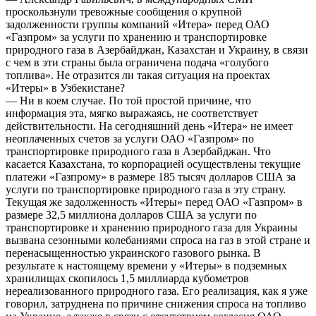
проскользнули тревожные сообщения о крупной
задолженности группы компаний «Итера» перед ОАО
«Газпром» за услуги по хранению и транспортировке
природного газа в Азербайджан, Казахстан и Украину, в связи
с чем в эти страны была ограничена подача «голубого
топлива». Не отразится ли такая ситуация на проектах
«Итеры» в Узбекистане?
— Ни в коем случае. По той простой причине, что
информация эта, мягко выражаясь, не соответствует
действительности. На сегодняшний день «Итера» не имеет
неоплаченных счетов за услуги ОАО «Газпром» по
транспортировке природного газа в Азербайджан. Что
касается Казахстана, то корпорацией осуществлены текущие
платежи «Газпрому» в размере 185 тысяч долларов США за
услуги по транспортировке природного газа в эту страну.
Текущая же задолженность «Итеры» перед ОАО «Газпром» в
размере 32,5 миллиона долларов США за услуги по
транспортировке и хранению природного газа для Украины
вызвана сезонными колебаниями спроса на газ в этой стране и
перенасыщенностью украинского газового рынка. В
результате к настоящему времени у «Итеры» в подземных
хранилищах скопилось 1,5 миллиарда кубометров
нереализованного природного газа. Его реализация, как я уже
говорил, затруднена по причине снижения спроса на топливо