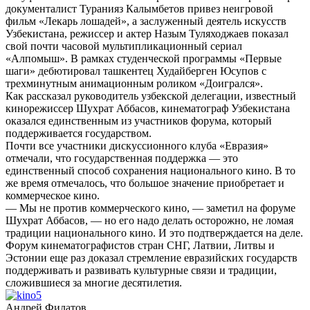
документалист Туранияз Калымбетов привез неигровой
фильм «Лекарь лошадей», а заслуженный деятель искусств
Узбекистана, режиссер и актер Назым Туляходжаев показал
свой почти часовой мультипликационный сериал
«Алпомыш». В рамках студенческой программы «Первые
шаги» дебютировал ташкентец Худайберген Юсупов с
трехминутным анимационным роликом «Доигрался».
Как рассказал руководитель узбекской делегации, известный
кинорежиссер Шухрат Аббасов, кинематограф Узбекистана
оказался единственным из участников форума, который
поддерживается государством.
Почти все участники дискуссионного клуба «Евразия»
отмечали, что государственная поддержка — это
единственный способ сохранения национального кино. В то
же время отмечалось, что большое значение приобретает и
коммерческое кино.
— Мы не против коммерческого кино, — заметил на форуме
Шухрат Аббасов, — но его надо делать осторожно, не ломая
традиции национального кино. И это подтверждается на деле.
Форум кинематографистов стран СНГ, Латвии, Литвы и
Эстонии еще раз доказал стремление евразийских государств
поддерживать и развивать культурные связи и традиции,
сложившиеся за многие десятилетия.
Андрей Филатов.