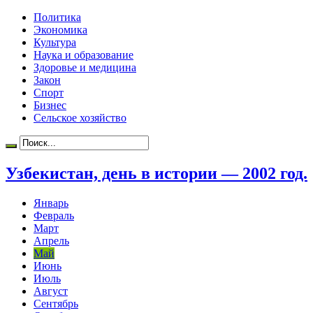
Политика
Экономика
Культура
Наука и образование
Здоровье и медицина
Закон
Спорт
Бизнес
Сельское хозяйство
Узбекистан, день в истории — 2002 год.
Январь
Февраль
Март
Апрель
Май
Июнь
Июль
Август
Сентябрь