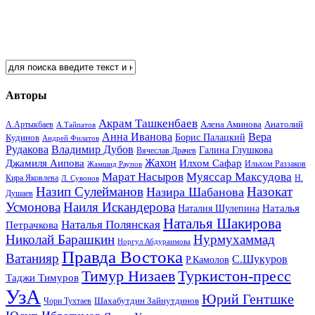
Авторы
Акрам Ташкенбаев
Анатолий
А.Артыкбаев
Алена Аминова
А.Тайпатов
Анна Иванова
Вера
Кудинов
Борис Палацкий
Андрей Филатов
Рудакова
Владимир Дубов
Галина Глушкова
Вячеслав Драчев
Жахон
Джамиля Аипова
Илхом Сафар
Жамшид Раупов
Ильхом Раззаков
Марат Насыров
Муяссар Максудова
Кира Яковлева
Л. Сувонов
Н.
Назип Сулейманов
Назокат
Назира Шабанова
Душаев
Усмонова
Наиля Искандерова
Наталья
Наталия Шулепина
Наталья Шакирова
Наталья Полянская
Петрачкова
Николай Барашкин
Нурмухаммад
Норгул Абдураимова
Правда Востока
Ватанияр
С.Шукуров
Р.Камолов
Тимур Низаев
Туркистон-пресс
Таджи Тимуров
УзА
Юрий Гентшке
Шахабутдин Зайнутдинов
Чори Тухтаев