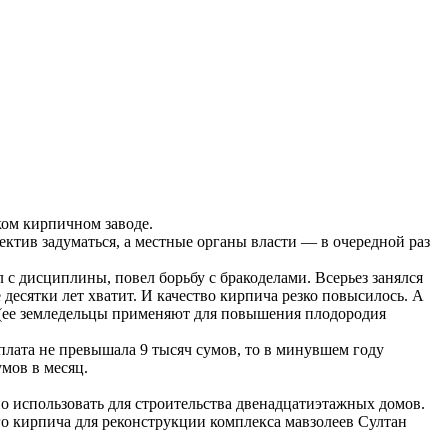
ком кирпичном заводе.
лектив задуматься, а местные органы власти — в очередной раз
с дисциплины, повел борьбу с бракоделами. Всерьез занялся
есятки лет хватит. И качество кирпича резко повысилось. А
т (ее земледельцы применяют для повышения плодородия
плата не превышала 9 тысяч сумов, то в минувшем году
умов в месяц.
но использовать для строительства двенадцатиэтажных домов.
го кирпича для реконструкции комплекса мавзолеев Султан