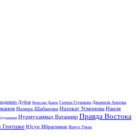
ладимир Дубов
Джамиля Аипова
Галина Глушкова
Вячеслав Драчев
йманов
Назокат Усмонова
Наиля
Назира Шабанова
Правда Востока
Нурмухаммад Ватанияр
бдураимова
 Гентшке
Юсуп Ибрагимов
Яркул Умар