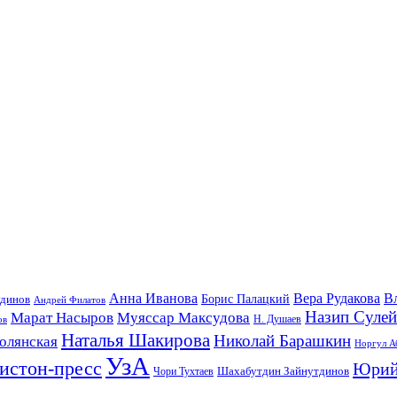
Анна Иванова
Вера Рудакова
В
удинов
Борис Палацкий
Андрей Филатов
Назип Суле
Марат Насыров
Муяссар Максудова
ов
Н. Душаев
Наталья Шакирова
Николай Барашкин
олянская
Норгул А
УзА
истон-пресс
Юрий
Шахабутдин Зайнутдинов
Чори Тухтаев