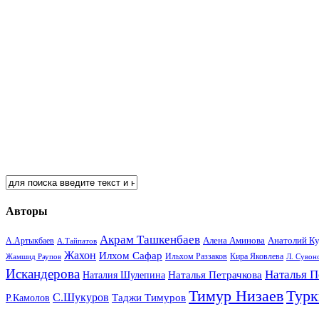
Авторы
Акрам Ташкенбаев
Анатолий К
А.Артыкбаев
Алена Аминова
А.Тайпатов
Жахон
Илхом Сафар
Кира Яковлева
Жамшид Раупов
Ильхом Раззаков
Л. Сувон
Искандерова
Наталья П
Наталья Петрачкова
Наталия Шулепина
Тимур Низаев
Турк
С.Шукуров
Таджи Тимуров
Р.Камолов