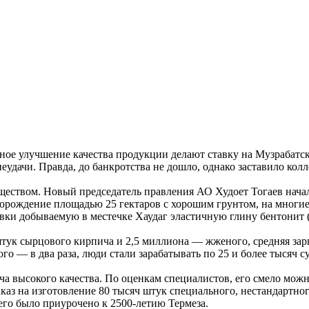
ное улучшение качества продукции делают ставку на Музрабатс
еудачи. Правда, до банкротства не дошло, однако заставило кол
ством. Новый председатель правления АО Худоет Тогаев начал 
ождение площадью 25 гектаров с хорошим грунтом, на многие д
бавки добываемую в местечке Хаудаг эластичную глину бентони
штук сырцового кирпича и 2,5 миллиона — жженого, средняя зар
о — в два раза, люди стали зарабатывать по 25 и более тысяч с
ча высокого качества. По оценкам специалистов, его смело мож
каз на изготовление 80 тысяч штук специального, нестандартно
его было приурочено к 2500-летию Термеза.