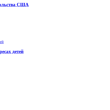
сольства США
есах детей