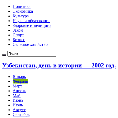
Политика
Экономика
Культура
Наука и образование
Здоровье и медицина
Закон
Спорт
Бизнес
Сельское хозяйство
Узбекистан, день в истории — 2002 год.
Январь
Февраль
Март
Апрель
Май
Июнь
Июль
Август
Сентябрь