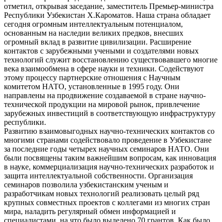
отметил, открывая заседание, заместитель Премьер-министра
Республики Узбекистан Х.Кароматов. Наша страна обладает
сегодня огромным интеллектуальным потенциалом,
основанным на наследии великих предков, внесших
огромный вклад в развитие цивилизации. Расширение
контактов с зарубежными учеными и создателями новых
технологий служит восстановлению существовавшего многие
века взаимообмена в сфере науки и техники. Содействуют
этому процессу партнерские отношения с Научным
комитетом НАТО, установленные в 1995 году. Они
направлены на продвижение создаваемой в стране научно-
технической продукции на мировой рынок, привлечение
зарубежных инвестиций в соответствующую инфраструктуру
республики.
Развитию взаимовыгодных научно-технических контактов со
многими странами содействовало проведение в Узбекистане
за последние годы четырех научных семинаров НАТО. Они
были посвящены таким важнейшим вопросам, как инновация
в науке, коммерциализация научно-технических разработок и
защита интеллектуальной собственности. Организация
семинаров позволила узбекистанским ученым и
разработчикам новых технологий реализовать целый ряд
крупных совместных проектов с коллегами из многих стран
мира, наладить регулярный обмен информацией и
специалистами, на что было выделено 70 грантов. Как было