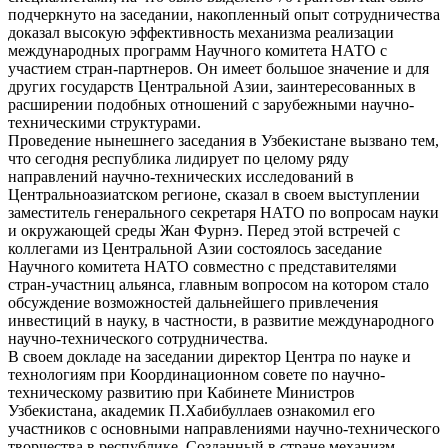
подчеркнуто на заседании, накопленный опыт сотрудничества
доказал высокую эффективность механизма реализации
международных программ Научного комитета НАТО с
участием стран-партнеров. Он имеет большое значение и для
других государств Центральной Азии, заинтересованных в
расширении подобных отношений с зарубежными научно-
техническими структурами.
Проведение нынешнего заседания в Узбекистане вызвано тем,
что сегодня республика лидирует по целому ряду
направлений научно-технических исследований в
Центральноазиатском регионе, сказал в своем выступлении
заместитель генерального секретаря НАТО по вопросам науки
и окружающей среды Жан Фурнэ. Перед этой встречей с
коллегами из Центральной Азии состоялось заседание
Научного комитета НАТО совместно с представителями
стран-участниц альянса, главным вопросом на котором стало
обсуждение возможностей дальнейшего привлечения
инвестиций в науку, в частности, в развитие международного
научно-технического сотрудничества.
В своем докладе на заседании директор Центра по науке и
технологиям при Координационном совете по научно-
техническому развитию при Кабинете Министров
Узбекистана, академик П.Хабибуллаев ознакомил его
участников с основными направлениями научно-технического
творчества в республике. Созданный в стране механизм