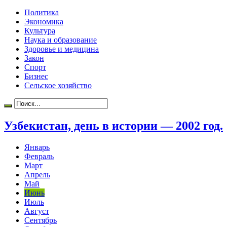
Политика
Экономика
Культура
Наука и образование
Здоровье и медицина
Закон
Спорт
Бизнес
Сельское хозяйство
Узбекистан, день в истории — 2002 год.
Январь
Февраль
Март
Апрель
Май
Июнь
Июль
Август
Сентябрь