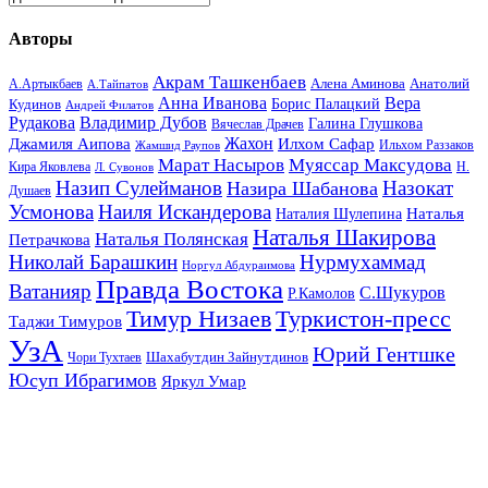
Авторы
Акрам Ташкенбаев
Анатолий
А.Артыкбаев
Алена Аминова
А.Тайпатов
Анна Иванова
Вера
Кудинов
Борис Палацкий
Андрей Филатов
Рудакова
Владимир Дубов
Галина Глушкова
Вячеслав Драчев
Жахон
Джамиля Аипова
Илхом Сафар
Жамшид Раупов
Ильхом Раззаков
Марат Насыров
Муяссар Максудова
Кира Яковлева
Л. Сувонов
Н.
Назип Сулейманов
Назокат
Назира Шабанова
Душаев
Усмонова
Наиля Искандерова
Наталья
Наталия Шулепина
Наталья Шакирова
Наталья Полянская
Петрачкова
Николай Барашкин
Нурмухаммад
Норгул Абдураимова
Правда Востока
Ватанияр
С.Шукуров
Р.Камолов
Тимур Низаев
Туркистон-пресс
Таджи Тимуров
УзА
Юрий Гентшке
Шахабутдин Зайнутдинов
Чори Тухтаев
Юсуп Ибрагимов
Яркул Умар