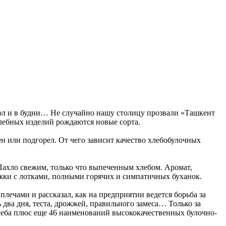
тол и в будни… Не случайно нашу столицу прозвали «Ташкент
лебных изделий рождаются новые сорта.
ен или подгорел. От чего зависит качество хлебобулочных
 Пахло свежим, только что выпеченным хлебом. Аромат,
ежки с лотками, полными горячих и симпатичных буханок.
ечами и рассказал, как на предприятии ведется борьба за
ь два дня, теста, дрожжей, правильного замеса… Только за
хлеба плюс еще 46 наименований высококачественных булочно-