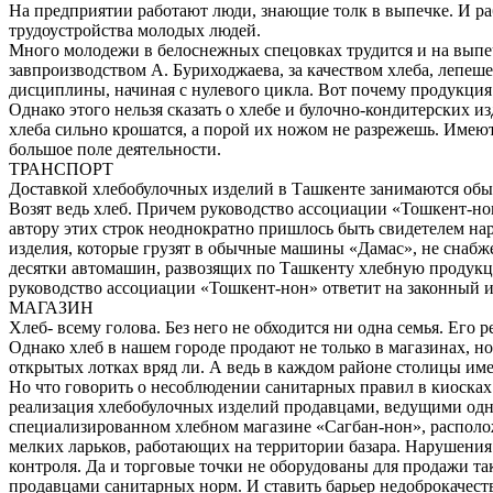
На предприятии работают люди, знающие толк в выпечке. И ра
трудоустройства молодых людей.
Много молодежи в белоснежных спецовках трудится и на выпеч
завпроизводством А. Буриходжаева, за качеством хлеба, лепеш
дисциплины, начиная с нулевого цикла. Вот почему продукция 
Однако этого нельзя сказать о хлебе и булочно-кондитерских 
хлеба сильно крошатся, а порой их ножом не разрежешь. Имею
большое поле деятельности.
ТРАНСПОРТ
Доставкой хлебобулочных изделий в Ташкенте занимаются обы
Возят ведь хлеб. Причем руководство ассоциации «Тошкент-но
автору этих строк неоднократно пришлось быть свидетелем нар
изделия, которые грузят в обычные машины «Дамас», не снабж
десятки автомашин, развозящих по Ташкенту хлебную продукц
руководство ассоциации «Тошкент-нон» ответит на законный 
МАГАЗИН
Хлеб- всему голова. Без него не обходится ни одна семья. Ег
Однако хлеб в нашем городе продают не только в магазинах, но
открытых лотках вряд ли. А ведь в каждом районе столицы име
Но что говорить о несоблюдении санитарных правил в киосках
реализация хлебобулочных изделий продавцами, ведущими одно
специализированном хлебном магазине «Сагбан-нон», располож
мелких ларьков, работающих на территории базара. Нарушения 
контроля. Да и торговые точки не оборудованы для продажи т
продавцами санитарных норм. И ставить барьер недоброкачест