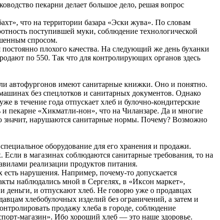
ководство пекарни делает большое дело, решая вопрос
хт», что на территории базара «Эски жува». По словам
бротность поступившей муки, соблюдение технологической
ышенным спросом.
я постоянно плохого качества. На следующий же день буханки
родают по 550. Так что для контролирующих органов здесь
ели автофургонов имеют санитарные книжки. Оно и понятно.
 машинах без спецлотков и санитарных документов. Однако
же в течение года отпускает хлеб и булочно-кондитерские
и пекарне «Хикматли-нон», что на Чиланзаре. Да и многие
то значит, нарушаются санитарные нормы. Почему? Возможно
т специальное оборудование для его хранения и продажи.
х. Если в магазинах соблюдаются санитарные требования, то на
равилами реализации продуктов питания.
х есть нарушения. Например, почему-то допускается
кты наблюдались мной в Сергелях, в «Иксон маркет»,
и деньги, и отпускают хлеб. Не говорю уже о продавцах
давцам хлебобулочных изделий без ограничений, а затем и
онтролировать продажу хлеба в городе, соблюдение
спорт-магазин». Ибо хороший хлеб — это наше здоровье.