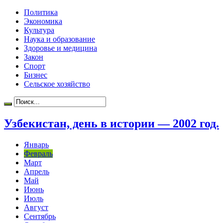
Политика
Экономика
Культура
Наука и образование
Здоровье и медицина
Закон
Спорт
Бизнес
Сельское хозяйство
Узбекистан, день в истории — 2002 год.
Январь
Февраль
Март
Апрель
Май
Июнь
Июль
Август
Сентябрь