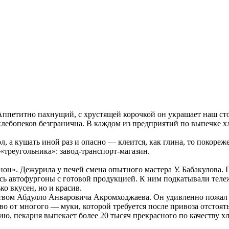
 Аппетитно пахнущий, с хрустящей корочкой он украшает наш с
хлебопеков безгранична. В каждом из предприятий по выпечке х
л, а кушать иной раз и опасно — клеится, как глина, то покореж
 «треугольника»: завод-транспорт-магазин.
-нон». Дежурила у печей смена опытного мастера У. Бабакулова.
ись автофургоны с готовой продукцией. К ним подкатывали тел
о вкусен, но и красив.
твом Абдулло Анваровича Акромходжаева. Он удивленно пожал пл
тво от многого — муки, которой требуется после привоза отстоят
ию, пекарня выпекает более 20 тысяч прекрасного по качеству 