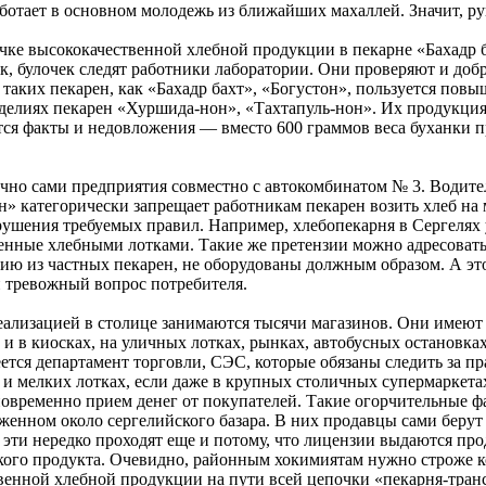
ботает в основном молодежь из ближайших махаллей. Значит, ру
ке высококачественной хлебной продукции в пекарне «Бахадр ба
ек, булочек следят работники лаборатории. Они проверяют и до
таких пекарен, как «Бахадр бахт», «Богустон», пользуется пов
изделиях пекарен «Хуршида-нон», «Тахтапуль-нон». Их продукци
тся факты и недовложения — вместо 600 граммов веса буханки п
чно сами предприятия совместно с автокомбинатом № 3. Водит
н» категорически запрещает работникам пекарен возить хлеб на
ушения требуемых правил. Например, хлебопекарня в Сергелях у
енные хлебными лотками. Такие же претензии можно адресовать 
ию из частных пекарен, не оборудованы должным образом. А э
и тревожный вопрос потребителя.
о реализацией в столице занимаются тысячи магазинов. Они имею
 и в киосках, на уличных лотках, рынках, автобусных остановка
ется департамент торговли, СЭС, которые обязаны следить за п
 и мелких лотках, если даже в крупных столичных супермаркета
временно прием денег от покупателей. Такие огорчительные фа
енном около сергелийского базара. В них продавцы сами берут 
эти нередко проходят еще и потому, что лицензии выдаются про
акого продукта. Очевидно, районным хокимиятам нужно строже к
венной хлебной продукции на пути всей цепочки «пекарня-тран