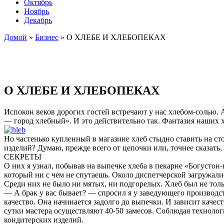
Октябрь
Ноябрь
Декабрь
Домой
»
Бизнес
»
О ХЛЕБЕ И ХЛЕБОПЕКАХ
О ХЛЕБЕ И ХЛЕБОПЕКАХ
Испокон веков дорогих гостей встречают у нас хлебом-солью.
— город хлебный». И это действительно так. Фантазия наших 
Но частенько купленный в магазине хлеб стыдно ставить на сто
изделий? Думаю, прежде всего от цепочки или, точнее сказать,
СЕКРЕТЫ
О них я узнал, побывав на выпечке хлеба в пекарне «Богустон
который ни с чем не спутаешь. Около диспетчерской загружал
Среди них не было ни мятых, ни подгорелых. Хлеб был не тольк
— А брак у вас бывает? — спросил я у заведующего производс
качество. Она начинается задолго до выпечки. И зависит качес
сутки мастера осуществляют 40-50 замесов. Соблюдая технолог
кондитерских изделий.