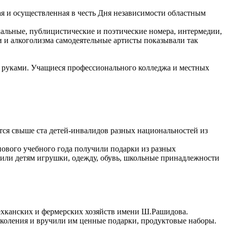
я и осуществленная в честь Дня независимости областным
кальные, публицистические и поэтические номера, интермедии,
 и алкоголизма самодеятельные артисты показывали так
и руками. Учащиеся профессионального колледжа и местных
ся свыше ста детей-инвалидов разных национальностей из
нового учебного года получили подарки из разных
чили детям игрушки, одежду, обувь, школьные принадлежности
дехканских и фермерских хозяйств имени Ш.Рашидова.
околения и вручили им ценные подарки, продуктовые наборы.