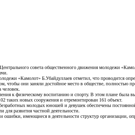
е Центрального совета общественного движения молодежи «Камо
ачи.
лодежи «Камолот» Б.Убайдуллаев отметил, что проводится опре
ом, чтобы они заняли достойное место в обществе, полностью п
 человек.
ения к физическому воспитанию и спорту. В этом плане была 
102 таких новых сооружения и отремонтирован 161 объект.
 безработных молодых юношей и девушек обеспечены постоянной
и для развития частной деятельности.
 и ошибки, имеющиеся в деятельности структур организации, оп