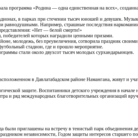
ла программа «Родина — одна единственная на всех», созданна
адионах, в парках при стечении тысяч юношей и девушек. Музы
яли равнодушными. Например, страшные последствия наркомании
представления: «Нет — белой смерти!»
, победителей которых наградили ценными призами.
айоне, молодежь, без преувеличения, сотворила праздник своим
утбольный стадион, где и прошло мероприятие.
граммы стали около двухсот тысяч молодых сурхандарьинцев.
сположенном в Давлатабадском районе Намангана, живут и учат
гической защите. Воспитанники детского учреждения в начале 
ентра и ряд международных благотворительных организаций вру
уда были приглашены на встречу в тенистый парк объединения 
праздником независимости, Годом защиты интересов старшего п