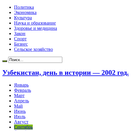
Политика
Экономика
Культура
Наука и образование
Здоровье и медицина
Закон
Спорт
Бизнес
Сельское хозяйство
Узбекистан, день в истории — 2002 год.
Январь
Февраль
Март
Апрель
Май
Июнь
Июль
Август
Сентябрь