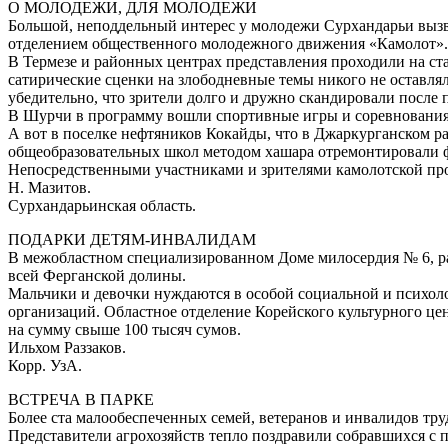
О МОЛОДЕЖИ, ДЛЯ МОЛОДЕЖИ
Большой, неподдельный интерес у молодежи Сурхандарьи вызва
отделением общественного молодежного движения «Камолот».
В Термезе и районных центрах представления проходили на ст
сатирические сценки на злободневные темы никого не оставл
убедительно, что зрители долго и дружно скандировали после 
В Шурчи в программу вошли спортивные игры и соревнования
А вот в поселке нефтяников Кокайды, что в Джаркурганском р
общеобразовательных школ методом хашара отремонтировали ф
Непосредственными участниками и зрителями камолотской про
Н. Мазитов.
Сурхандарьинская область.
ПОДАРКИ ДЕТЯМ-ИНВАЛИДАМ
В межобластном специализированном Доме милосердия № 6, ра
всей Ферганской долины.
Мальчики и девочки нуждаются в особой социальной и психоло
организаций. Областное отделение Корейского культурного ц
на сумму свыше 100 тысяч сумов.
Ильхом Раззаков.
Корр. УзА.
ВСТРЕЧА В ПАРКЕ
Более ста малообеспеченных семей, ветеранов и инвалидов тр
Представители агрохозяйств тепло поздравили собравшихся с 