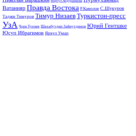
Норгул Абдураимова
Правда Востока
Ватанияр
С.Шукуров
Р.Камолов
Тимур Низаев
Туркистон-пресс
Таджи Тимуров
УзА
Юрий Гентшке
Шахабутдин Зайнутдинов
Чори Тухтаев
Юсуп Ибрагимов
Яркул Умар