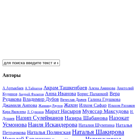
Авторы
Акрам Ташкенбаев
Анатолий
А.Артыкбаев
Алена Аминова
А.Тайпатов
Анна Иванова
Вера
Кудинов
Борис Палацкий
Андрей Филатов
Рудакова
Владимир Дубов
Галина Глушкова
Вячеслав Драчев
Жахон
Джамиля Аипова
Илхом Сафар
Жамшид Раупов
Ильхом Раззаков
Марат Насыров
Муяссар Максудова
Кира Яковлева
Л. Сувонов
Н.
Назип Сулейманов
Назокат
Назира Шабанова
Душаев
Усмонова
Наиля Искандерова
Наталья
Наталия Шулепина
Наталья Шакирова
Наталья Полянская
Петрачкова
Николай Барашкин
Нурмухаммад