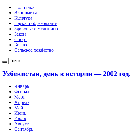
Политика
Экономика
Культура
Наука и образование
Здоровье и медицина
Закон
Спорт
Бизнес
Сельское хозяйство
Узбекистан, день в истории — 2002 год.
Январь
Февраль
Март
Апрель
Май
Июнь
Июль
Август
Сентябрь