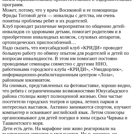
программ.
Может, потому, что у врача Восиковой и ее помощницы
Фриды Титовой дети — инвалиды с детства, им очень
понятны проблемы ребят и их родителей.
Клуб проводит различные мероприятия по общению детей-
инвалидов со здоровыми детьми, помогает родителям и в
приобретении инвалидных колясок, слуховых аппаратов,
ортопедических приспособлений…
Надо сказать, что юнусабадский клуб «КРИДИ» проводит
большую работу по обмену опытом для родителей и детей по
вопросам инвалидности. В этом им помогают постояно
проводимые семинары совместно с другими ННО,
работниками городского клуба «КРИДИ», «Умидворлик»,
информационно-реабилитационным центром «Лола»,
районным хокимиятом.
На снимках, представленных на фотовыставке, хорошо видно,
что ребята с ограниченными возможностями Юнусабадского
района столицы живут полноценной жизнью. Они частые
посетители городских театров и цирка, летних парков и
интересных выставок. Активно занимаются спортом, изучают
компьютер и осваивают английский язык. Летом спонсоры
организовывают для детей поездки в зоны отдыха Чарвака и
Ташкентского моря.
Дети есть дети. На марафоне они живо реагировали на
выступления артистов и музыкантов. Ну и, конечно, не