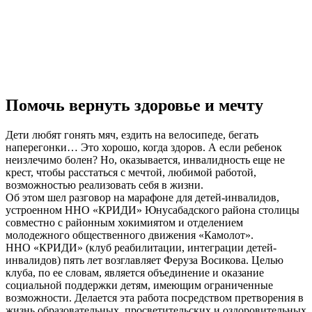
Помочь вернуть здоровье и мечту
Дети любят гонять мяч, ездить на велосипеде, бегать
наперегонки… Это хорошо, когда здоров. А если ребенок
неизлечимо болен? Но, оказывается, инвалидность еще не
крест, чтобы расстаться с мечтой, любимой работой,
возможностью реализовать себя в жизни.
Об этом шел разговор на марафоне для детей-инвалидов,
устроенном ННО «КРИДИ» Юнусабадского района столицы
совместно с районным хокимиятом и отделением
молодежного общественного движения «Камолот».
ННО «КРИДИ» (клуб реабилитации, интеграции детей-
инвалидов) пять лет возглавляет Феруза Восикова. Целью
клуба, по ее словам, является объединение и оказание
социальной поддержки детям, имеющим ограниченные
возможности. Делается эта работа посредством претворения в
жизнь образовательных, просветительских и оздоровительных