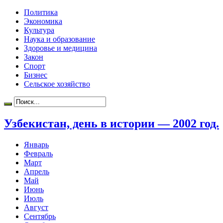
Политика
Экономика
Культура
Наука и образование
Здоровье и медицина
Закон
Спорт
Бизнес
Сельское хозяйство
Узбекистан, день в истории — 2002 год.
Январь
Февраль
Март
Апрель
Май
Июнь
Июль
Август
Сентябрь