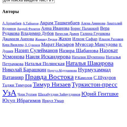
Авторы
Акрам Ташкенбаев
Анатолий
А.Артыкбаев
Алена Аминова
А.Тайпатов
Анна Иванова
Вера
Кудинов
Борис Палацкий
Андрей Филатов
Рудакова
Владимир Дубов
Галина Глушкова
Вячеслав Драчев
Жахон
Джамиля Аипова
Илхом Сафар
Жамшид Раупов
Ильхом Раззаков
Марат Насыров
Муяссар Максудова
Кира Яковлева
Л. Сувонов
Н.
Назип Сулейманов
Назокат
Назира Шабанова
Душаев
Усмонова
Наиля Искандерова
Наталья
Наталия Шулепина
Наталья Шакирова
Наталья Полянская
Петрачкова
Николай Барашкин
Нурмухаммад
Норгул Абдураимова
Правда Востока
Ватанияр
С.Шукуров
Р.Камолов
Тимур Низаев
Туркистон-пресс
Таджи Тимуров
УзА
Юрий Гентшке
Шахабутдин Зайнутдинов
Чори Тухтаев
Юсуп Ибрагимов
Яркул Умар