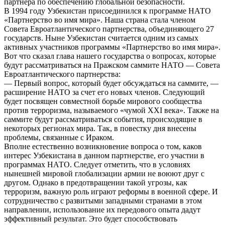
партнера по обеспечению глобальной безопасности.
В 1994 году Узбекистан присоединился к программе НАТО
«Партнерство во имя мира». Наша страна стала членом
Совета Евроатлантического партнерства, объединяющего 27
государств. Ныне Узбекистан считается одним из самых
активных участников программы «Партнерство во имя мира».
Вот что сказал глава нашего государства о вопросах, которые
будут рассматриваться на Пражском саммите НАТО — Совета
Евроатлантического партнерства:
— Первый вопрос, который будет обсуждаться на саммите, —
расширение НАТО за счет его новых членов. Следующий
будет посвящен совместной борьбе мирового сообщества
против терроризма, называемого «чумой XXI века». Также на
саммите будут рассматриваться события, происходящие в
некоторых регионах мира. Так, в повестку дня внесены
проблемы, связанные с Ираком.
Вполне естественно возникновение вопроса о том, каков
интерес Узбекистана в данном партнерстве, его участии в
программах НАТО. Следует отметить, что в условиях
нынешней мировой глобализации армии не воюют друг с
другом. Однако в предотвращении такой угрозы, как
терроризм, важную роль играют реформы в военной сфере. И
сотрудничество с развитыми западными странами в этом
направлении, использование их передового опыта дадут
эффективный результат. Это будет способствовать