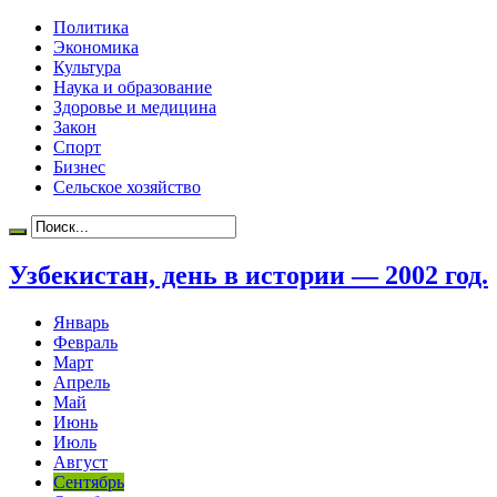
Политика
Экономика
Культура
Наука и образование
Здоровье и медицина
Закон
Спорт
Бизнес
Сельское хозяйство
Узбекистан, день в истории — 2002 год.
Январь
Февраль
Март
Апрель
Май
Июнь
Июль
Август
Сентябрь