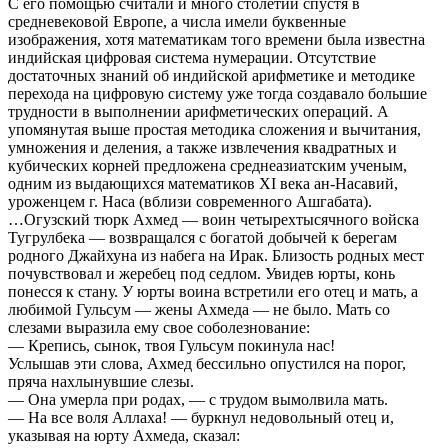
С его помощью считали и много столетий спустя в
средневековой Европе, а числа имели буквенные
изображения, хотя математикам того времени была известна
индийская цифровая система нумерации. Отсутствие
достаточных знаний об индийской арифметике и методике
перехода на цифровую систему уже тогда создавало большие
трудности в выполнении арифметических операций. А
упомянутая выше простая методика сложения и вычитания,
умножения и деления, а также извлечения квадратных и
кубических корней предложена среднеазиатским ученым,
одним из выдающихся математиков XI века ан-Насавий,
уроженцем г. Наса (вблизи современного Ашгабата).
…Огузский тюрк Ахмед — воин четырехтысячного войска
Тугрулбека — возвращался с богатой добычей к берегам
родного Джайхуна из набега на Ирак. Близость родных мест
почувствовал и жеребец под седлом. Увидев юрты, конь
понесся к стану. У юрты воина встретили его отец и мать, а
любимой Гульсум — жены Ахмеда — не было. Мать со
слезами выразила ему свое соболезнование:
— Крепись, сынок, твоя Гульсум покинула нас!
Услышав эти слова, Ахмед бессильно опустился на порог,
пряча нахлынувшие слезы.
— Она умерла при родах, — с трудом вымолвила мать.
— На все воля Аллаха! — буркнул недовольный отец и,
указывая на юрту Ахмеда, сказал: