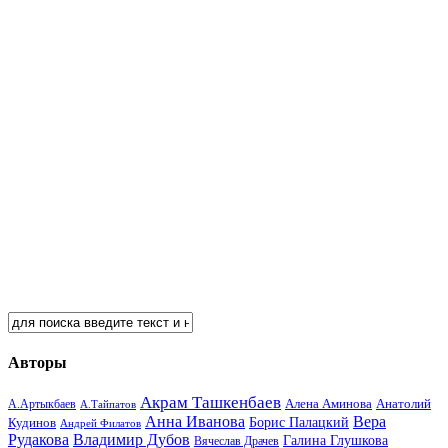
Авторы
Акрам Ташкенбаев
Анатолий
А.Артыкбаев
Алена Аминова
А.Тайпатов
Анна Иванова
Вера
Кудинов
Борис Палацкий
Андрей Филатов
Рудакова
Владимир Дубов
Галина Глушкова
Вячеслав Драчев