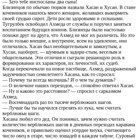
— Зато тебе ниспосланы два сына!
Близнецов по обычаю тюрков назвали Хасан и Хусан. В стане
кочевников нашлось много женщин, желавших выкормить
своей грудью сирот. Дети росли здоровыми и сильными.
Тугрулбек освободил Ахмеда от службы и поручил заняться
воспитанием будущих воинов. Близнецы были настолько
похожи друг на друга, что Ахмед не мог их различить. Но это
было только внешне, а внутренне, всем на удивление, они
отличались. Хасан был необщительным и замкнутым, а
Хусан, наоборот, — шумным и задири-стым, веселым и
общительным. Эти отличия и сыграли решающую роль в
формировании их характеров, их личностей, их судеб.
Когда перекочевали на новое пастбище, Ахмед, раздраженный
задумчивостью семилетнего Хасана, как-то спросил:
— Почему ты всегда молчишь? И о чем ты думаешь?
— О величине наших переходов, — спокойно ответил Хасан.
— Ну и каково это расстояние? — спросил с сарказмом
Ахмед.
— Восемнадцать раз по тысяче верблюжьих шагов.
— Лучше бы ты научился стрелять из лука, чем считать
верблюжьи шаги.
Хасана любил его дед. Он понимал, зачем нужно считать
количество верблюжьих шагов в дневных переходах каравана
кочеников, и правильно оценил усердие внука, считающего
число овец в отаре, число лошадей в каждом табуне. Суровый