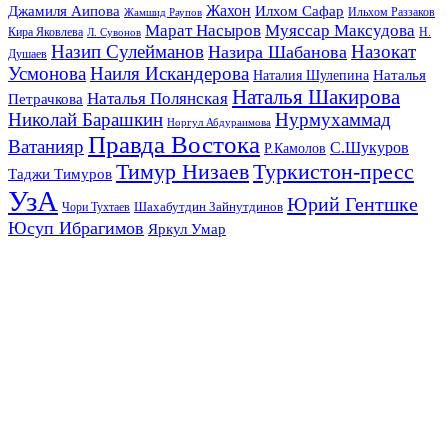
Жахон
Джамиля Аипова
Илхом Сафар
Жамшид Раупов
Ильхом Раззаков
Марат Насыров
Муяссар Максудова
Кира Яковлева
Л. Сувонов
Н.
Назип Сулейманов
Назокат
Назира Шабанова
Душаев
Усмонова
Наиля Искандерова
Наталья
Наталия Шулепина
Наталья Шакирова
Наталья Полянская
Петрачкова
Николай Барашкин
Нурмухаммад
Норгул Абдураимова
Правда Востока
Ватанияр
С.Шукуров
Р.Камолов
Тимур Низаев
Туркистон-пресс
Таджи Тимуров
УзА
Юрий Гентшке
Шахабутдин Зайнутдинов
Чори Тухтаев
Юсуп Ибрагимов
Яркул Умар