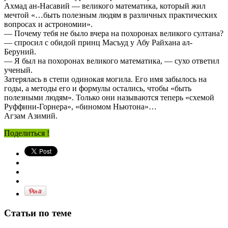
Ахмад ан-Насавий — великого математика, который жил
мечтой «…быть полезным людям в различных практических
вопросах и астрономии».
— Почему тебя не было вчера на похоронах великого султана?
— спросил с обидой принц Масъуд у Абу Райхана ал-
Беруний.
— Я был на похоронах великого математика, — сухо ответил
ученый.
Затерялась в степи одинокая могила. Его имя забылось на
годы, а методы его и формулы остались, чтобы «быть
полезными людям». Только они называются теперь «схемой
Руффини-Горнера», «биномом Ньютона»…
Агзам Азимий.
Поделиться !
Статьи по теме