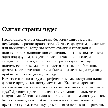
Султан страны чудес
Представьте, что вы оказались без калькулятора, а вам
необходимо срочно произвести обычное, допустим, сложение
или вычитание. Тогда вы берете бумагу и карандаш и
приступаете к выполнению сложения: вы записываете числа
одно под другим, как учили вас в начальной школе, и
складываете последовательно цифры каждого разряда,
причем, если результат оказывается равным или большим
десяти, то ставите ноль или избыток над десятью, а единицу
прибавляете к соседнему разряду…
Все это известно из курса арифметики. Так поступали наши
далекие предки, так поступаем и мы. Кто же из древних
математиков так позаботился о своих потомках и облегчил их
труд? Древние греки при счете пользовались пальцами и
камушками. У египтян или вавилонян главным инструментом
была счетная доска — абак. Затем абак прочно вошел в
практическую математику греков, а впоследствии — римлян.