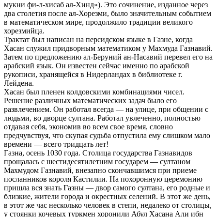
мукни фи-л-хисаб ал-Хинд»). Это сочинение, изданное через
два столетия после ал-Хорезми, было значительным событием
в математическом мире, продолжило традиции великого
хорезмийца.
Трактат был написан на персидском языке в Газне, когда
Хасан служил придворным математиком у Махмуда Газнавий.
Затем по предложению ал-Беруний ан-Насавий перевел его на
арабский язык. Он известен сейчас именно по арабской
рукописи, хранящейся в Нидерландах в библиотеке г.
Лейдена.
Хасан был пленен колдовскими комбинациями чисел.
Решение различных математических задач было его
развлечением. Он работал всегда — на улице, при общении с
людьми, во дворце султана. Работал увлеченно, полностью
отдавая себя, экономив во всем свое время, словно
предчувствуя, что скупая судьба отпустила ему слишком мало
времени — всего тридцать лет!
Газна, осень 1030 года. Столица государства Газнавидов
прощалась с шестидесятилетним государем — султаном
Махмудом Газнавий, внезапно скончавшимся при приеме
посланников короля Кастилии. На похоронную церемонию
пришла вся знать Газны — двор самого султана, его родные и
близкие, жители города и окрестных селений. В этот же день,
в этот же час несколько человек в степи, недалеко от столицы,
у стоянки кочевых туркмен хоронили Абул Хасана Али ибн