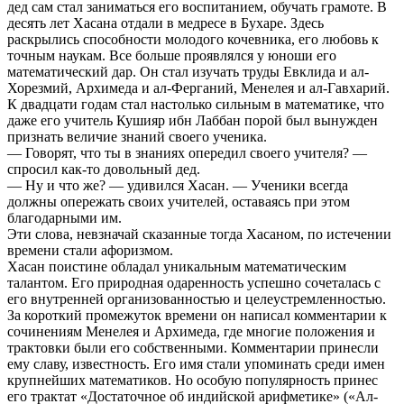
дед сам стал заниматься его воспитанием, обучать грамоте. В
десять лет Хасана отдали в медресе в Бухаре. Здесь
раскрылись способности молодого кочевника, его любовь к
точным наукам. Все больше проявлялся у юноши его
математический дар. Он стал изучать труды Евклида и ал-
Хорезмий, Архимеда и ал-Ферганий, Менелея и ал-Гавхарий.
К двадцати годам стал настолько сильным в математике, что
даже его учитель Кушияр ибн Лаббан порой был вынужден
признать величие знаний своего ученика.
— Говорят, что ты в знаниях опередил своего учителя? —
спросил как-то довольный дед.
— Ну и что же? — удивился Хасан. — Ученики всегда
должны опережать своих учителей, оставаясь при этом
благодарными им.
Эти слова, невзначай сказанные тогда Хасаном, по истечении
времени стали афоризмом.
Хасан поистине обладал уникальным математическим
талантом. Его природная одаренность успешно сочеталась с
его внутренней организованностью и целеустремленностью.
За короткий промежуток времени он написал комментарии к
сочинениям Менелея и Архимеда, где многие положения и
трактовки были его собственными. Комментарии принесли
ему славу, известность. Его имя стали упоминать среди имен
крупнейших математиков. Но особую популярность принес
его трактат «Достаточное об индийской арифметике» («Ал-