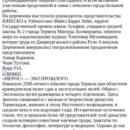
сурхандарьинцев. Выразил благодарность всем активным
участникам проделанной в связи с юбилеем города большой
работы.
На церемонии выступили руководитель представительства
ЮНЕСКО в Узбекистане Майкл Барри Лейн, лауреат
Государственной премии имени Зульфии, учащаяся средней
школы № 2 города Термеза Манзура Холмирзаева, чемпион
мира по национальному курашу Тоштемир Мухаммадиев,
ветеран труда из Джаркурганского района Рузи Аликулов.
Церемония завершилась театрализованным праздничным
представлением.
Анвар Каримов,
Чори Тухтаев.
Корр.УзА.
«МЕРОС» — ЭХО ПРОШЛОГО
Накануне 2500-летнего юбилея города Термеза при областном
краеведческом музее сдан в эксплуатацию музей «Мерос».
Экспонаты музея размещены в четырех отделениях. Здесь
зрители ознакомятся с жизнью и творчеством династии
Термизидов, живших в эпоху Восточного возрождения, в
средние века и последующие годы. Исторические источники
гласят, что в прошлом более 40 представителей этой династии
создали всемирно известные научные труды, трактаты по
теологии, философии, литературе и медицине. Однако до нас