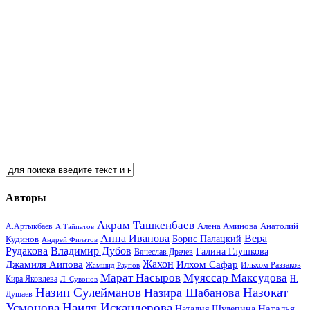
Авторы
Акрам Ташкенбаев
Анатолий
А.Артыкбаев
Алена Аминова
А.Тайпатов
Анна Иванова
Вера
Кудинов
Борис Палацкий
Андрей Филатов
Рудакова
Владимир Дубов
Галина Глушкова
Вячеслав Драчев
Жахон
Джамиля Аипова
Илхом Сафар
Жамшид Раупов
Ильхом Раззаков
Марат Насыров
Муяссар Максудова
Кира Яковлева
Л. Сувонов
Н.
Назип Сулейманов
Назокат
Назира Шабанова
Душаев
Усмонова
Наиля Искандерова
Наталья
Наталия Шулепина