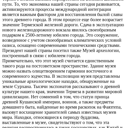
пути. То, что экономика нашей страны сегодня развивается,
активизируются процессы международной интеграции
является важным фактором для восстановления былой славы
этого древнего города. В этом процессе еще более возрастает
значение Термезской железной дороги. Сдача в эксплуатацию
нового железнодорожного вокзала явилось своеобразным
подарком к 2500-летнему юбилею города. Это сооружение,
возведенное с учетом своеобразных климатических условий
оазиса, оснащено современными техническими средствами.
Президент нашей страны посетил также Музей археологии,
построенный в связи с юбилеем города.
Примечательно, что этот музей считается единственным
такого рода на постсоветском пространстве. Здание музея
можно назвать олицетворением гармонии восточного и
современного зодчества. В экспозиции музея представлены
уникальные археологические находки, обнаруженные на
земле Сурхана. Тысячи экспонатов рассказывают о древней
культуре нашего края, значении Термеза в развитии мировой
цивилизации. Нет сомнений в том, что статуи принца
древней Кушанской империи, воинов, а также предметы
домашнего быта, найденные во время раскопок на Фаязтепа,
вызовут восхищение хранителей самых известных музеев
мира. Находки, относящиеся к периоду буддизма,
выставленные в музее, свидетельствуют о том, что эта
религия распространилась в таких государствах, как Китай и