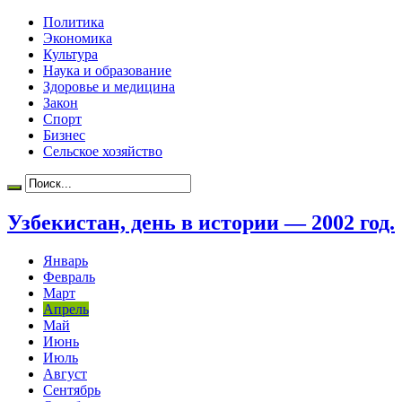
Политика
Экономика
Культура
Наука и образование
Здоровье и медицина
Закон
Спорт
Бизнес
Сельское хозяйство
Узбекистан, день в истории — 2002 год.
Январь
Февраль
Март
Апрель
Май
Июнь
Июль
Август
Сентябрь