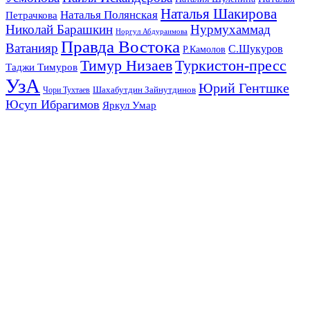
Наталья Шакирова
Наталья Полянская
Петрачкова
Николай Барашкин
Нурмухаммад
Норгул Абдураимова
Правда Востока
Ватанияр
С.Шукуров
Р.Камолов
Тимур Низаев
Туркистон-пресс
Таджи Тимуров
УзА
Юрий Гентшке
Шахабутдин Зайнутдинов
Чори Тухтаев
Юсуп Ибрагимов
Яркул Умар