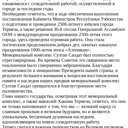
ознакомился с созидательной работой, осуществленной в
городе за последние годы.
Необходимо отметить, что в ходе обеспечения выполнения
постановления Кабинета Министров Республики Узбекистан
о подготовке и проведении 2500-летнего юбилея города
Термеза, а также решения 30-й сессии Генеральной Ассамблеи
ООН о международном праздновании 2500-летия этого
города, здесь проведена огромная работа. Она стала
логическим продолжением добрых дел, начатых накануне
празднования 1000-летия эпоса «Алпомыш».
Мемориальный комплекс Султан Саодат был полностью
отреставрирован. Во времена Советов это священное место
поклонения было совершенно заброшенным. Благодаря
независимости и инициативе Президента нашей страны, в
результате большого внимания к вопросам восстановления
памяти и наследия наших предков мемориальный комплекс
Султан Саодат превратился в благоустроенное место
паломничества.
Глава нашего государства, осматривая этот мемориальный
комплекс, а также мавзолей Хакима Термези, отметил, что они
не только напоминают о том, что мы — великий народ со
славным прошлым и великим будущим, но и являются
уникальным, бесценным духовным наследием,
вдохновляющим на новую созидательную работу.
Термез считался важным перекрестком на Великом шелковом