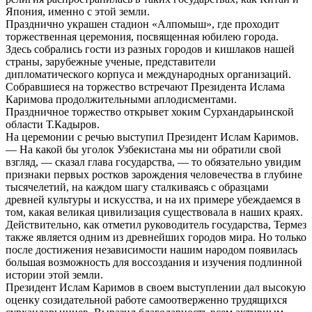
Япония, именно с этой земли.
Празднично украшен стадион «Алпомыш», где проходит
торжественная церемония, посвященная юбилею города.
Здесь собрались гости из разных городов и кишлаков нашей
страны, зарубежные ученые, представители
дипломатического корпуса и международных организаций.
Собравшиеся на торжество встречают Президента Ислама
Каримова продолжительными аплодисментами.
Праздничное торжество открывет хоким Сурхандарьинской
области Т.Кадыров.
На церемонии с речью выступил Президент Ислам Каримов.
— На какой бы уголок Узбекистана мы ни обратили свой
взгляд, — сказал глава государства, — то обязательно увидим
признаки первых ростков зарождения человечества в глубине
тысячелетий, на каждом шагу сталкиваясь с образцами
древней культуры и искусства, и на их примере убеждаемся в
том, какая великая цивилизация существовала в наших краях.
Действительно, как отметил руководитель государства, Термез
также является одним из древнейших городов мира. Но только
после достижения независимости нашим народом появилась
большая возможность для воссоздания и изучения подлинной
истории этой земли.
Президент Ислам Каримов в своем выступлении дал высокую
оценку созидательной работе самоотверженно трудящихся