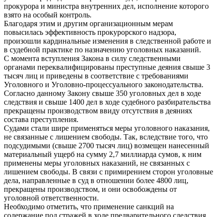
прокурора и министра внутренних дел, исполнение которого
взято на особый контроль.
Благодаря этим и другим организационным мерам
повысилась эффективность прокурорского надзора,
произошли кардинальные изменения в следственной работе и
в судебной практике по назначению уголовных наказаний.
С момента вступления Закона в силу следственными
органами переквалифицированы преступные деяния свыше 3
тысяч лиц и приведены в соответствие с требованиями
Уголовного и Уголовно-процессуального законодательства.
Согласно данному Закону свыше 350 уголовных дел в ходе
следствия и свыше 1400 дел в ходе судебного разбирательства
прекращены производством ввиду отсутствия в деяниях
состава преступления.
Судами стали шире применяться меры уголовного наказания,
не связанные с лишением свободы. Так, вследствие того, что
подсудимыми (свыше 2700 тысяч лиц) возмещен нанесенный
материальный ущерб на сумму 2,7 миллиарда сумов, к ним
применены меры уголовных наказаний, не связанных с
лишением свободы. В связи с примирением сторон уголовные
дела, направленные в суд в отношении более 4800 лиц,
прекращены производством, и они освобождены от
уголовной ответственности.
Необходимо отметить, что применение санкций на
содержание под стражей в ходе предварительного следствия