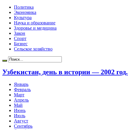
Политика
Экономика
Культура
Наука и образование
Здоровье и медицина
Закон
Спорт
Бизнес
Сельское хозяйство
Узбекистан, день в истории — 2002 год.
Январь
Февраль
Март
Апрель
Май
Июнь
Июль
Август
Сентябрь