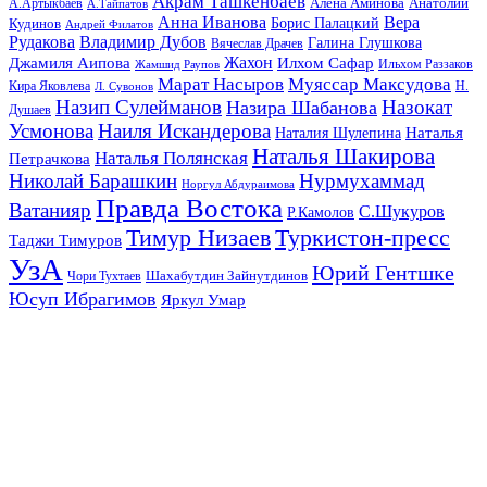
Акрам Ташкенбаев
Анатолий
А.Артыкбаев
Алена Аминова
А.Тайпатов
Анна Иванова
Вера
Кудинов
Борис Палацкий
Андрей Филатов
Рудакова
Владимир Дубов
Галина Глушкова
Вячеслав Драчев
Жахон
Джамиля Аипова
Илхом Сафар
Жамшид Раупов
Ильхом Раззаков
Марат Насыров
Муяссар Максудова
Кира Яковлева
Л. Сувонов
Н.
Назип Сулейманов
Назокат
Назира Шабанова
Душаев
Усмонова
Наиля Искандерова
Наталья
Наталия Шулепина
Наталья Шакирова
Наталья Полянская
Петрачкова
Николай Барашкин
Нурмухаммад
Норгул Абдураимова
Правда Востока
Ватанияр
С.Шукуров
Р.Камолов
Тимур Низаев
Туркистон-пресс
Таджи Тимуров
УзА
Юрий Гентшке
Шахабутдин Зайнутдинов
Чори Тухтаев
Юсуп Ибрагимов
Яркул Умар