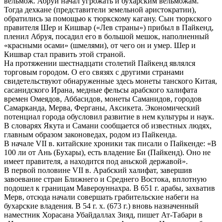
вельмож. Абруй начал угрожать и бухарским вельможам.
Тогда дехкане (представители земельной аристократии),
обратились за помощью к тюркскому кагану. Сын тюркского
правителя Шер и Кишвар («Лев страны») прибыл в Пайкенд,
пленил Абруя, посадил его в большой мешок, наполненный
«красными осами» (шмелями), от чего он и умер. Шер и
Кишвар стал править этой страной.
На протяжении шестнадцати столетий Пайкенд являлся
торговым городом. О его связях с другими странами
свидетельствуют обнаруженные здесь монеты танского Китая,
сасанидского Ирана, медные фельсы арабского халифата
времен Омеядов, Аббасидов, монеты Саманидов, городов
Самарканда, Мерва, Ферганы, Аксикета. Экономический
потенциал города обусловил развитие в нем культуры и наук.
В словарях Якута и Самани сообщается об известных людях,
главным образом законоведах, родом из Пайкенда.
В начале VII в. китайские хроники так писали о Пайкенде: «В
100 ли от Ань (Бухары), есть владение Би (Пайкенд). Оно не
имеет правителя, а находится под аньской державой».
В первой половине VII в. Арабский халифат, завершив
завоевание стран Ближнего и Среднего Востока, вплотную
подошел к границам Мавероуннахра. В 651 г. арабы, захватив
Мерв, отсюда начали совершать грабительские набеги на
бухарские владения. В 54 г. х. (673 г.) вновь назначенный
наместник Хорасана Убайдаллах Зияд, пишет Ат-Табари в