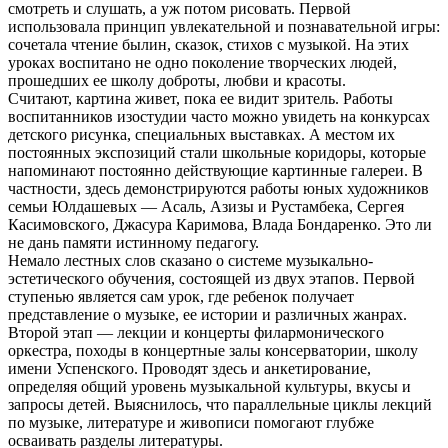
смотреть и слушать, а уж потом рисовать. Первой
использовала принцип увлекательной и познавательной игры:
сочетала чтение былин, сказок, стихов с музыкой. На этих
уроках воспитано не одно поколение творческих людей,
прошедших ее школу доброты, любви и красоты.
Считают, картина живет, пока ее видит зритель. Работы
воспитанников изостудии часто можно увидеть на конкурсах
детского рисунка, специальных выставках. А местом их
постоянных экспозиций стали школьные коридоры, которые
напоминают постоянно действующие картинные галереи. В
частности, здесь демонстрируются работы юных художников
семьи Юлдашевых — Асаль, Азизы и Рустамбека, Сергея
Касимовского, Джасура Каримова, Влада Бондаренко. Это ли
не дань памяти истинному педагогу.
Немало лестных слов сказано о системе музыкально-
эстетического обучения, состоящей из двух этапов. Первой
ступенью является сам урок, где ребенок получает
представление о музыке, ее истории и различных жанрах.
Второй этап — лекции и концерты филармонического
оркестра, походы в концертные залы консерватории, школу
имени Успенского. Проводят здесь и анкетирование,
определяя общий уровень музыкальной культуры, вкусы и
запросы детей. Выяснилось, что параллельные циклы лекций
по музыке, литературе и живописи помогают глубже
осваивать разделы литературы.