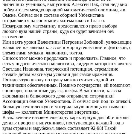
нынешних учеников, выпускник Алексей Пак, стал недавно
победителем международной математической олимпиады в
Омске. Сейчас он в составе сборной Узбекистана
отправляется на состязания математиков в Глазго.
Незаурядному математику предоставлено право выбора
любого вуза нашей страны, куда он будет зачислен без
экзаменов.
Или взять уроки Валентины Петровны Зобневой, увлекающие
малышей начальных классов в мир путешествий и фантазии, с
элементами музыки, живописи, театра.
Список этот можно продолжать и продолжать. Главное, что
есть у педагогического коллектива, лидером которого является
Светлана Ивановна, творческий потенциал, стремление
создать детям максимум условий для самовыражения.
Пятидесятую школу по праву можно считать одной из
технически обеспеченных. Помимо государства, ей помогают
спонсоры, подлинные друзья, шефы. В частности, классы
экономики и банковского дела открывали сотрудники
Ассоциации банков Узбекистана. И сейчас они под их опекой.
Большую техническую и материальную помощь оказывают
шефы — коллектив Министерства энергетики.
В заключение назовем еще одну характерную для 50-й школы
деталь: процент выпускников, поступающих каждый год в
вузы страны и зарубежья, здесь составляет 92-98! Такой
завидной результативностью может похвастаться не каждая