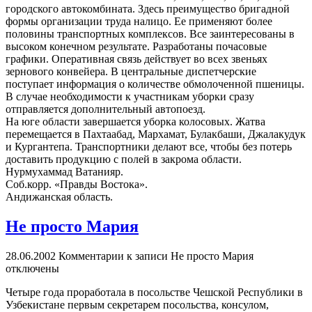
городского автокомбината. Здесь преимущество бригадной
формы организации труда налицо. Ее применяют более
половины транспортных комплексов. Все заинтересованы в
высоком конечном результате. Разработаны почасовые
графики. Оперативная связь действует во всех звеньях
зернового конвейера. В центральные диспетчерские
поступает информация о количестве обмолоченной пшеницы.
В случае необходимости к участникам уборки сразу
отправляется дополнительный автопоезд.
На юге области завершается уборка колосовых. Жатва
перемещается в Пахтаабад, Мархамат, Булакбаши, Джалакудук
и Кургантепа. Транспортники делают все, чтобы без потерь
доставить продукцию с полей в закрома области.
Нурмухаммад Ватанияр.
Соб.корр. «Правды Востока».
Андижанская область.
Не просто Мария
28.06.2002
Комментарии
к записи Не просто Мария
отключены
Четыре года проработала в посольстве Чешской Республики в
Узбекистане первым секретарем посольства, консулом,