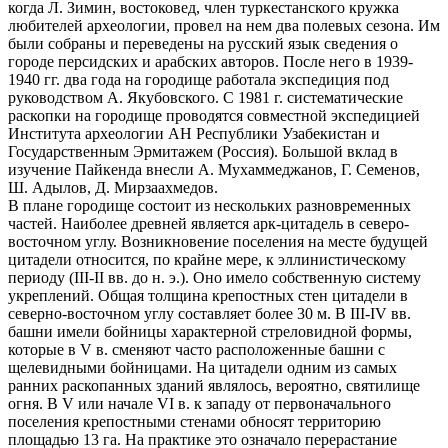
когда Л. Зимин, востоковед, член туркестанского кружка
любителей археологии, провел на нем два полевых сезона. Им
были собраны и переведены на русский язык сведения о
городе персидских и арабских авторов. После него в 1939-
1940 гг. два года на городище работала экспедиция под
руководством А. Якубовского. С 1981 г. систематические
раскопки на городище проводятся совместной экспедицией
Института археологии АН Республики Узабекистан и
Государственным Эрмитажем (Россия). Большой вклад в
изучение Пайкенда внесли А. Мухаммеджанов, Г. Семенов,
Ш. Адылов, Д. Мирзаахмедов.
В плане городище состоит из нескольких разновременных
частей. Наиболее древней является арк-цитадель в северо-
восточном углу. Возникновение поселения на месте будущей
цитадели относится, по крайне мере, к эллинистическому
периоду (III-II вв. до н. э.). Оно имело собственную систему
укреплений. Общая толщина крепостных стен цитадели в
северно-восточном углу составляет более 30 м. В III-IV вв.
башни имели бойницы характерной стреловидной формы,
которые в V в. сменяют часто расположенные башни с
щелевидными бойницами. На цитадели одним из самых
ранних раскопанных зданий являлось, вероятно, святилище
огня. В V или начале VI в. к западу от первоначального
поселения крепостными стенами обносят территорию
площадью 13 га. На практике это означало перерастание