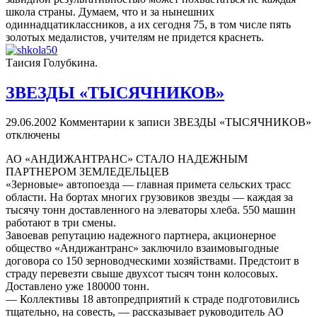
школа страны. Думаем, что и за нынешних
одиннадцатиклассников, а их сегодня 75, в том числе пять
золотых медалистов, учителям не придется краснеть.
Таисия Голубкина.
ЗВЕЗДЫ «ТЫСЯЧНИКОВ»
29.06.2002
Комментарии
к записи ЗВЕЗДЫ «ТЫСЯЧНИКОВ»
отключены
АО «АНДИЖАНТРАНС» СТАЛО НАДЕЖНЫМ
ПАРТНЕРОМ ЗЕМЛЕДЕЛЬЦЕВ
«Зерновые» автопоезда — главная примета сельских трасс
области. На бортах многих грузовиков звезды — каждая за
тысячу тонн доставленного на элеваторы хлеба. 550 машин
работают в три смены.
Завоевав репутацию надежного партнера, акционерное
общество «Андижантранс» заключило взаимовыгодные
договора со 150 зерноводческими хозяйствами. Предстоит в
страду перевезти свыше двухсот тысяч тонн колосовых.
Доставлено уже 180000 тонн.
— Коллективы 18 автопредприятий к страде подготовились
тщательно, на совесть, — рассказывает руководитель АО