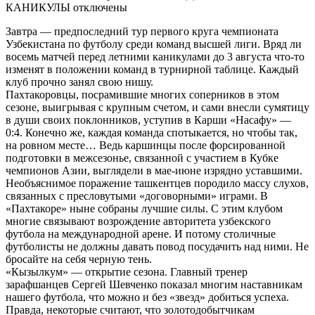
КАНИКУЛЫ
отключены
Завтра — предпоследний тур первого круга чемпионата
Узбекистана по футболу среди команд высшей лиги. Вряд ли
восемь матчей перед летними каникулами до 3 августа что-то
изменят в положении команд в турнирной таблице. Каждый
клуб прочно занял свою нишу.
Пахтакоровцы, посрамившие многих соперников в этом
сезоне, выигрывая с крупным счетом, и сами внесли сумятицу
в души своих поклонников, уступив в Карши «Насафу» —
0:4. Конечно же, каждая команда спотыкается, но чтобы так,
на ровном месте… Ведь каршинцы после форсированной
подготовки в межсезонье, связанной с участием в Кубке
чемпионов Азии, выглядели в мае-июне изрядно уставшими.
Необъяснимое поражение ташкентцев породило массу слухов,
связанных с пресловутыми «договорными» играми. В
«Пахтакоре» ныне собраны лучшие силы. С этим клубом
многие связывают возрождение авторитета узбекского
футбола на международной арене. И потому столичные
футболисты не должны давать повод посудачить над ними. Не
бросайте на себя черную тень.
«Кызылкум» — открытие сезона. Главный тренер
зарафшанцев Сергей Шевченко показал многим наставникам
нашего футбола, что можно и без «звезд» добиться успеха.
Правда, некоторые считают, что золотодобытчикам