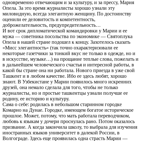
одновременно отвечающим и за культуру, и за прессу, Мария
Опела. За это время журналисты хорошо узнали эту
миловидную, всегда элегантную женщину. По достоинству
оценили ее деловитость и компетентность,
доброжелательность, предупредительность…
И вот срок дипломатической командировки у Марии и ее
мужа — советника посольства по экономике — Святоплука
Опела в нашей стране подошел к концу. Захотелось сказать
«Мисс элегантность» (так точно охарактеризовали ее
некоторые газетчики за тонкий вкус не только в одежде, но и
в искусстве, музыке…) на прощание теплые слова, пожелать и
в дальнейшем человеческого счастья и интересной работы, в
какой бы стране она ни работала. Нового приезда в уже свой
Ташкент и в любом качестве. Ибо ее здесь любят, хорошо
знают. В Узбекистане у Марии появилось много искренних
друзей, она немало сделала для того, чтобы не только
журналисты, но и простые ташкентцы узнали получше ее
родину, ее историю и культуру.
Сама о себе: родилась в небольшом старинном городке
Комарно на Дунае. Городке, имеющем богатое историческое
прошлое. Может, потому, что мать работала переводчиком,
любовь к языкам у дочери проснулась рано. Потом оказалось
призвание. А когда закончила школу, то выбрала для изучения
иностранных языков университет в далекой России, в
Волгограде. Здесь еще проявилась одна страсть Марии —