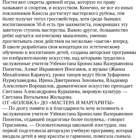
Постигают секреты древней игры, которую по праву
называют и спортом, и искусством. Конечно, не все из юных
поклонников Каиссы достигнут мастерского рубежа, тем
более получат титул гроссмейстера, хотя среди бывших
воспитанников 50-й есть три шахматиста, покоривших эту
заветную ступень мастерства. Важно другое, большинство
ребят научатся логическому мышлению, умению
просчитывать свои действия на несколько «шагов» вперед.
В школе разработана своя концепция по эстетическому
обучению и воспитанию детей, созданы авторские программы
по изобразительному искусству, над которыми трудились
заслуженные учителя Узбекистана Бронислава Валерьяновна
Пионтик, Ахмат Икрамович Иногамов, и музыке (Жанна
Михайловна Карачун), уроки танцев ведут Неля Зуфаровна
Нурмухамедова, Ирина Дмитриевна Зиновьева, Владимир
Алексеевич Ворошилов, драматическое искусство преподает
Светлана Александровна Курышева, мировую культуру —
Светлана Витальевна Жильцова.
ОТ «КОЛОБКА» ДО «МАСТЕРА И МАРГАРИТЫ»
— По долгу памяти и в благодарность хочу вспомнить о
заслуженном учителе Узбекистана Брониславе Валерьяновне
Пионтик, отдавшей педагогике более полувека,- говорит
Герасимова. — Основательница школьной изостудии, она
первой подготовила авторскую учебную программу, которая
вводила детей в мир красоты и гармонии, помогала сначала