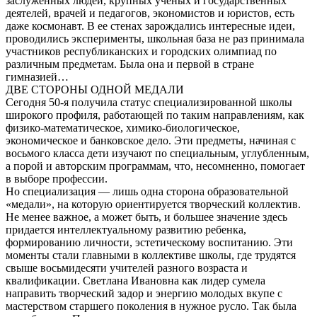
заслуженных людей, крупных ученых и государственных
деятелей, врачей и педагогов, экономистов и юристов, есть
даже космонавт. В ее стенах зарождались интересные идеи,
проводились эксперименты, школьная база не раз принимала
участников республиканских и городских олимпиад по
различным предметам. Была она и первой в стране
гимназией…
ДВЕ СТОРОНЫ ОДНОЙ МЕДАЛИ
Сегодня 50-я получила статус специализированной школы
широкого профиля, работающей по таким направлениям, как
физико-математическое, химико-биологическое,
экономическое и банковское дело. Эти предметы, начиная с
восьмого класса дети изучают по специальным, углубленным,
а порой и авторским программам, что, несомненно, помогает
в выборе профессии.
Но специализация — лишь одна сторона образовательной
«медали», на которую ориентируется творческий коллектив.
Не менее важное, а может быть, и большее значение здесь
придается интеллектуальному развитию ребенка,
формированию личности, эстетическому воспитанию. Эти
моменты стали главными в коллективе школы, где трудятся
свыше восьмидесяти учителей разного возраста и
квалификации. Светлана Ивановна как лидер сумела
направить творческий задор и энергию молодых вкупе с
мастерством старшего поколения в нужное русло. Так была