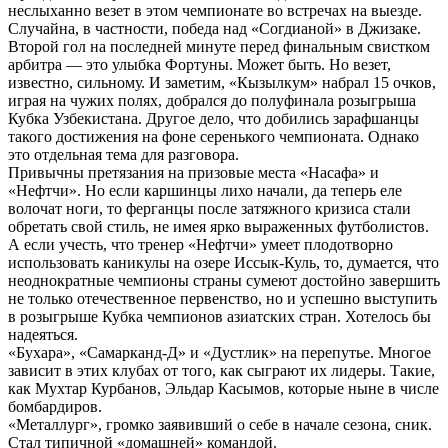
неслыханно везет в этом чемпионате во встречах на выезде.
Случайна, в частности, победа над «Согдианой» в Джизаке.
Второй гол на последней минуте перед финальным свистком
арбитра — это улыбка Фортуны. Может быть. Но везет,
известно, сильному. И заметим, «Кызылкум» набрал 15 очков,
играя на чужих полях, добрался до полуфинала розыгрыша
Кубка Узбекистана. Другое дело, что добились зарафшанцы
такого достижения на фоне серенького чемпионата. Однако
это отдельная тема для разговора.
Привычны претязания на призовые места «Насафа» и
«Нефтчи». Но если каршинцы лихо начали, да теперь еле
волочат ноги, то ферганцы после затяжного кризиса стали
обретать свой стиль, не имея ярко выраженных футболистов.
А если учесть, что тренер «Нефтчи» умеет плодотворно
использовать каникулы на озере Иссык-Куль, то, думается, что
неоднократные чемпионы страны сумеют достойно завершить
не только отечественное первенство, но и успешно выступить
в розыгрыше Кубка чемпионов азиатских стран. Хотелось бы
надеяться.
«Бухара», «Самарканд-Д» и «Дустлик» на перепутье. Многое
зависит в этих клубах от того, как сыграют их лидеры. Такие,
как Мухтар Курбанов, Эльдар Касымов, которые ныне в числе
бомбардиров.
«Металлург», громко заявивший о себе в начале сезона, сник.
Стал типичной «домашней» командой.