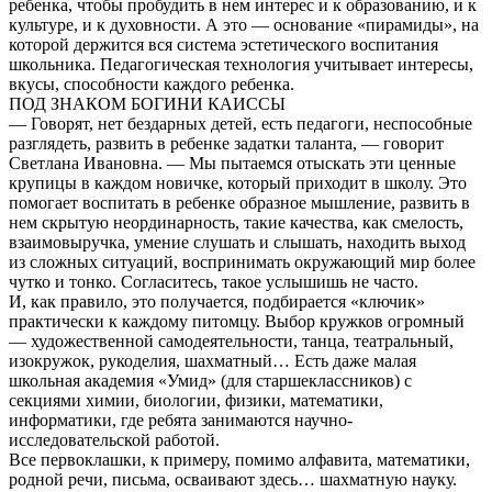
ребенка, чтобы пробудить в нем интерес и к образованию, и к
культуре, и к духовности. А это — основание «пирамиды», на
которой держится вся система эстетического воспитания
школьника. Педагогическая технология учитывает интересы,
вкусы, способности каждого ребенка.
ПОД ЗНАКОМ БОГИНИ КАИССЫ
— Говорят, нет бездарных детей, есть педагоги, неспособные
разглядеть, развить в ребенке задатки таланта, — говорит
Светлана Ивановна. — Мы пытаемся отыскать эти ценные
крупицы в каждом новичке, который приходит в школу. Это
помогает воспитать в ребенке образное мышление, развить в
нем скрытую неординарность, такие качества, как смелость,
взаимовыручка, умение слушать и слышать, находить выход
из сложных ситуаций, воспринимать окружающий мир более
чутко и тонко. Согласитесь, такое услышишь не часто.
И, как правило, это получается, подбирается «ключик»
практически к каждому питомцу. Выбор кружков огромный
— художественной самодеятельности, танца, театральный,
изокружок, рукоделия, шахматный… Есть даже малая
школьная академия «Умид» (для старшеклассников) с
секциями химии, биологии, физики, математики,
информатики, где ребята занимаются научно-
исследовательской работой.
Все первоклашки, к примеру, помимо алфавита, математики,
родной речи, письма, осваивают здесь… шахматную науку.