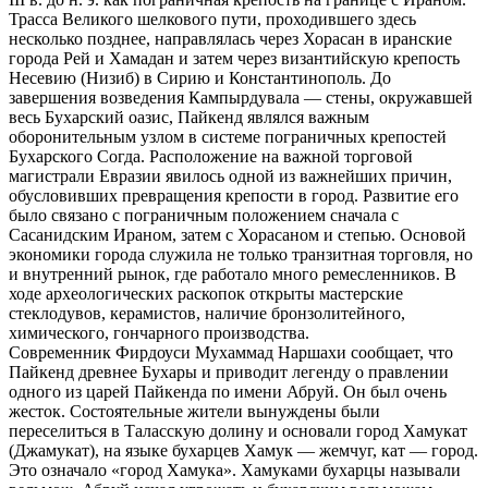
Трасса Великого шелкового пути, проходившего здесь
несколько позднее, направлялась через Хорасан в иранские
города Рей и Хамадан и затем через византийскую крепость
Несевию (Низиб) в Сирию и Константинополь. До
завершения возведения Кампырдувала — стены, окружавшей
весь Бухарский оазис, Пайкенд являлся важным
оборонительным узлом в системе пограничных крепостей
Бухарского Согда. Расположение на важной торговой
магистрали Евразии явилось одной из важнейших причин,
обусловивших превращения крепости в город. Развитие его
было связано с пограничным положением сначала с
Сасанидским Ираном, затем с Хорасаном и степью. Основой
экономики города служила не только транзитная торговля, но
и внутренний рынок, где работало много ремесленников. В
ходе археологических раскопок открыты мастерские
стеклодувов, керамистов, наличие бронзолитейного,
химического, гончарного производства.
Современник Фирдоуси Мухаммад Наршахи сообщает, что
Пайкенд древнее Бухары и приводит легенду о правлении
одного из царей Пайкенда по имени Абруй. Он был очень
жесток. Состоятельные жители вынуждены были
переселиться в Таласскую долину и основали город Хамукат
(Джамукат), на языке бухарцев Хамук — жемчуг, кат — город.
Это означало «город Хамука». Хамуками бухарцы называли