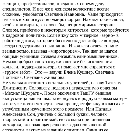
женщин, профессионалов, преданных своему делу
специалистов. И все же в женском коллективе всегда
сложнее,- улыбается Светлана Ивановна.- Чаще приходится
пускать в ход искусство «миротворца». Нахожу такие слова,
чтобы примирить, казалось бы, непримиримые стороны.
Словом, прибегаю к некоторым хитростям, которые требуются
в кадровой политике. Если вижу хоть мизерное «зерно» в
работе педагога, которое обязательно даст добрые всходы,
всегда поддерживаю начинание. И коллеги отвечают мне
взаимностью, называя «миротворцем». Так шаг за шагом
общими усилиями создаем ансамбль единомышленников.
Немало добрых слов заслуживают все без исключения
коллеги, поддержка которых помогает мне справиться с
«грузом забот». Это — завучи Елена Кушнер, Светлана
Постнова, Светлана Жильцова.
Не умаляя достоинств остальных учителей, назову Татьяну
Дмитриевну Соловьеву, недавно награжденную орденом
«Мехнат Шухрати». После окончания ТашГУ бывшая
выпускница нашей школы вернулась в родную «альма матер»
и вот уже почти четверть века преподает физику в классах с
углубленным изучением этого предмета. Или Наталья
Алексеевна Сон, учитель с большой буквы, человек
творческий и талантливый, ею создана оригинальная
методика, включающая решение задач повышенной
сложности, взятых из заданий олимпиад. Один из ее