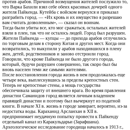
против арабов. Причиной возмущения жителей послужило то,
что Варка Бахили взял себе обеих красивых дочерей одного
жителя Пайкенда. Кутейба с войском вернулся и приказал
разграбить город. — «Их кровь и их имущество я разрешаю
вам считать дозволенным», — сказал он воинам.
Тогда были убиты все, кто мог сражаться, остальных жителей
взяли в плен, так что не осталось людей. Город был разрушен.
Жители Пайкенда — купцы — до прихода арабов отлучились
по торговым делам в сторону Китая и других мест. Когда они
возвратились, то выкупили у арабов находившихся в плену
жен, детей, родственников и заново отстроили город.
Говорили, что кроме Пайкенда не было другого города,
который, будучи разрушен совершенно, так скоро был бы
вновь населен теми же самыми жителями.
После восстановления города жизнь в нем продолжалась еще
четыре века, выплеснувшись за пределы крепостных стен.
Теперь не крепостные стены, а мощь государства
обеспечивала защиту от внешнего врага. Во время правления
династии Саманидов город является личным владением
правящей династии и поэтому был вычеркнут из податной
книги. В начале XI в. жизнь в городе замирает, вероятно, из-за
недостатка воды. Караханид Арсланхан в XII в.
предпринимает неудачную попытку провести к Пайкенду
отдельный канал из Каракульдарьи (Зарафшана).
Археологическое исследование городища началось в 1913 г.,