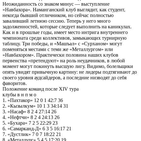
Неожиданность со знаком минус — выступление
«Навбахора». Наманганский клуб выглядит, как студент,
некогда бывший отличником, но сейчас полностью
заваливший летнюю сессию. Теперь у него много
задолженностей, которые следует выполнить на каникулах.
Как и в прошлые годы, имеет место интрига внутреннего
чемпионата среди коллективов, замыкающих турнирную
таблицу. Три победы, и «Машъал» с «Сурханом» могут
поменяться местами с теми же «Металлургом» или
«Навбахором». Практически половина наших клубов
первенства «претендуют» на роль неудачников, в любой
момент могут покинуть высшую лигу. Видимо, болельщики
опять увидят привычную картину: не лидеры подтягивают до
своего уровня аудсайдеров, а последние низводят до себя
фаворитов.
Положение команд после XIV тура
клубы в н п м о
1. «Пахтакор» 12 0 1 42:7 36
2. «Кызылкум» 10 1 3 34:14 31
3. «Насаф» 8 2 4 27:14 26
4. «Нефтчи» 8 2 4 24:13 26
5. «Бухара» 7 2 5 22:29 23
6. «Самарканд-Д» 6 3 5 16:17 21
7. «Дустлик» 7 0 7 18:22 21
8. «Металлург» 5 4 5 17:20 19