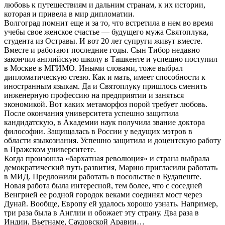
любовь к путешествиям и дальним странам, к их истории,
которая и привела в мир дипломатии.
Волгоград помнит еще и за то, что встретила в нем во время
учебы свое женское счастье — будущего мужа Святоплука,
студента из Остравы. И вот 20 лет супруги живут вместе.
Вместе и работают последние годы. Сын Тибор недавно
закончил английскую школу в Ташкенте и успешно поступил
в Москве в МГИМО. Иными словами, тоже выбрал
дипломатическую стезю. Как и мать, имеет способности к
иностранным языкам. Да и Святоплуку пришлось сменить
инженерную профессию на предприятии и заняться
экономикой. Вот каких метаморфоз порой требует любовь.
После окончания университета успешно защитила
кандидатскую, в Академии наук получила звание доктора
философии. Защищалась в России у ведущих мэтров в
области языкознания. Успешно защитила и доцентскую работу
в Пражском университете.
Когда произошла «бархатная революция» и страна выбрала
демократический путь развития, Марию пригласили работать
в МИД. Предложили работать в посольстве в Будапеште.
Новая работа была интересной, тем более, что с соседней
Венгрией ее родной городок веками соединял мост через
Дунай. Вообще, Европу ей удалось хорошо узнать. Например,
три раза была в Англии и обожает эту страну. Два раза в
Индии, Вьетнаме, Саудовской Аравии…