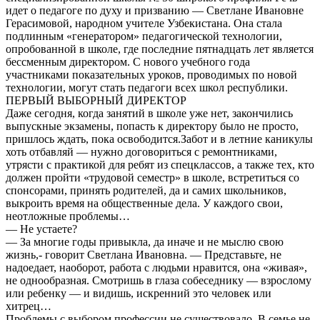
идет о педагоге по духу и призванию — Светлане Ивановне
Герасимовой, народном учителе Узбекистана. Она стала
подлинным «генератором» педагогической технологии,
опробованной в школе, где последние пятнадцать лет является
бессменным директором. С нового учебного года
участниками показательных уроков, проводимых по новой
технологии, могут стать педагоги всех школ республики.
ПЕРВЫЙ ВЫБОРНЫЙ ДИРЕКТОР
Даже сегодня, когда занятий в школе уже нет, закончились
выпускные экзамены, попасть к директору было не просто,
пришлось ждать, пока освободится.Забот и в летние каникулы
хоть отбавляй — нужно договориться с ремонтниками,
утрясти с практикой для ребят из спецклассов, а также тех, кто
должен пройти «трудовой семестр» в школе, встретиться со
спонсорами, принять родителей, да и самих школьников,
выкроить время на общественные дела. У каждого свои,
неотложные проблемы…
— Не устаете?
— За многие годы привыкла, да иначе и не мыслю свою
жизнь,- говорит Светлана Ивановна. — Представьте, не
надоедает, наоборот, работа с людьми нравится, она «живая»,
не однообразная. Смотришь в глаза собеседнику — взрослому
или ребенку — и видишь, искренний это человек или
хитрец…
Проблемы с выбором профессии не существовало. В семье не