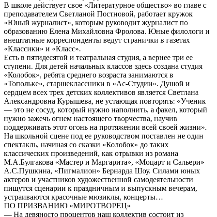
В школе действует свое «Литературное общество» во главе с
преподавателем Светланой Постновой, работает кружок
«Юный журналист», которым руководит журналист по
образованию Елена Михайловна Фролова. Юные филологи и
внештатные корреспонденты ведут странички в газетах
«Классики» и «Класс».
Есть в пятидесятой и театральная студия, а вернее три ее
ступени. Для детей начальных классов здесь создана студия
«Колобок», ребята среднего возраста занимаются в
«Топольке», старшеклассники в «Ас-Студии». Душой и
сердцем всех трех детских коллективов является Светлана
Александровна Курышева, не устающая повторять: «Ученик
— это не сосуд, который нужно наполнить, а факел, который
нужно зажечь огнем настоящего творчества, научив
поддерживать этот огонь на протяжении всей своей жизни».
На школьной сцене под ее руководством поставлен не один
спектакль, начиная со сказки «Колобок» до таких
классических произведений, как отрывки из романа
М.А.Булгакова «Мастер и Маргарита», «Моцарт и Сальери»
А.С.Пушкина, «Пигмалион» Бернарда Шоу. Силами юных
актеров и участников художественной самодеятельности
пишутся сценарии к праздничным и выпускным вечерам,
устраиваются красочные мюзиклы, концерты…
ПО ПРИЗВАНИЮ «МИРОТВОРЕЦ»
— На девяносто процентов наш коллектив состоит из