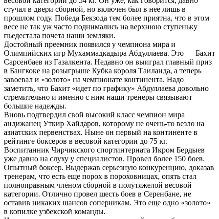
весовой категории до 54 кг. Он уже, как говорится, давно
стучал в двери сборной, но включен был в нее лишь в
прошлом году. Победа Бекзода тем более приятна, что в этом
весе не так уж часто поднимались на верхнюю ступеньку
пьедестала почета наши земляки.
Достойный преемник появился у чемпиона мира и
Олимпийских игр Мухаммадкадыра Абдуллаева. Это — Бахит
Сарсенбаев из Газалкента. Недавно он выиграл главный приз
в Бангкоке на розыгрыше Кубка короля Таиланда, а теперь
завоевал и «золото» на чемпионате континента. Надо
заметить, что Бахит «идет по графику» Абдуллаева довольно
стремительно и именно с ним наши тренеры связывают
большие надежды.
Вновь подтвердил свой высокий класс чемпион мира
андижанец Уткир Хайдаров, которому не очень-то везло на
азиатских первенствах. Ныне он первый на континенте в
рейтинге боксеров в весовой категории до 75 кг.
Воспитанник Чирчикского спортинтерната Икром Бердыев
уже давно на слуху у специалистов. Провел более 150 боев.
Опытный боксер. Выдержав серьезную конкуренцию, доказав
тренерам, что есть еще порох в пороховницах, опять стал
полноправным членом сборной в полутяжелой весовой
категории. Отлично провел шесть боев в Серенбане, не
оставив никаких шансов соперникам. Это еще одно «золото»
в копилке узбекской команды.