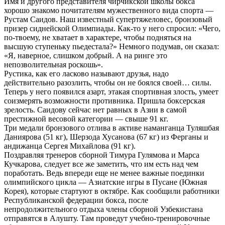
Имя и другого представителя чирчикской школы бокса
хорошо знакомо почитателям мужественного вида спорта —
Рустам Саидов. Наш известный супертяжеловес, бронзовый
призер сиднейской Олимпиады. Как-то у него спросил: «Чего,
по-твоему, не хватает в характере, чтобы подняться на
высшую ступеньку пьедестала?» Немного подумав, он сказал:
«Я, наверное, слишком добрый. А на ринге это
непозволительная роскошь».
Рустика, как его ласково называют друзья, надо
действительно разозлить, чтобы он не боялся своей… силы.
Теперь у него появился азарт, этакая спортивная злость, умеет
соизмерять возможности противника. Пришла боксерская
зрелость. Саидову сейчас нет равных в Азии в самой
престижной весовой категории — свыше 91 кг.
Три медали бронзового отлива в активе наманганца Туляшбая
Даниярова (51 кг), Шерзода Хусанова (67 кг) из Ферганы и
андижанца Сергея Михайлова (91 кг).
Поздравляя тренеров сборной Тимура Гулямова и Марса
Кучкарова, следует все же заметить, что им есть над чем
поработать. Ведь впереди еще не менее важные поединки
олимпийского цикла — Азиатские игры в Пусане (Южная
Корея), которые стартуют в октябре. Как сообщили работники
Республиканской федерации бокса, после
непродолжительного отдыха члены сборной Узбекистана
отправятся в Алушту. Там проведут учебно-тренировочные