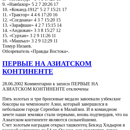
9. «Навбахор» 5 2 7 20:26 17
10. «Коканд-1912″ 5 2 7 15:21 17
11. «Трактор» 4 4 6 17:20 16
12. «Согдиана» 4 3 7 15:20 15
13. «Зарафшан» 4 2 7 15:15 14
14. «Андижан» 3 3 8 15:27 12
15. «Сурхан» 3 2 9 11:26 11
16. «Машъал» 3 2 9 12:29 11
Тимур Низаев.
Обозреватель «Правды Востока».
ПЕРВЫЕ НА АЗИАТСКОМ
КОНТИНЕНТЕ
28.06.2002
Комментарии
к записи ПЕРВЫЕ НА
АЗИАТСКОМ КОНТИНЕНТЕ
отключены
Пять золотых и три бронзовые медали завоевали узбекские
боксеры на чемпионате Азии, который завершился в
небольшом городе Серенбан в Малайзии. И в командном
зачете наши земляки стали первыми, вновь подтвердив, что на
Азиатском континенте являются сильнейшими.
Счет золотым наградам открыл ташкентец Бекзод Хидыров в