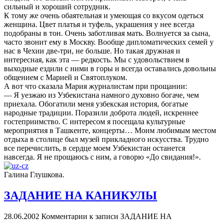
сильный и хороший сотрудник.
К тому же очень обаятельная и умеющая со вкусом одеться
женщина. Цвет платья и туфель, украшения у нее всегда
подобраны в тон. Очень заботливая мать. Волнуется за сына,
часто звонит ему в Москву. Вообще дипломатических семей у
нас в Чехии две-три, не больше. Но такая дружная и
интересная, как эта — редкость. Мы с удовольствием в
выходные ездили с ними в горы и всегда оставались довольны
общением с Марией и Святоплуком.
А вот что сказала Мария журналистам при прощании:
— Я уезжаю из Узбекистана намного духовно богаче, чем
приехала. Обогатили меня узбекская история, богатые
народные традиции. Поразили доброта людей, искреннее
гостеприимство. С интересом я посещала культурные
мероприятия в Ташкенте, концерты… Моим любимым местом
отдыха в столице был музей прикладного искусства. Трудно
все перечислить, в сердце моем Узбекистан останется
навсегда. Я не прощаюсь с ним, а говорю «До свидания!».
Галина Глушкова.
ЗАДАНИЕ НА КАНИКУЛЫ
28.06.2002
Комментарии
к записи ЗАДАНИЕ НА