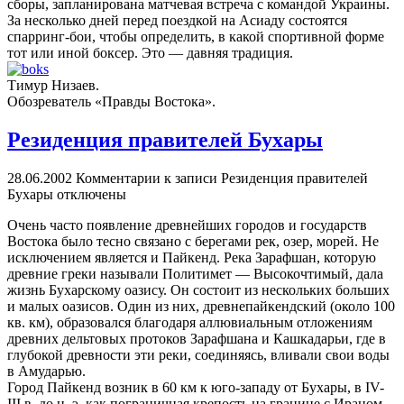
сборы, запланирована матчевая встреча с командой Украины.
За несколько дней перед поездкой на Асиаду состоятся
спарринг-бои, чтобы определить, в какой спортивной форме
тот или иной боксер. Это — давняя традиция.
Тимур Низаев.
Обозреватель «Правды Востока».
Резиденция правителей Бухары
28.06.2002
Комментарии
к записи Резиденция правителей
Бухары
отключены
Очень часто появление древнейших городов и государств
Востока было тесно связано с берегами рек, озер, морей. Не
исключением является и Пайкенд. Река Зарафшан, которую
древние греки называли Политимет — Высокочтимый, дала
жизнь Бухарскому оазису. Он состоит из нескольких больших
и малых оазисов. Один из них, древнепайкендский (около 100
кв. км), образовался благодаря аллювиальным отложениям
древних дельтовых протоков Зарафшана и Кашкадарьи, где в
глубокой древности эти реки, соединяясь, вливали свои воды
в Амударью.
Город Пайкенд возник в 60 км к юго-западу от Бухары, в IV-
III в. до н. э. как пограничная крепость на границе с Ираном.