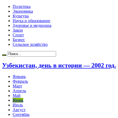
Политика
Экономика
Культура
Наука и образование
Здоровье и медицина
Закон
Спорт
Бизнес
Сельское хозяйство
Узбекистан, день в истории — 2002 год.
Январь
Февраль
Март
Апрель
Май
Июнь
Июль
Август
Сентябрь