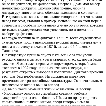
было ни учителей, ни филологов, я первая. Дома мой выбор
полностью одобряли. Сколько себя помню, любила
литературу, много читала, обожала изложения и сочинения.
Все давалось легко, а мое школьное «творчество» зачитывали
перед классом, ставили в пример. Вспоминаю об этой поре с
трепетом и с особым почитанием думаю об учителях, которые
не только поддерживали мои увлечения, но и помогли в
выборе профессии.
Без труда поступила на филфак в ТашГУ.После студенческой
скамьи сразу пошла преподавать русский язык, литературу, а
потом и эстетику сначала в 187-й, затем в 64-й школах
Ташкента.
В пятидесятую пришла спустя пять лет. Вела там уроки
русского языка и литературы в старших классах, потом была
завучем. Я оказалась первым ее директором, который занял
этот пост в 1987 году не по назначению «сверху», а в
результате открытых выборов в коллективе. Для того времени
этот шаг был необычным. На должность директора
претендовали три достойные кандидатуры. Со значительным
перевесом голосов я вышла вперед.
Да, был и такой момент в жизни коллектива. А вообще
«биография» одного из старейших средних учебных
заведений страны очень богатая. Школа по праву гордится не
только своими выпускниками, среди которых немало