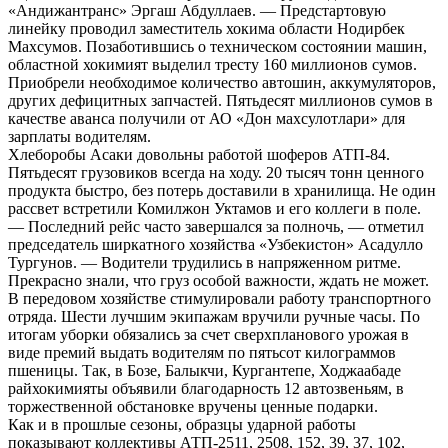
«Андижантранс» Эргаш Абдуллаев. — Предстартовую
линейку проводил заместитель хокима области Нодирбек
Махсумов. Позаботившись о техническом состоянии машин,
областной хокимият выделил тресту 160 миллионов сумов.
Приобрели необходимое количество автошин, аккумуляторов,
других дефицитных запчастей. Пятьдесят миллионов сумов в
качестве аванса получили от АО «Дон махсулотлари» для
зарплаты водителям.
Хлеборобы Асаки довольны работой шоферов АТП-84.
Пятьдесят грузовиков всегда на ходу. 20 тысяч тонн ценного
продукта быстро, без потерь доставили в хранилища. Не один
рассвет встретили Комилжон Уктамов и его коллеги в поле.
— Последний рейс часто завершался за полночь, — отметил
председатель ширкатного хозяйства «Узбекистон» Асадулло
Тургунов. — Водители трудились в напряженном ритме.
Прекрасно знали, что груз особой важности, ждать не может.
В передовом хозяйстве стимулировали работу транспортного
отряда. Шести лучшим экипажам вручили ручные часы. По
итогам уборки обязались за счет сверхпланового урожая в
виде премий выдать водителям по пятьсот килограммов
пшеницы. Так, в Бозе, Балыкчи, Кургантепе, Ходжаабаде
райхокимияты объявили благодарность 12 автозвеньям, в
торжественной обстановке вручены ценные подарки.
Как и в прошлые сезоны, образцы ударной работы
показывают коллективы АТП-2511, 2508, 152, 39, 37, 102,