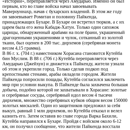
«Истории», переправляется через Амударью. Именно он был
первым, кто во главе войска начал завоевывать
Мавероуннахр, начав с бухарских владений. В этом же году
он завоевывает Ромитан и половину Пайкенда,
принадлежащих Бухаре. В Бухаре он встретил тюрков, а с их
царем была его жена Кабадж-Хатун. Только один сапожок
царицы, обнаруженный арабами на поле брани, украшенный
драгоценными украшениями и чулок, сотканный из золотой
ткани, был оценен в 200 тыс. дирхемов (серебряная монета
весом 4,15 грамма).
В 86 г. х. (704 г.) наместником Хорасана становится Кутейба
бин Муслим. В 88 г. (706 г.) Кутейба переправляется через
Амударью (Джейхун) и движется к Пайкенду, жители узнали
об этом и укрепили город. Только сделав подкоп под
крепостными стенами, арабы овладели городом. Жители
Пайкенда попросили пощады, Кутейба согласился заключить
мир при условии выкупа. В Пайкенде была захвачена большая
добыча, подобно которой не захватывали в Хорасане: золотые
и серебряные сосуды, серебряный идол весом 4 тысячи
дирхемов, множество серебряных кубков общим весом 150000
золотых мискалей. Один из защитников предложил за себя
выкуп, равный 1 млн дирхемов, но Кутейба отказал и велел
казнить его. Затем оставив во главе города Варка Бахили,
Кутейба направился к Бухаре. Пройдя с войском около 6-12
км, он получил сообщение, что жители Пайкенда восстали