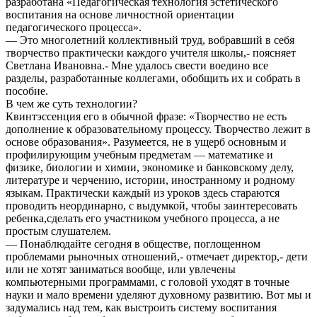
разработана «Педагогическая технология эстетического
воспитания на основе личностной ориентации
педагогического процесса».
— Это многолетний коллективный труд, вобравший в себя
творчество практически каждого учителя школы,- поясняет
Светлана Ивановна.- Мне удалось свести воедино все
разделы, разработанные коллегами, обобщить их и собрать в
пособие.
В чем же суть технологии?
Квинтэссенция его в обычной фразе: «Творчество не есть
дополнение к образовательному процессу. Творчество лежит в
основе образования». Разумеется, не в ущерб основным и
профилирующим учебным предметам — математике и
физике, биологии и химии, экономике и банковскому делу,
литературе и черчению, истории, иностранному и родному
языкам. Практически каждый из уроков здесь стараются
проводить неординарно, с выдумкой, чтобы заинтересовать
ребенка,сделать его участником учебного процесса, а не
простым слушателем.
— Понаблюдайте сегодня в обществе, поглощенном
проблемами рыночных отношений,- отмечает директор,- дети
или не хотят заниматься вообще, или увлечены
компьютерными программами, с головой уходят в точные
науки и мало времени уделяют духовному развитию. Вот мы и
задумались над тем, как выстроить систему воспитания