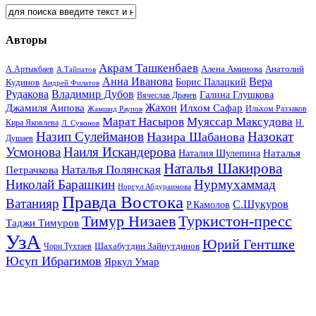
Авторы
Акрам Ташкенбаев
Анатолий
А.Артыкбаев
Алена Аминова
А.Тайпатов
Анна Иванова
Вера
Кудинов
Борис Палацкий
Андрей Филатов
Рудакова
Владимир Дубов
Галина Глушкова
Вячеслав Драчев
Жахон
Джамиля Аипова
Илхом Сафар
Жамшид Раупов
Ильхом Раззаков
Марат Насыров
Муяссар Максудова
Кира Яковлева
Л. Сувонов
Н.
Назип Сулейманов
Назокат
Назира Шабанова
Душаев
Усмонова
Наиля Искандерова
Наталья
Наталия Шулепина
Наталья Шакирова
Наталья Полянская
Петрачкова
Николай Барашкин
Нурмухаммад
Норгул Абдураимова
Правда Востока
Ватанияр
С.Шукуров
Р.Камолов
Тимур Низаев
Туркистон-пресс
Таджи Тимуров
УзА
Юрий Гентшке
Шахабутдин Зайнутдинов
Чори Тухтаев
Юсуп Ибрагимов
Яркул Умар