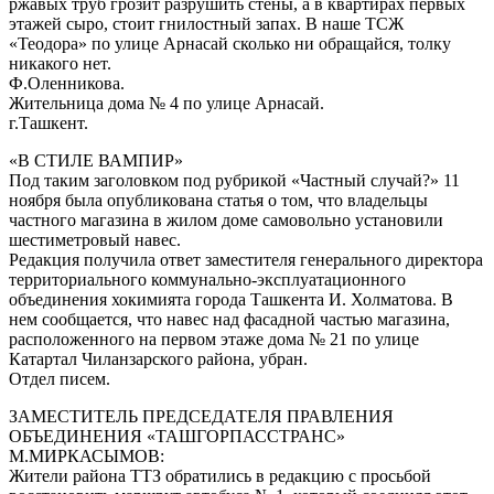
ржавых труб грозит разрушить стены, а в квартирах первых
этажей сыро, стоит гнилостный запах. В наше ТСЖ
«Теодора» по улице Арнасай сколько ни обращайся, толку
никакого нет.
Ф.Оленникова.
Жительница дома № 4 по улице Арнасай.
г.Ташкент.
«В СТИЛЕ ВАМПИР»
Под таким заголовком под рубрикой «Частный случай?» 11
ноября была опубликована статья о том, что владельцы
частного магазина в жилом доме самовольно установили
шестиметровый навес.
Редакция получила ответ заместителя генерального директора
территориального коммунально-эксплуатационного
объединения хокимията города Ташкента И. Холматова. В
нем сообщается, что навес над фасадной частью магазина,
расположенного на первом этаже дома № 21 по улице
Катартал Чиланзарского района, убран.
Отдел писем.
ЗАМЕСТИТЕЛЬ ПРЕДСЕДАТЕЛЯ ПРАВЛЕНИЯ
ОБЪЕДИНЕНИЯ «ТАШГОРПАССТРАНС»
М.МИРКАСЫМОВ:
Жители района ТТЗ обратились в редакцию с просьбой