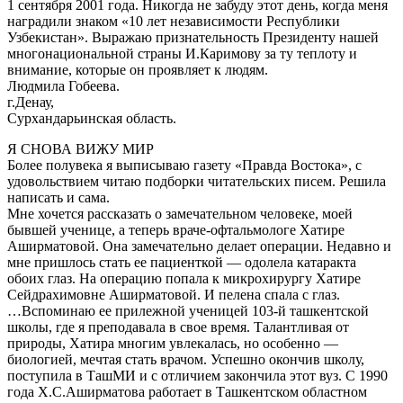
1 сентября 2001 года. Никогда не забуду этот день, когда меня
наградили знаком «10 лет независимости Республики
Узбекистан». Выражаю признательность Президенту нашей
многонациональной страны И.Каримову за ту теплоту и
внимание, которые он проявляет к людям.
Людмила Гобеева.
г.Денау,
Сурхандарьинская область.
Я СНОВА ВИЖУ МИР
Более полувека я выписываю газету «Правда Востока», с
удовольствием читаю подборки читательских писем. Решила
написать и сама.
Мне хочется рассказать о замечательном человеке, моей
бывшей ученице, а теперь враче-офтальмологе Хатире
Аширматовой. Она замечательно делает операции. Недавно и
мне пришлось стать ее пациенткой — одолела катаракта
обоих глаз. На операцию попала к микрохирургу Хатире
Сейдрахимовне Аширматовой. И пелена спала с глаз.
…Вспоминаю ее прилежной ученицей 103-й ташкентской
школы, где я преподавала в свое время. Талантливая от
природы, Хатира многим увлекалась, но особенно —
биологией, мечтая стать врачом. Успешно окончив школу,
поступила в ТашМИ и с отличием закончила этот вуз. С 1990
года Х.С.Аширматова работает в Ташкентском областном