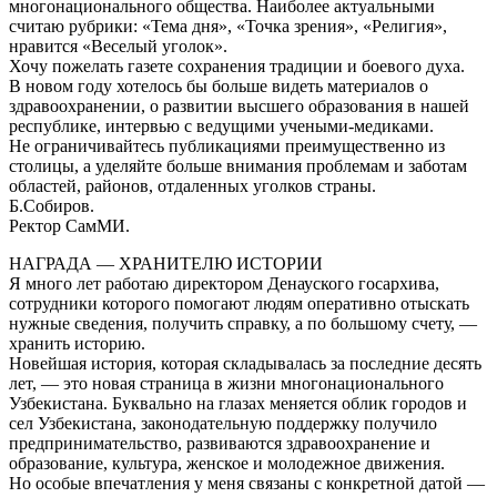
многонационального общества. Наиболее актуальными
считаю рубрики: «Тема дня», «Точка зрения», «Религия»,
нравится «Веселый уголок».
Хочу пожелать газете сохранения традиции и боевого духа.
В новом году хотелось бы больше видеть материалов о
здравоохранении, о развитии высшего образования в нашей
республике, интервью с ведущими учеными-медиками.
Не ограничивайтесь публикациями преимущественно из
столицы, а уделяйте больше внимания проблемам и заботам
областей, районов, отдаленных уголков страны.
Б.Собиров.
Ректор СамМИ.
НАГРАДА — ХРАНИТЕЛЮ ИСТОРИИ
Я много лет работаю директором Денауского госархива,
сотрудники которого помогают людям оперативно отыскать
нужные сведения, получить справку, а по большому счету, —
хранить историю.
Новейшая история, которая складывалась за последние десять
лет, — это новая страница в жизни многонационального
Узбекистана. Буквально на глазах меняется облик городов и
сел Узбекистана, законодательную поддержку получило
предпринимательство, развиваются здравоохранение и
образование, культура, женское и молодежное движения.
Но особые впечатления у меня связаны с конкретной датой —