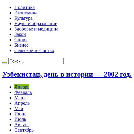
Политика
Экономика
Культура
Наука и образование
Здоровье и медицина
Закон
Спорт
Бизнес
Сельское хозяйство
Узбекистан, день в истории — 2002 год.
Январь
Февраль
Март
Апрель
Май
Июнь
Июль
Август
Сентябрь