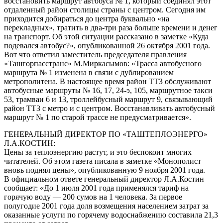
восстановить маршрут автобуса № 1, который соединял этот
отдаленный район столицы страны с центром. Сегодня им
приходится добираться до центра буквально «на
перекладных», тратить в два-три раза больше времени и денег
на транспорт. Об этой ситуации рассказано в заметке «Куда
подевался автобус?», опубликованной 26 октября 2001 года.
Вот что ответил заместитель председателя правления
«Ташгорпасстранс» М.Миркасымов: «Трасса автобусного
маршрута № 1 изменена в связи с дублированием
метрополитена. В настоящее время район ТТЗ обслуживают
автобусные маршруты № 16, 17, 24-э, 105, маршрутное такси
53, трамваи 6 и 13, троллейбусный маршрут 9, связывающий
район ТТЗ с метро и с центром. Восстанавливать автобусный
маршрут № 1 по старой трассе не предусматривается».
ГЕНЕРАЛЬНЫЙ ДИРЕКТОР ПО «ТАШТЕПЛОЭНЕРГО»
Л.А.КОСТИН:
Цены за теплоэнергию растут, и это беспокоит многих
читателей. Об этом газета писала в заметке «Монополист
вновь поднял цены», опубликованную 9 ноября 2001 года.
В официальном ответе генеральный директор Л.А.Костин
сообщает: «До 1 июля 2001 года применялся тариф на
горячую воду — 200 сумов на 1 человека. За первое
полугодие 2001 года доля возмещения населением затрат за
оказанные услуги по горячему водоснабжению составила 21,3