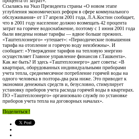
процента от затрат».
Ссылаясь на Указ Президента страны «О новом этапе
углубления экономических реформ в сфере коммунального
обслуживания» от 17 апреля 2001 года, Л.А.Костин сообщает,
что в 2001 году население должно возмещать 42 процента
затрат на горячее водоснабжение, поэтому с 1 июня 2001 года
были введены новые тарифы — вдвое больше прежних.
«Таштеплоэнерго» «утешает»: «Периодические повышения
тарифа на отопление и горячую воду неизбежны». И
сообщает: «Утверждение тарифов на тепловую энергию
осуществляет Главное управление финансов г.Ташкента».
Как же быть? И здесь «Таштеплоэнерго» дает советы: «В
квартирах, оборудованных индивидуальными приборами
учета тепла, среднемесячное потребление горячей воды на
одного человека в полтора-два раза ниже. Это приводит к
экономии денежных средств и, безусловно, стимулирует
установку приборов учета расхода горячей воды в квартирах.
ПО «Таштеплоэнерго» организовало службу по установке
приборов учета тепла на договорных началах».
Поделиться !