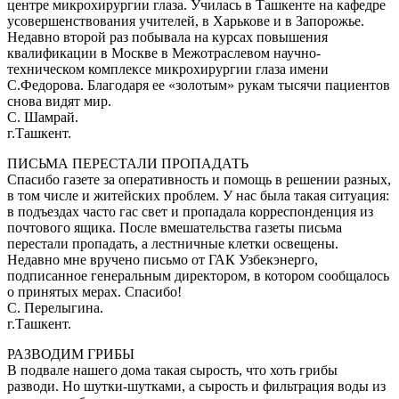
центре микрохирургии глаза. Училась в Ташкенте на кафедре
усовершенствования учителей, в Харькове и в Запорожье.
Недавно второй раз побывала на курсах повышения
квалификации в Москве в Межотраслевом научно-
техническом комплексе микрохирургии глаза имени
С.Федорова. Благодаря ее «золотым» рукам тысячи пациентов
снова видят мир.
С. Шамрай.
г.Ташкент.
ПИСЬМА ПЕРЕСТАЛИ ПРОПАДАТЬ
Спасибо газете за оперативность и помощь в решении разных,
в том числе и житейских проблем. У нас была такая ситуация:
в подъездах часто гас свет и пропадала корреспонденция из
почтового ящика. После вмешательства газеты письма
перестали пропадать, а лестничные клетки освещены.
Недавно мне вручено письмо от ГАК Узбекэнерго,
подписанное генеральным директором, в котором сообщалось
о принятых мерах. Спасибо!
С. Перелыгина.
г.Ташкент.
РАЗВОДИМ ГРИБЫ
В подвале нашего дома такая сырость, что хоть грибы
разводи. Но шутки-шутками, а сырость и фильтрация воды из