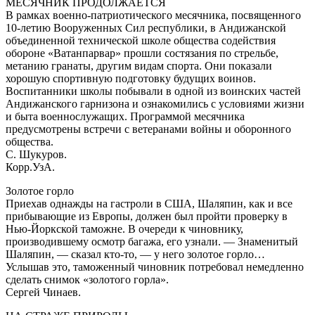
МЕСЯЧНИК ПРОДОЛЖАЕТСЯ
В рамках военно-патриотического месячника, посвященного
10-летию Вооруженных Сил республики, в Андижанской
объединенной технической школе общества содействия
обороне «Ватанпарвар» прошли состязания по стрельбе,
метанию гранаты, другим видам спорта. Они показали
хорошую спортивную подготовку будущих воинов.
Воспитанники школы побывали в одной из воинских частей
Андижанского гарнизона и ознакомились с условиями жизни
и быта военнослужащих. Программой месячника
предусмотрены встречи с ветеранами войны и оборонного
общества.
С. Шукуров.
Корр.УзА.
Золотое горло
Приехав однажды на гастроли в США, Шаляпин, как и все
прибывающие из Европы, должен был пройти проверку в
Нью-Йоркской таможне. В очереди к чиновнику,
производившему осмотр багажа, его узнали. — Знаменитый
Шаляпин, — сказал кто-то, — у него золотое горло…
Услышав это, таможенный чиновник потребовал немедленно
сделать снимок «золотого горла».
Сергей Чинаев.