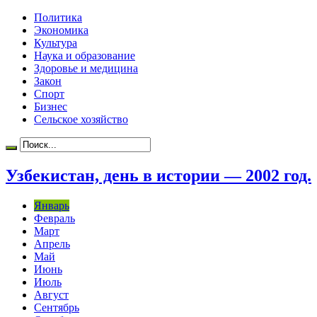
Политика
Экономика
Культура
Наука и образование
Здоровье и медицина
Закон
Спорт
Бизнес
Сельское хозяйство
Узбекистан, день в истории — 2002 год.
Январь
Февраль
Март
Апрель
Май
Июнь
Июль
Август
Сентябрь