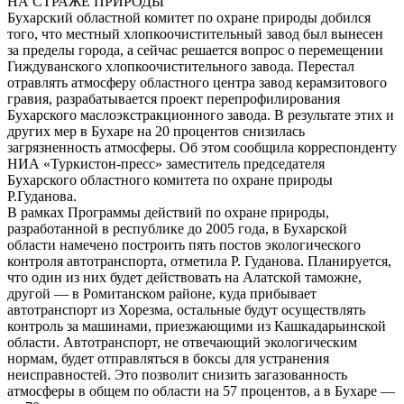
НА СТРАЖЕ ПРИРОДЫ
Бухарский областной комитет по охране природы добился
того, что местный хлопкоочистительный завод был вынесен
за пределы города, а сейчас решается вопрос о перемещении
Гиждуванского хлопкоочистительного завода. Перестал
отравлять атмосферу областного центра завод керамзитового
гравия, разрабатывается проект перепрофилирования
Бухарского маслоэкстракционного завода. В результате этих и
других мер в Бухаре на 20 процентов снизилась
загрязненность атмосферы. Об этом сообщила корреспонденту
НИА «Туркистон-пресс» заместитель председателя
Бухарского областного комитета по охране природы
Р.Гуданова.
В рамках Программы действий по охране природы,
разработанной в республике до 2005 года, в Бухарской
области намечено построить пять постов экологического
контроля автотранспорта, отметила Р. Гуданова. Планируется,
что один из них будет действовать на Алатской таможне,
другой — в Ромитанском районе, куда прибывает
автотранспорт из Хорезма, остальные будут осуществлять
контроль за машинами, приезжающими из Кашкадарьинской
области. Автотранспорт, не отвечающий экологическим
нормам, будет отправляться в боксы для устранения
неисправностей. Это позволит снизить загазованность
атмосферы в общем по области на 57 процентов, а в Бухаре —