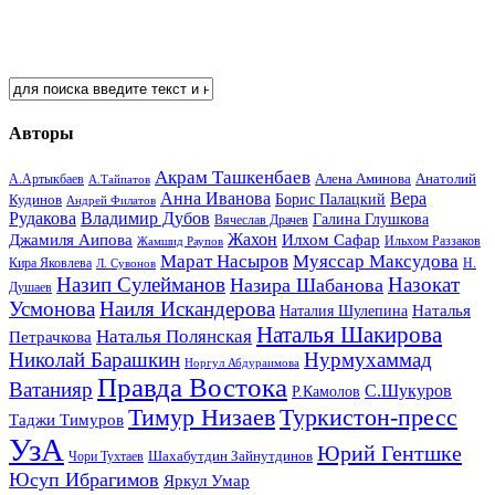
Авторы
Акрам Ташкенбаев
Анатолий
А.Артыкбаев
Алена Аминова
А.Тайпатов
Анна Иванова
Вера
Кудинов
Борис Палацкий
Андрей Филатов
Рудакова
Владимир Дубов
Галина Глушкова
Вячеслав Драчев
Жахон
Джамиля Аипова
Илхом Сафар
Жамшид Раупов
Ильхом Раззаков
Марат Насыров
Муяссар Максудова
Кира Яковлева
Л. Сувонов
Н.
Назип Сулейманов
Назокат
Назира Шабанова
Душаев
Усмонова
Наиля Искандерова
Наталья
Наталия Шулепина
Наталья Шакирова
Наталья Полянская
Петрачкова
Николай Барашкин
Нурмухаммад
Норгул Абдураимова
Правда Востока
Ватанияр
С.Шукуров
Р.Камолов
Тимур Низаев
Туркистон-пресс
Таджи Тимуров
УзА
Юрий Гентшке
Шахабутдин Зайнутдинов
Чори Тухтаев
Юсуп Ибрагимов
Яркул Умар